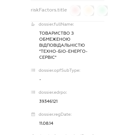
riskFactors.title
0
0
0
dossier.fullName:
ТОВАРИСТВО З
ОБМЕЖЕНОЮ
ВІДПОВІДАЛЬНІСТЮ
"ТЕХНО-БІО-ЕНЕРГО-
СЕРВІС"
dossier.opfSubType:
-
dossier.edrpo:
39346121
dossier.regDate:
11.08.14