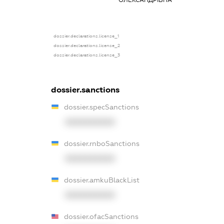
ОЛЕКСАНДРІВНА
основним місце
роботи
dossier.declarations.license_1
dossier.declarations.license_2
dossier.declarations.license_3
dossier.sanctions
dossier.specSanctions
XXXXXXXXXX
dossier.rnboSanctions
XXXXXXXXXX
dossier.amkuBlackList
XXXXXXXXXX
dossier.ofacSanctions