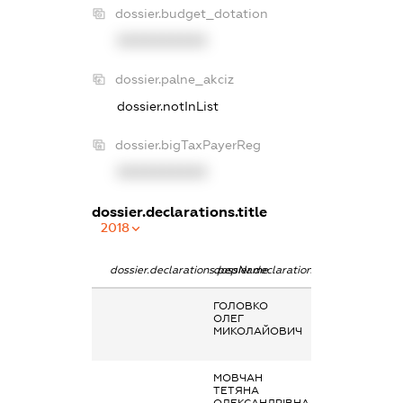
dossier.budget_dotation
XXXXXXXXXX
dossier.palne_akciz
dossier.notInList
dossier.bigTaxPayerReg
XXXXXXXXXX
dossier.declarations.title
2018
dossier.declarations.pepName
dossier.declarations.personName
dossier.declarat
ГОЛОВКО
Заробітна плат
ОЛЕГ
отримана за
МИКОЛАЙОВИЧ
основним місце
роботи
МОВЧАН
Заробітна плат
ТЕТЯНА
отримана за