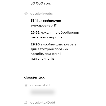
30 000 грн.
dossier.kveds:
35.11
виробництво
електроенергії
25.62
механічне оброблення
металевих виробів
29.20
виробництво кузовів
для автотранспортних
засобів, причепів і
напівпричепів
dossier.tax
dossier.staff
XXXXXXXXXX
dossier.taxDebt