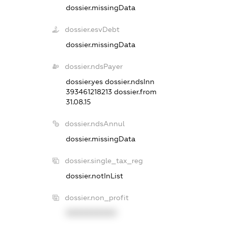
dossier.missingData
dossier.esvDebt
dossier.missingData
dossier.ndsPayer
dossier.yes
dossier.ndsInn
393461218213
dossier.from
31.08.15
dossier.ndsAnnul
dossier.missingData
dossier.single_tax_reg
dossier.notInList
dossier.non_profit
XXXXXXXXXX