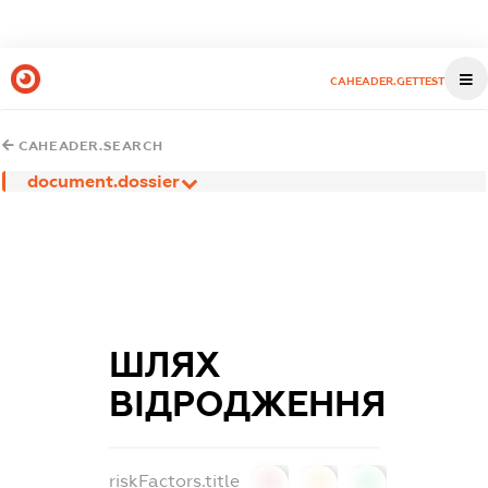
CAHEADER.GETTEST
CAHEADER.SEARCH
document.dossier
ШЛЯХ
ВІДРОДЖЕННЯ
riskFactors.title
0
0
0