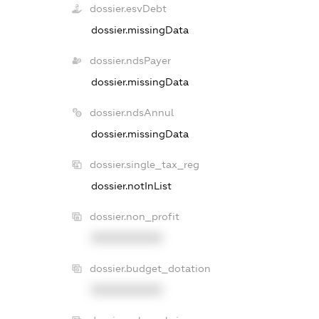
dossier.esvDebt
dossier.missingData
dossier.ndsPayer
dossier.missingData
dossier.ndsAnnul
dossier.missingData
dossier.single_tax_reg
dossier.notInList
dossier.non_profit
XXXXXXXXXX
dossier.budget_dotation
XXXXXXXXXX