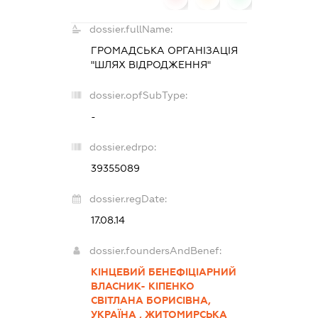
dossier.fullName:
ГРОМАДСЬКА ОРГАНІЗАЦІЯ
"ШЛЯХ ВІДРОДЖЕННЯ"
dossier.opfSubType:
-
dossier.edrpo:
39355089
dossier.regDate:
17.08.14
dossier.foundersAndBenef:
КІНЦЕВИЙ БЕНЕФІЦІАРНИЙ
ВЛАСНИК- КІПЕНКО
СВІТЛАНА БОРИСІВНА,
УКРАЇНА , ЖИТОМИРСЬКА