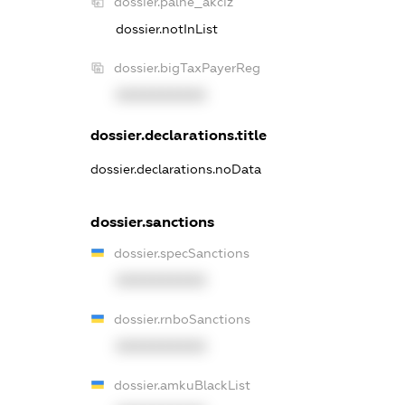
dossier.palne_akciz
dossier.notInList
dossier.bigTaxPayerReg
XXXXXXXXXX
dossier.declarations.title
dossier.declarations.noData
dossier.sanctions
dossier.specSanctions
XXXXXXXXXX
dossier.rnboSanctions
XXXXXXXXXX
dossier.amkuBlackList