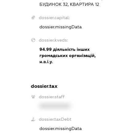
БУДИНОК 32, КВАРТИРА 12
dossier.capital:
dossier.missingData
dossier.kveds:
94.99
діяльність інших
громадських організацій,
н.в.і.у.
dossier.tax
dossier.staff
XXXXXXXXXX
dossier.taxDebt
dossier.missingData