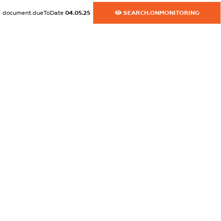
document.dueToDate
04.05.25
SEARCH.ONMONITORING
dossier.canadaSanctions
XXXXXXXXXX
dossier.rfSanctions
XXXXXXXXXX
dossier.russian_reg_title
XXXXXXXXXX
dossier.commercial_info.title
dossier.commercial_info.postal_address
XXXXXXXXXX
dossier.commercial_info.phone
XXXXXXXXXX
dossier.commercial_info.fax