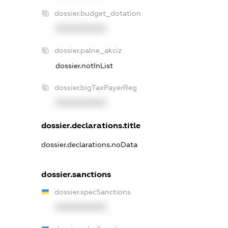
dossier.budget_dotation
XXXXXXXXXX
dossier.palne_akciz
dossier.notInList
dossier.bigTaxPayerReg
XXXXXXXXXX
dossier.declarations.title
dossier.declarations.noData
dossier.sanctions
dossier.specSanctions
XXXXXXXXXX