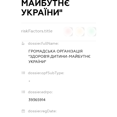
МАЙБУТНЄ
УКРАЇНИ''
riskFactors.title
0
0
0
dossier.fullName:
ГРОМАДСЬКА ОРГАНІЗАЦІЯ
"ЗДОРОВ'Я ДИТИНИ-МАЙБУТНЄ
УКРАЇНИ''
dossier.opfSubType:
-
dossier.edrpo:
39365914
dossier.regDate: