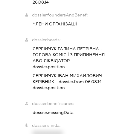
26.08.14
dossier.foundersAndBenef:
ЧЛЕНИ ОРГАНІЗАЦІЇ
dossier.heads:
СЕРГІЙЧУК ГАЛИНА ПЕТРІВНА
-
ГОЛОВА КОМІСІЇ З ПРИПИНЕННЯ
АБО ЛІКВІДАТОР
dossier.position -
СЕРГІЙЧУК ІВАН МИХАЙЛОВИЧ
-
КЕРІВНИК
- dossier.from 06.08.14
dossier.position -
dossier.beneficiaries:
dossier.missingData
dossier.smida:
XXXXXXXXXX