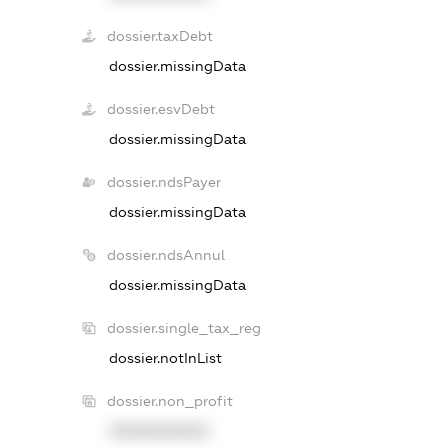
dossier.taxDebt
dossier.missingData
dossier.esvDebt
dossier.missingData
dossier.ndsPayer
dossier.missingData
dossier.ndsAnnul
dossier.missingData
dossier.single_tax_reg
dossier.notInList
dossier.non_profit
XXXXXXXXXX