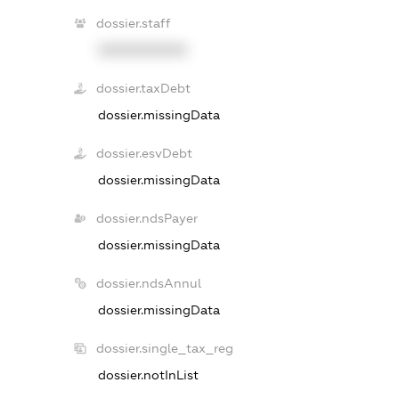
dossier.staff
XXXXXXXXXX
dossier.taxDebt
dossier.missingData
dossier.esvDebt
dossier.missingData
dossier.ndsPayer
dossier.missingData
dossier.ndsAnnul
dossier.missingData
dossier.single_tax_reg
dossier.notInList