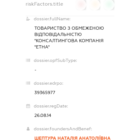
riskFactors.title
0
0
0
dossier.fullName:
ТОВАРИСТВО З ОБМЕЖЕНОЮ
ВІДПОВІДАЛЬНІСТЮ
"КОНСАЛТИНГОВА КОМПАНІЯ
"ЕТНА"
dossier.opfSubType:
-
dossier.edrpo:
39365977
dossier.regDate:
26.08.14
dossier.foundersAndBenef:
ШЕПТУРА НАТАЛІЯ АНАТОЛІЇВНА