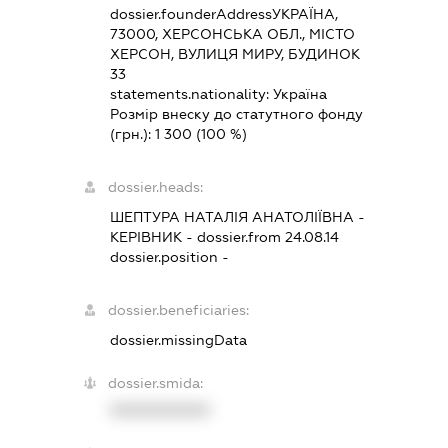
dossier.founderAddress
УКРАЇНА,
73000, ХЕРСОНСЬКА ОБЛ., МІСТО
ХЕРСОН, ВУЛИЦЯ МИРУ, БУДИНОК
33
statements.nationality:
Україна
Розмір внеску до статутного фонду
(грн.):
1 300
(100 %)
dossier.heads:
ШЕПТУРА НАТАЛІЯ АНАТОЛІЇВНА
-
КЕРІВНИК
- dossier.from 24.08.14
dossier.position -
dossier.beneficiaries:
dossier.missingData
dossier.smida:
XXXXXXXXXX