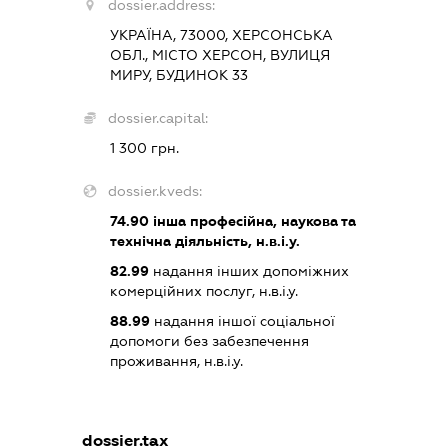
dossier.address:
УКРАЇНА, 73000, ХЕРСОНСЬКА
ОБЛ., МІСТО ХЕРСОН, ВУЛИЦЯ
МИРУ, БУДИНОК 33
dossier.capital:
1 300 грн.
dossier.kveds:
74.90
інша професійна, наукова та
технічна діяльність, н.в.і.у.
82.99
надання інших допоміжних
комерційних послуг, н.в.і.у.
88.99
надання іншої соціальної
допомоги без забезпечення
проживання, н.в.і.у.
dossier.tax