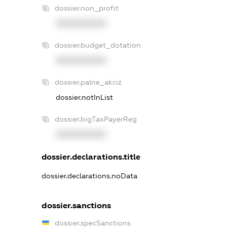
dossier.non_profit
XXXXXXXXXX
dossier.budget_dotation
XXXXXXXXXX
dossier.palne_akciz
dossier.notInList
dossier.bigTaxPayerReg
XXXXXXXXXX
dossier.declarations.title
dossier.declarations.noData
dossier.sanctions
dossier.specSanctions