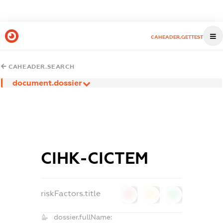
CAHEADER.GETTEST
CAHEADER.SEARCH
document.dossier
СІНК-СІСТЕМ
riskFactors.title
0
0
0
dossier.fullName: