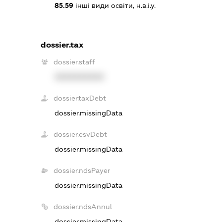
85.59
інші види освіти, н.в.і.у.
dossier.tax
dossier.staff
XXXXXXXXXX
dossier.taxDebt
dossier.missingData
dossier.esvDebt
dossier.missingData
dossier.ndsPayer
dossier.missingData
dossier.ndsAnnul
dossier.missingData