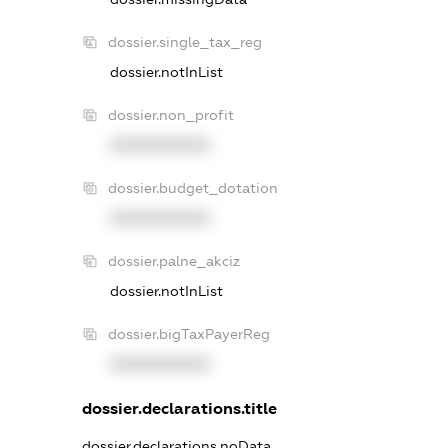
dossier.single_tax_reg
dossier.notInList
dossier.non_profit
XXXXXXXXXX
dossier.budget_dotation
XXXXXXXXXX
dossier.palne_akciz
dossier.notInList
dossier.bigTaxPayerReg
XXXXXXXXXX
dossier.declarations.title
dossier.declarations.noData