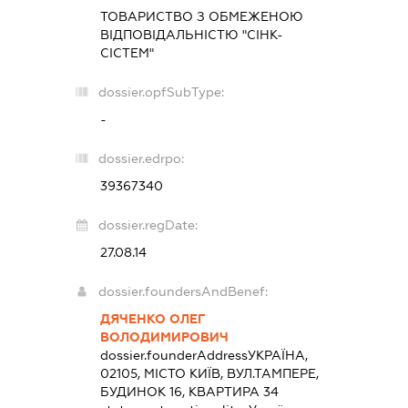
ТОВАРИСТВО З ОБМЕЖЕНОЮ
ВІДПОВІДАЛЬНІСТЮ "СІНК-
СІСТЕМ"
dossier.opfSubType:
-
dossier.edrpo:
39367340
dossier.regDate:
27.08.14
dossier.foundersAndBenef:
ДЯЧЕНКО ОЛЕГ
ВОЛОДИМИРОВИЧ
dossier.founderAddress
УКРАЇНА,
02105, МІСТО КИЇВ, ВУЛ.ТАМПЕРЕ,
БУДИНОК 16, КВАРТИРА 34