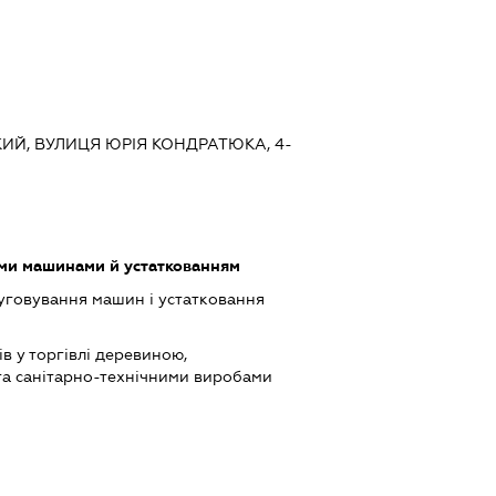
КИЙ, ВУЛИЦЯ ЮРІЯ КОНДРАТЮКА, 4-
ими машинами й устаткованням
луговування машин і устатковання
в у торгівлі деревиною,
та санітарно-технічними виробами