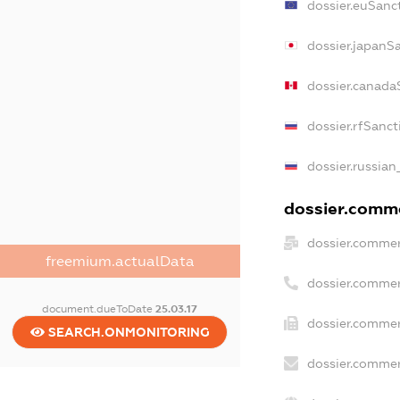
dossier.euSanc
dossier.japanS
dossier.canada
dossier.rfSanct
dossier.russian
dossier.comme
dossier.commer
freemium.actualData
dossier.commer
document.dueToDate
25.03.17
dossier.commer
SEARCH.ONMONITORING
dossier.commer