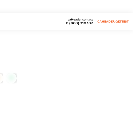
caHeader.contact
CAHEADER.GETTEST
0 (800) 210 102
0