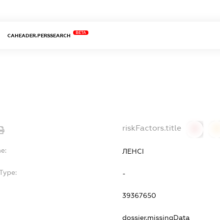
BETA
CAHEADER.PERSSEARCH
riskFactors.title
0
0
e:
ЛЕНСІ
Type:
-
39367650
dossier.missingData