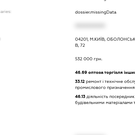
aries:
dossier.missingData
XXXXXXXXXX
:
04201, М.КИЇВ, ОБОЛОНСЬ
В, 72
532 000 грн.
46.69
оптова торгівля інш
33.12
ремонт і технічне обс
промислового призначення
46.13
діяльність посередникі
будівельними матеріалами 