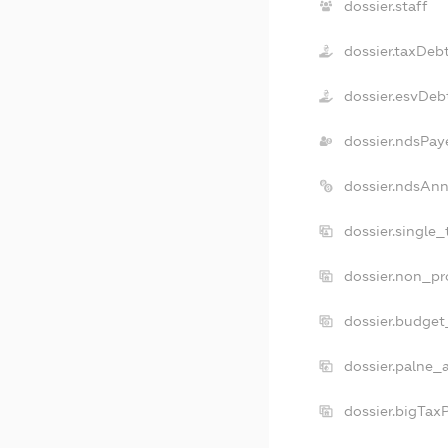
dossier.staff
dossier.taxDeb
dossier.esvDeb
dossier.ndsPay
dossier.ndsAnn
dossier.single
dossier.non_pr
dossier.budget
dossier.palne_
dossier.bigTax