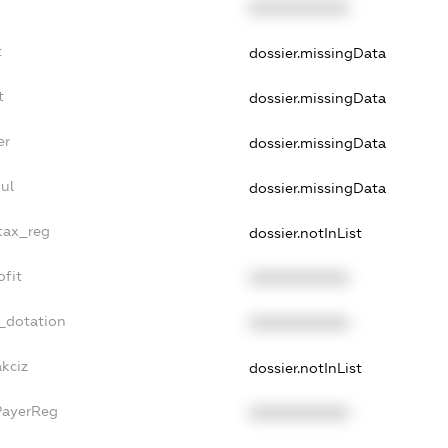
XXXXXXXXXX
t
dossier.missingData
t
dossier.missingData
er
dossier.missingData
ul
dossier.missingData
_tax_reg
dossier.notInList
ofit
XXXXXXXXXX
_dotation
XXXXXXXXXX
akciz
dossier.notInList
PayerReg
XXXXXXXXXX