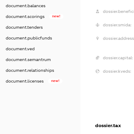
document.balances
dossier.benefici
document.scorings
new!
dossier.smida:
document.tenders
document.publicfunds
dossier.address
document.ved
dossier.capital:
document.semantrum
document.relationships
dossier.kveds:
document.licenses
new!
dossier.tax