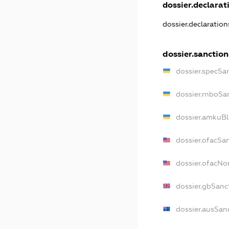
dossier.declarati
dossier.declaratio
dossier.sanction
dossier.specSa
dossier.rnboSa
dossier.amkuBl
dossier.ofacSa
dossier.ofacN
dossier.gbSanc
dossier.ausSan