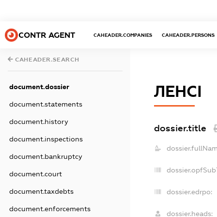
CONTR AGENT
CAHEADER.COMPANIES
CAHEADER.PERSONS
CAHEADER.SEARCH
ЛЕНСІ
document.dossier
document.statements
document.history
dossier.title
document.inspections
dossier.fullNam
document.bankruptcy
dossier.opfSub
document.court
document.taxdebts
dossier.edrpo:
document.enforcements
dossier.heads: