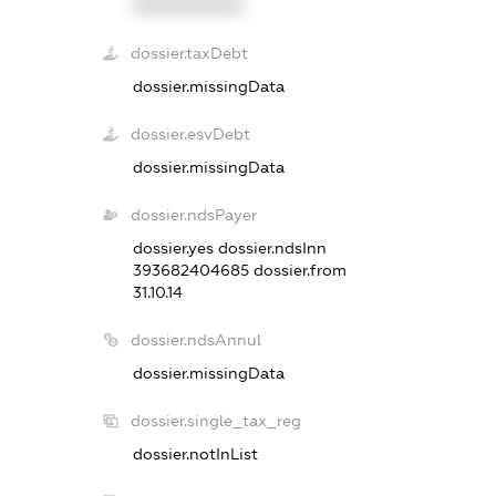
XXXXXXXXXX
dossier.taxDebt
dossier.missingData
dossier.esvDebt
dossier.missingData
dossier.ndsPayer
dossier.yes
dossier.ndsInn
393682404685
dossier.from
31.10.14
dossier.ndsAnnul
dossier.missingData
dossier.single_tax_reg
dossier.notInList