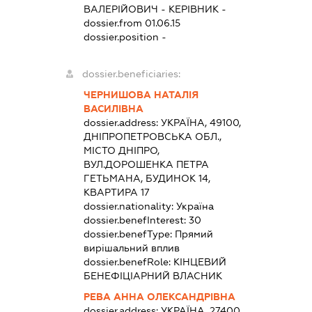
ВАЛЕРІЙОВИЧ
-
КЕРІВНИК
-
dossier.from 01.06.15
dossier.position -
dossier.beneficiaries:
ЧЕРНИШОВА НАТАЛІЯ
ВАСИЛІВНА
dossier.address:
УКРАЇНА, 49100,
ДНІПРОПЕТРОВСЬКА ОБЛ.,
МІСТО ДНІПРО,
ВУЛ.ДОРОШЕНКА ПЕТРА
ГЕТЬМАНА, БУДИНОК 14,
КВАРТИРА 17
dossier.nationality:
Україна
dossier.benefInterest:
30
dossier.benefType:
Прямий
вирішальний вплив
dossier.benefRole:
КІНЦЕВИЙ
БЕНЕФІЦІАРНИЙ ВЛАСНИК
РЕВА АННА ОЛЕКСАНДРІВНА
dossier.address:
УКРАЇНА, 27400,