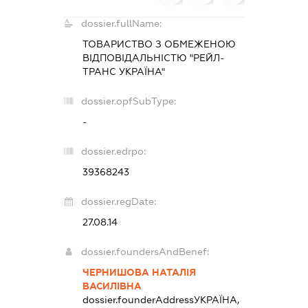
dossier.fullName:
ТОВАРИСТВО З ОБМЕЖЕНОЮ
ВІДПОВІДАЛЬНІСТЮ "РЕЙЛ-
ТРАНС УКРАЇНА"
dossier.opfSubType:
-
dossier.edrpo:
39368243
dossier.regDate:
27.08.14
dossier.foundersAndBenef:
ЧЕРНИШОВА НАТАЛІЯ
ВАСИЛІВНА
dossier.founderAddress
УКРАЇНА,