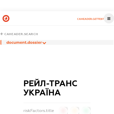
CAHEADER.GETTEST
CAHEADER.SEARCH
document.dossier
РЕЙЛ-ТРАНС
УКРАЇНА
riskFactors.title
0
0
0