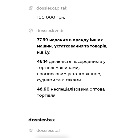
dossier.capital:
100 000 грн.
dossier.kveds:
77.39
надання в оренду інших
машин, устатковання та товарів,
н.в.і.у.
46.14
діяльність посередників у
торгівлі машинами,
промисловим устаткованням,
суднами та літаками
46.90
неспеціалізована оптова
торгівля
dossier.tax
dossier.staff