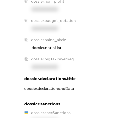
dossier.non_profit
XXXXXXXXXX
dossier.budget_dotation
XXXXXXXXXX
dossier.palne_akciz
dossier.notInList
dossier.bigTaxPayerReg
XXXXXXXXXX
dossier.declarations.title
dossier.declarations.noData
dossier.sanctions
dossier.specSanctions