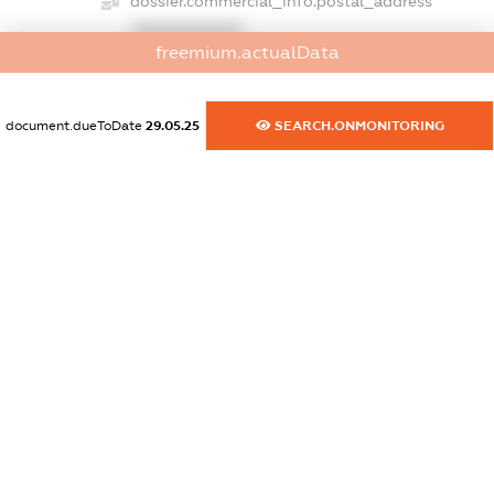
dossier.commercial_info.postal_address
XXXXXXXXXX
freemium.actualData
dossier.commercial_info.phone
XXXXXXXXXX
document.dueToDate
29.05.25
SEARCH.ONMONITORING
dossier.commercial_info.fax
XXXXXXXXXX
dossier.commercial_info.email
XXXXXXXXXX
dossier.commercial_info.website
XXXXXXXXXX
dossier.commercial_info.activity
XXXXXXXXXX