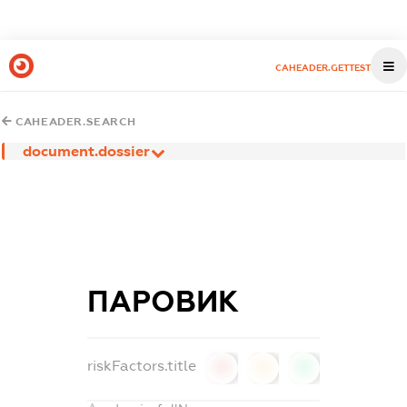
CAHEADER.GETTEST
CAHEADER.SEARCH
document.dossier
ПАРОВИК
riskFactors.title
0
0
0