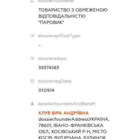
dossier.fullName:
ТОВАРИСТВО З ОБМЕЖЕНОЮ
ВІДПОВІДАЛЬНІСТЮ
"ПАРОВИК"
dossier.opfSubType:
-
dossier.edrpo:
39374583
dossier.regDate:
01.09.14
dossier.foundersAndBenef:
КЛУБ ВІРА АНДРІЇВНА
dossier.founderAddress
УКРАЇНА,
78601, ІВАНО-ФРАНКІВСЬКА
ОБЛ., КОСІВСЬКИЙ Р-Н, МІСТО
КОСІВ, ВУЛ.ІРЧАНА, БУДИНОК