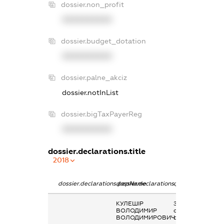
dossier.non_profit
XXXXXXXXXX
dossier.budget_dotation
XXXXXXXXXX
dossier.palne_akciz
dossier.notInList
dossier.bigTaxPayerReg
XXXXXXXXXX
dossier.declarations.title
2018
dossier.declarations.pepName
dossier.declarations.personName
dossier.declarati
КУЛЕШІР
Заробітна плата
ВОЛОДИМИР
отримана за
ВОЛОДИМИРОВИЧ
сумісництвом