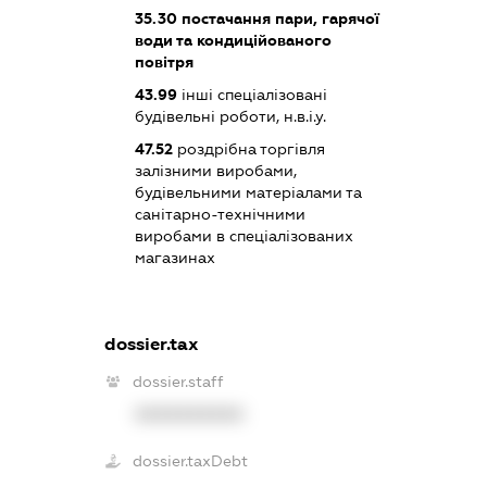
35.30
постачання пари, гарячої
води та кондиційованого
повітря
43.99
інші спеціалізовані
будівельні роботи, н.в.і.у.
47.52
роздрібна торгівля
залізними виробами,
будівельними матеріалами та
санітарно-технічними
виробами в спеціалізованих
магазинах
dossier.tax
dossier.staff
XXXXXXXXXX
dossier.taxDebt