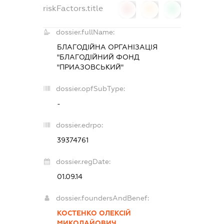
riskFactors.title
0
0
0
dossier.fullName:
БЛАГОДІЙНА ОРГАНІЗАЦІЯ
"БЛАГОДІЙНИЙ ФОНД
"ПРИАЗОВСЬКИЙ"
dossier.opfSubType:
-
dossier.edrpo:
39374761
dossier.regDate:
01.09.14
dossier.foundersAndBenef:
КОСТЕНКО ОЛЕКСІЙ
МИКОЛАЙОВИЧ