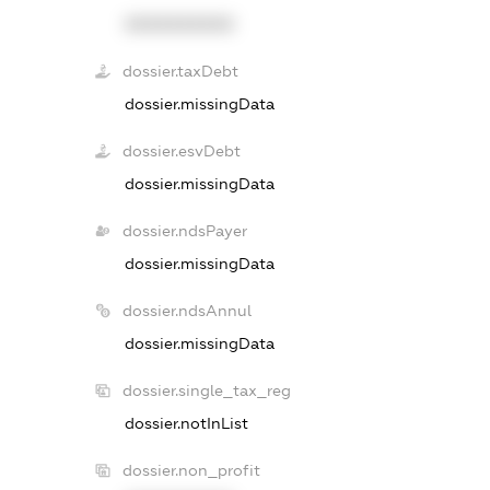
XXXXXXXXXX
dossier.taxDebt
dossier.missingData
dossier.esvDebt
dossier.missingData
dossier.ndsPayer
dossier.missingData
dossier.ndsAnnul
dossier.missingData
dossier.single_tax_reg
dossier.notInList
dossier.non_profit