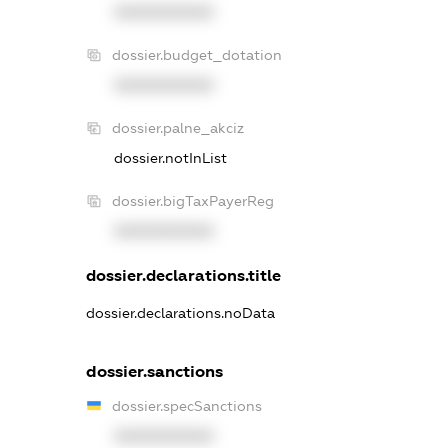
XXXXXXXXXX
dossier.budget_dotation
XXXXXXXXXX
dossier.palne_akciz
dossier.notInList
dossier.bigTaxPayerReg
XXXXXXXXXX
dossier.declarations.title
dossier.declarations.noData
dossier.sanctions
dossier.specSanctions
XXXXXXXXXX