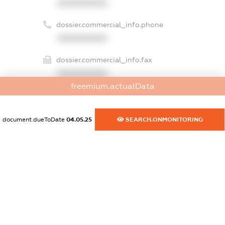
XXXXXXXXXX
dossier.commercial_info.phone
XXXXXXXXXX
dossier.commercial_info.fax
XXXXXXXXXX
freemium.actualData
dossier.commercial_info.email
XXXXXXXXXX
document.dueToDate
04.05.25
SEARCH.ONMONITORING
dossier.commercial_info.website
XXXXXXXXXX
dossier.commercial_info.activity
XXXXXXXXXX
freemium.exampleText_1