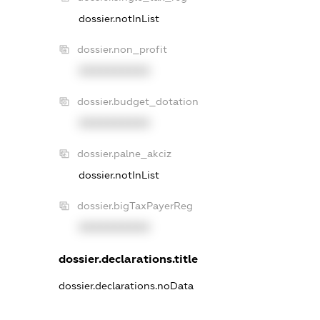
dossier.notInList
dossier.non_profit
XXXXXXXXXX
dossier.budget_dotation
XXXXXXXXXX
dossier.palne_akciz
dossier.notInList
dossier.bigTaxPayerReg
XXXXXXXXXX
dossier.declarations.title
dossier.declarations.noData