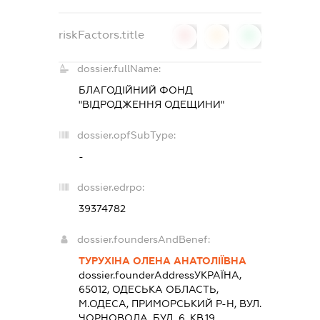
riskFactors.title
0
0
0
dossier.fullName:
БЛАГОДІЙНИЙ ФОНД
"ВІДРОДЖЕННЯ ОДЕЩИНИ"
dossier.opfSubType:
-
dossier.edrpo:
39374782
dossier.foundersAndBenef:
ТУРУХІНА ОЛЕНА АНАТОЛІЇВНА
dossier.founderAddress
УКРАЇНА,
65012, ОДЕСЬКА ОБЛАСТЬ,
М.ОДЕСА, ПРИМОРСЬКИЙ Р-Н, ВУЛ.
ЧОРНОВОЛА, БУД. 6, КВ.19