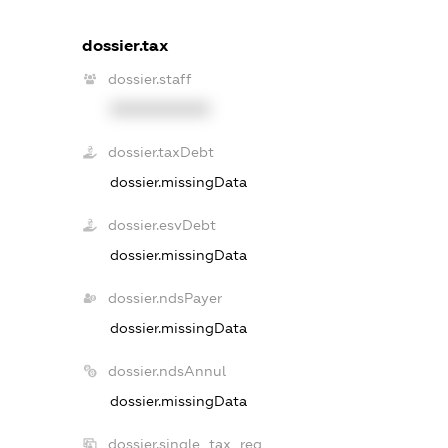
dossier.tax
dossier.staff
XXXXXXXXXX
dossier.taxDebt
dossier.missingData
dossier.esvDebt
dossier.missingData
dossier.ndsPayer
dossier.missingData
dossier.ndsAnnul
dossier.missingData
dossier.single_tax_reg