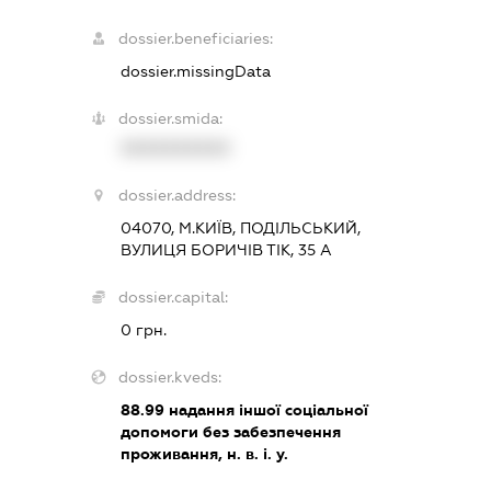
dossier.beneficiaries:
dossier.missingData
dossier.smida:
XXXXXXXXXX
dossier.address:
04070, М.КИЇВ, ПОДІЛЬСЬКИЙ,
ВУЛИЦЯ БОРИЧІВ ТІК, 35 А
dossier.capital:
0 грн.
dossier.kveds:
88.99
надання іншої соціальної
допомоги без забезпечення
проживання, н. в. і. у.