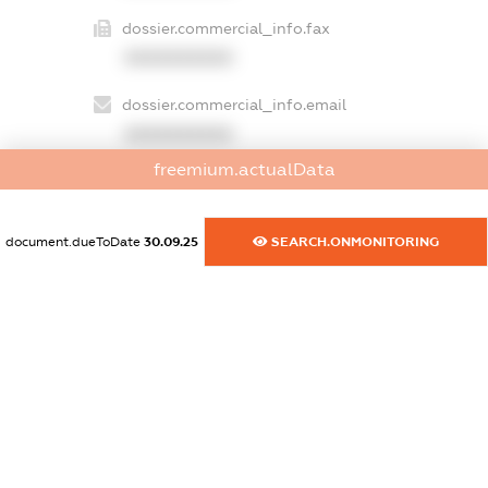
dossier.commercial_info.fax
XXXXXXXXXX
dossier.commercial_info.email
XXXXXXXXXX
freemium.actualData
dossier.commercial_info.website
XXXXXXXXXX
document.dueToDate
30.09.25
SEARCH.ONMONITORING
dossier.commercial_info.activity
XXXXXXXXXX
freemium.exampleText_1
freemium.exampleText_2
freemium.anonymousPerSearch2
FREEMIUM.DETAILS