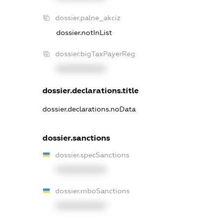
dossier.palne_akciz
dossier.notInList
dossier.bigTaxPayerReg
XXXXXXXXXX
dossier.declarations.title
dossier.declarations.noData
dossier.sanctions
dossier.specSanctions
XXXXXXXXXX
dossier.rnboSanctions
XXXXXXXXXX