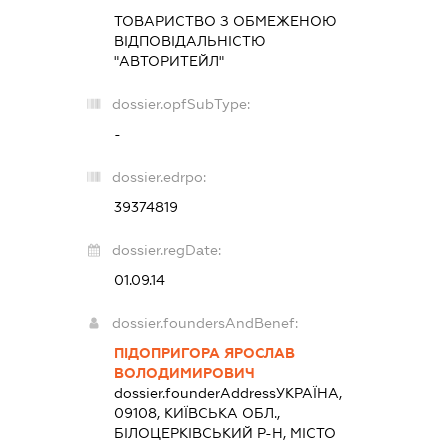
ТОВАРИСТВО З ОБМЕЖЕНОЮ
ВІДПОВІДАЛЬНІСТЮ
"АВТОРИТЕЙЛ"
dossier.opfSubType:
-
dossier.edrpo:
39374819
dossier.regDate:
01.09.14
dossier.foundersAndBenef:
ПІДОПРИГОРА ЯРОСЛАВ
ВОЛОДИМИРОВИЧ
dossier.founderAddress
УКРАЇНА,
09108, КИЇВСЬКА ОБЛ.,
БІЛОЦЕРКІВСЬКИЙ Р-Н, МІСТО