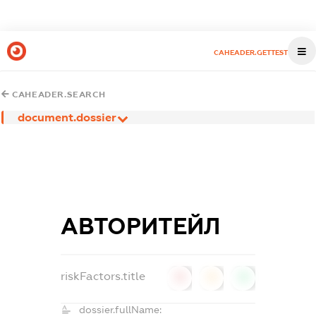
CAHEADER.GETTEST
CAHEADER.SEARCH
document.dossier
АВТОРИТЕЙЛ
riskFactors.title
0
0
0
dossier.fullName: