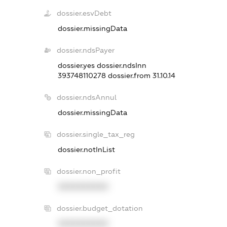
dossier.esvDebt
dossier.missingData
dossier.ndsPayer
dossier.yes
dossier.ndsInn
393748110278
dossier.from 31.10.14
dossier.ndsAnnul
dossier.missingData
dossier.single_tax_reg
dossier.notInList
dossier.non_profit
XXXXXXXXXX
dossier.budget_dotation
XXXXXXXXXX