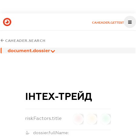
CAHEADER.GETTEST
CAHEADER.SEARCH
document.dossier
ІНТЕХ-ТРЕЙД
riskFactors.title
0
0
0
dossier.fullName: