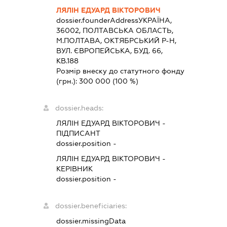
ЛЯЛІН ЕДУАРД ВІКТОРОВИЧ
dossier.founderAddress
УКРАЇНА,
36002, ПОЛТАВСЬКА ОБЛАСТЬ,
М.ПОЛТАВА, ОКТЯБРСЬКИЙ Р-Н,
ВУЛ. ЄВРОПЕЙСЬКА, БУД. 66,
КВ.188
Розмір внеску до статутного фонду
(грн.):
300 000
(100 %)
dossier.heads:
ЛЯЛІН ЕДУАРД ВІКТОРОВИЧ
-
ПІДПИСАНТ
dossier.position -
ЛЯЛІН ЕДУАРД ВІКТОРОВИЧ
-
КЕРІВНИК
dossier.position -
dossier.beneficiaries:
dossier.missingData