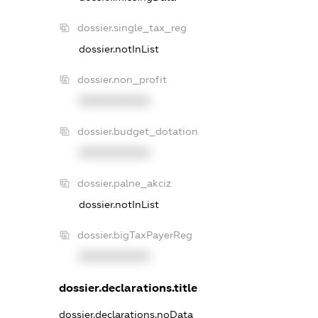
dossier.single_tax_reg
dossier.notInList
dossier.non_profit
XXXXXXXXXX
dossier.budget_dotation
XXXXXXXXXX
dossier.palne_akciz
dossier.notInList
dossier.bigTaxPayerReg
XXXXXXXXXX
dossier.declarations.title
dossier.declarations.noData