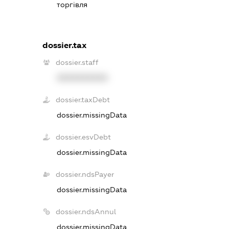
торгівля
dossier.tax
dossier.staff
XXXXXXXXXX
dossier.taxDebt
dossier.missingData
dossier.esvDebt
dossier.missingData
dossier.ndsPayer
dossier.missingData
dossier.ndsAnnul
dossier.missingData