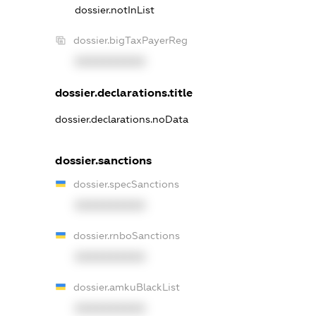
dossier.notInList
dossier.bigTaxPayerReg
XXXXXXXXXX
dossier.declarations.title
dossier.declarations.noData
dossier.sanctions
dossier.specSanctions
XXXXXXXXXX
dossier.rnboSanctions
XXXXXXXXXX
dossier.amkuBlackList
XXXXXXXXXX