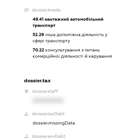
dossier.kveds:
49.41
вантажний автомобільний
транспорт
52.29
інша допоміжна діяльність у
сфері транспорту
70.22
консультування з питань
комерційної діяльності й керування
dossier.tax
dossier.staff
XXXXXXXXXX
dossier.taxDebt
dossier.missingData
dossier.esvDebt