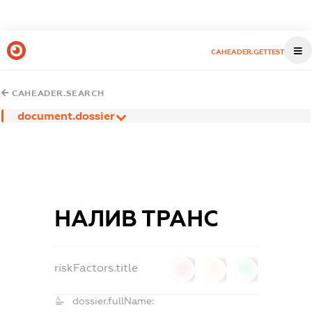
CAHEADER.GETTEST
CAHEADER.SEARCH
document.dossier
НАЛИВ ТРАНС
riskFactors.title
0
0
0
dossier.fullName: