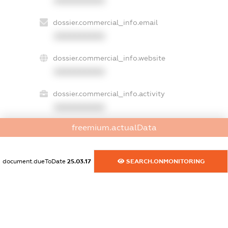
XXXXXXXXXX
dossier.commercial_info.email
XXXXXXXXXX
dossier.commercial_info.website
XXXXXXXXXX
dossier.commercial_info.activity
XXXXXXXXXX
freemium.actualData
freemium.exampleText_1
freemium.exampleText_2
document.dueToDate
25.03.17
SEARCH.ONMONITORING
freemium.anonymousPerSearch2
FREEMIUM.DETAILS
FREEMIUM.REGISTER