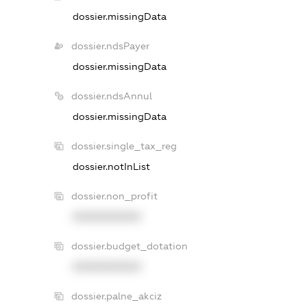
dossier.missingData
dossier.ndsPayer
dossier.missingData
dossier.ndsAnnul
dossier.missingData
dossier.single_tax_reg
dossier.notInList
dossier.non_profit
XXXXXXXXXX
dossier.budget_dotation
XXXXXXXXXX
dossier.palne_akciz