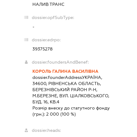
НАЛИВ ТРАНС
dossier.opfSubType:
-
dossier.edrpo:
39375278
dossier.foundersAndBenef:
КОРОЛЬ ГАЛИНА ВАСИЛІВНА
dossier.founderAddress
УКРАЇНА,
34600, РIВНЕНСЬКА ОБЛАСТЬ,
БЕРЕЗНIВСЬКИЙ РАЙОН Р-Н,
М.БЕРЕЗНЕ, ВУЛ. ЦІАЛКОВСЬКОГО,
БУД. 16, КВ.4
Розмір внеску до статутного фонду
(грн.):
2 000
(100 %)
dossier.heads: