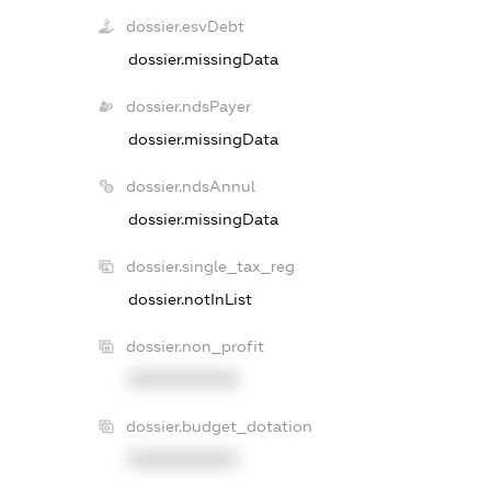
dossier.esvDebt
dossier.missingData
dossier.ndsPayer
dossier.missingData
dossier.ndsAnnul
dossier.missingData
dossier.single_tax_reg
dossier.notInList
dossier.non_profit
XXXXXXXXXX
dossier.budget_dotation
XXXXXXXXXX