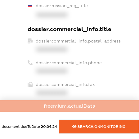
dossier.russian_reg_title
XXXXXXXXXX
dossier.commercial_info.title
dossier.commercial_info.postal_address
XXXXXXXXXX
dossier.commercial_info.phone
XXXXXXXXXX
dossier.commercial_info.fax
XXXXXXXXXX
freemium.actualData
dossier.commercial_info.email
XXXXXXXXXX
document.dueToDate
20.04.24
SEARCH.ONMONITORING
dossier.commercial_info.website
XXXXXXXXXX