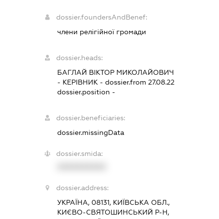
dossier.foundersAndBenef:
члени релігійної громади
dossier.heads:
БАГЛАЙ ВІКТОР МИКОЛАЙОВИЧ
-
КЕРІВНИК
- dossier.from 27.08.22
dossier.position -
dossier.beneficiaries:
dossier.missingData
dossier.smida:
XXXXXXXXXX
dossier.address:
УКРАЇНА, 08131, КИЇВСЬКА ОБЛ.,
КИЄВО-СВЯТОШИНСЬКИЙ Р-Н,