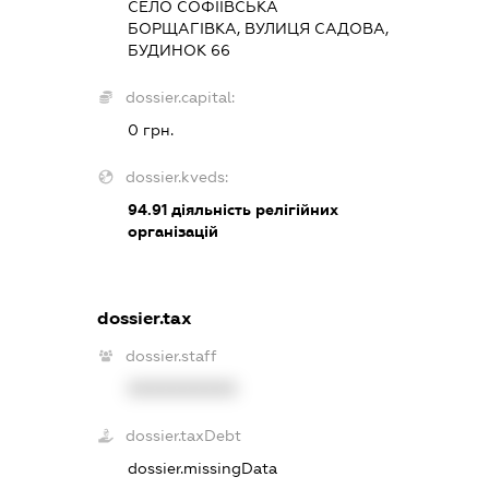
СЕЛО СОФІЇВСЬКА
БОРЩАГІВКА, ВУЛИЦЯ САДОВА,
БУДИНОК 66
dossier.capital:
0 грн.
dossier.kveds:
94.91
діяльність релігійних
організацій
dossier.tax
dossier.staff
XXXXXXXXXX
dossier.taxDebt
dossier.missingData