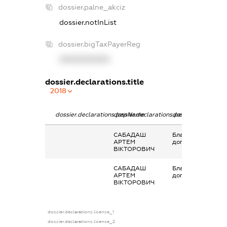
dossier.palne_akciz
dossier.notInList
dossier.bigTaxPayerReg
XXXXXXXXXX
dossier.declarations.title
2018
dossier.declarations.pepName
dossier.declarations.personName
dossier.declaratio
САБАДАШ
Благодійна
АРТЕМ
допомога
ВІКТОРОВИЧ
САБАДАШ
Благодійна
АРТЕМ
допомога
ВІКТОРОВИЧ
dossier.declarations.license_1
dossier.declarations.license_2