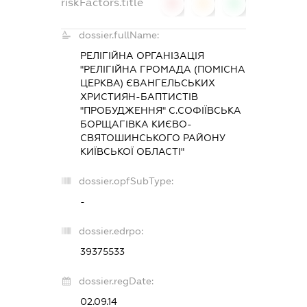
riskFactors.title
0
0
0
dossier.fullName:
РЕЛІГІЙНА ОРГАНІЗАЦІЯ
"РЕЛІГІЙНА ГРОМАДА (ПОМІСНА
ЦЕРКВА) ЄВАНГЕЛЬСЬКИХ
ХРИСТИЯН-БАПТИСТІВ
"ПРОБУДЖЕННЯ" С.СОФІЇВСЬКА
БОРЩАГІВКА КИЄВО-
СВЯТОШИНСЬКОГО РАЙОНУ
КИЇВСЬКОЇ ОБЛАСТІ"
dossier.opfSubType:
-
dossier.edrpo:
39375533
dossier.regDate:
02.09.14