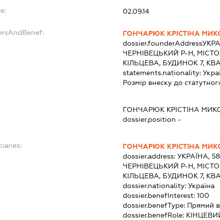
e:
02.09.14
dersAndBenef:
ГОНЧАРЮК КРІСТІНА МИК
dossier.founderAddress
УКРА
ЧЕРНІВЕЦЬКИЙ Р-Н, МІСТО
КІЛЬЦЕВА, БУДИНОК 7, КВ
statements.nationality:
Укра
Розмір внеску до статутног
ГОНЧАРЮК КРІСТІНА МИК
dossier.position -
iaries:
ГОНЧАРЮК КРІСТІНА МИК
dossier.address:
УКРАЇНА, 5
ЧЕРНІВЕЦЬКИЙ Р-Н, МІСТО
КІЛЬЦЕВА, БУДИНОК 7, КВ
dossier.nationality:
Україна
dossier.benefInterest:
100
dossier.benefType:
Прямий в
dossier.benefRole:
КІНЦЕВИ