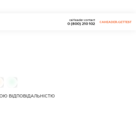
caHeader.contact
CAHEADER.GETTEST
0 (800) 210 102
0
0
ОЮ ВІДПОВІДАЛЬНІСТЮ