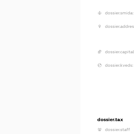
dossier.smida:
dossier.addres
dossier.capital
dossier.kveds:
dossier.tax
dossier.staff