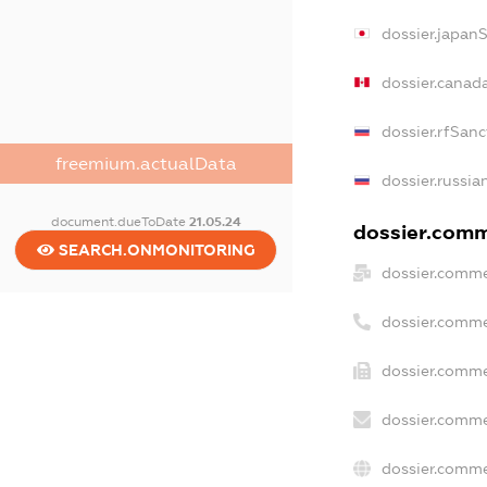
dossier.japan
dossier.canad
dossier.rfSanc
freemium.actualData
dossier.russia
document.dueToDate
21.05.24
dossier.comme
SEARCH.ONMONITORING
dossier.comme
dossier.comme
dossier.comme
dossier.comme
dossier.comme