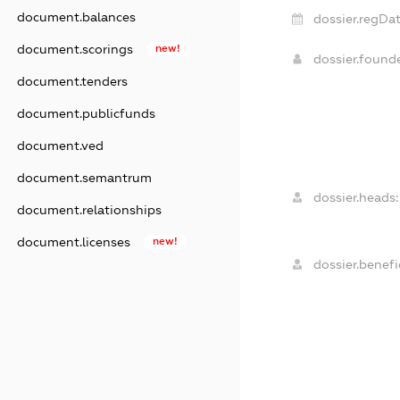
document.balances
dossier.regDat
document.scorings
new!
dossier.foun
document.tenders
document.publicfunds
document.ved
document.semantrum
dossier.heads:
document.relationships
document.licenses
new!
dossier.benefic