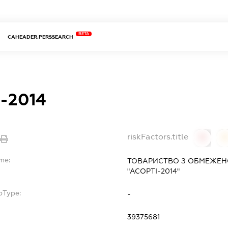
BETA
CAHEADER.PERSSEARCH
-2014
riskFactors.title
0
me:
ТОВАРИСТВО З ОБМЕЖЕН
"АСОРТІ-2014"
bType:
-
39375681