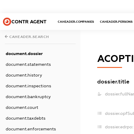
CONTR AGENT
CAHEADER.COMPANIES
CAHEADER.PERSONS
CAHEADER.SEARCH
document.dossier
АСОРТІ
document.statements
document.history
dossier.title
document.inspections
dossier.fullNa
document.bankruptcy
document.court
dossier.opfSu
document.taxdebts
dossier.edrpo:
document.enforcements