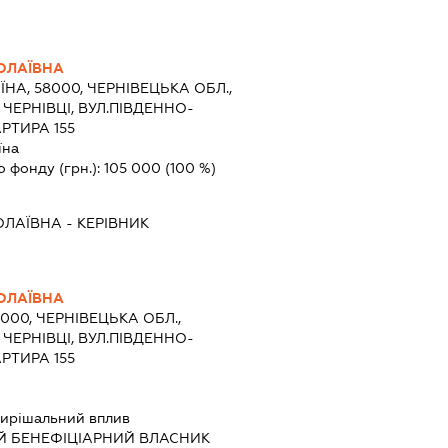
ОЛАЇВНА
ЇНА, 58000, ЧЕРНІВЕЦЬКА ОБЛ.,
 ЧЕРНІВЦІ, ВУЛ.ПІВДЕННО-
АРТИРА 155
їна
о фонду (грн.):
105 000
(100 %)
ОЛАЇВНА
-
КЕРІВНИК
ОЛАЇВНА
8000, ЧЕРНІВЕЦЬКА ОБЛ.,
 ЧЕРНІВЦІ, ВУЛ.ПІВДЕННО-
АРТИРА 155
ирішальний вплив
Й БЕНЕФІЦІАРНИЙ ВЛАСНИК