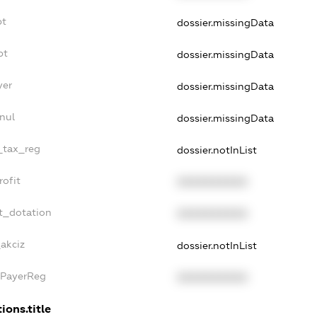
bt
dossier.missingData
bt
dossier.missingData
yer
dossier.missingData
nul
dossier.missingData
e_tax_reg
dossier.notInList
rofit
XXXXXXXXXX
t_dotation
XXXXXXXXXX
_akciz
dossier.notInList
xPayerReg
XXXXXXXXXX
ions.title