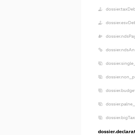
dossier.taxDe
dossier.esvDe
dossier.ndsPa
dossier.ndsAn
dossier.singl
dossier.non_p
dossier.budge
dossier.palne
dossier.bigTa
dossier.declarat