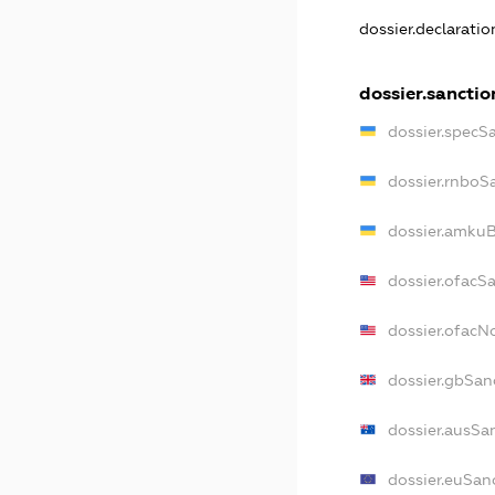
dossier.declarati
dossier.sanctio
dossier.specS
dossier.rnboS
dossier.amkuB
dossier.ofacS
dossier.ofac
dossier.gbSan
dossier.ausSa
dossier.euSan