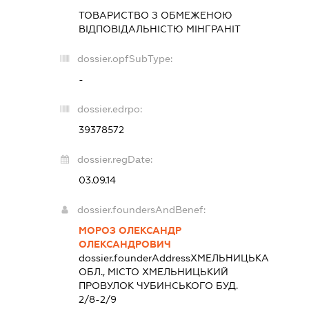
ТОВАРИСТВО З ОБМЕЖЕНОЮ
ВІДПОВІДАЛЬНІСТЮ
МІНГРАНІТ
dossier.opfSubType:
-
dossier.edrpo:
39378572
dossier.regDate:
03.09.14
dossier.foundersAndBenef:
МОРОЗ ОЛЕКСАНДР
ОЛЕКСАНДРОВИЧ
dossier.founderAddress
ХМЕЛЬНИЦЬКА
ОБЛ., МІСТО ХМЕЛЬНИЦЬКИЙ
ПРОВУЛОК ЧУБИНСЬКОГО БУД.
2/8-2/9