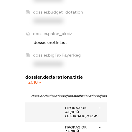
dossier.budget_dotation
XXXXXXXXXX
dossier.palne_akciz
dossier.notInList
dossier.bigTaxPayerReg
XXXXXXXXXX
dossier.declarations.title
2018
dossier.declarations.pepName
dossier.declarations.personName
dossier.declaration
ПРОКАЗЮК
-
АНДРІЙ
ОЛЕКСАНДРОВИЧ
ПРОКАЗЮК
-
АНДРІЙ