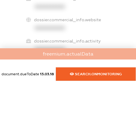
XXXXXXXXXX
dossier.commercial_info.website
XXXXXXXXXX
dossier.commercial_info.activity
XXXXXXXXXX
freemium.actualData
document.dueToDate
13.03.18
SEARCH.ONMONITORING
freemium.exampleText_1
freemium.exampleText_2
freemium.anonymousPerSearch2
FREEMIUM.DETAILS
FREEMIUM.REGISTER