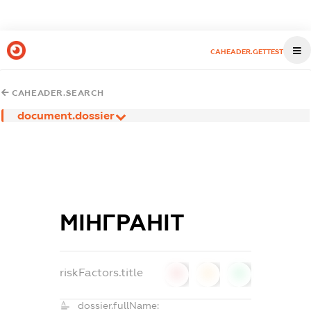
CAHEADER.GETTEST
CAHEADER.SEARCH
document.dossier
МІНГРАНІТ
riskFactors.title
0
0
0
dossier.fullName: