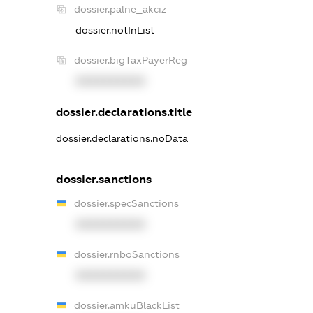
dossier.palne_akciz
dossier.notInList
dossier.bigTaxPayerReg
XXXXXXXXXX
dossier.declarations.title
dossier.declarations.noData
dossier.sanctions
dossier.specSanctions
XXXXXXXXXX
dossier.rnboSanctions
XXXXXXXXXX
dossier.amkuBlackList