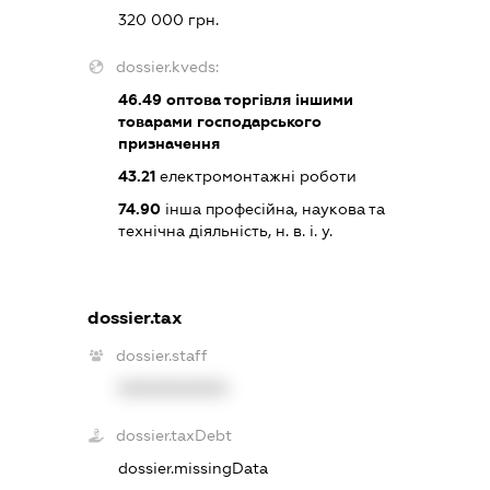
320 000 грн.
dossier.kveds:
46.49
оптова торгівля іншими
товарами господарського
призначення
43.21
електромонтажні роботи
74.90
інша професійна, наукова та
технічна діяльність, н. в. і. у.
dossier.tax
dossier.staff
XXXXXXXXXX
dossier.taxDebt
dossier.missingData