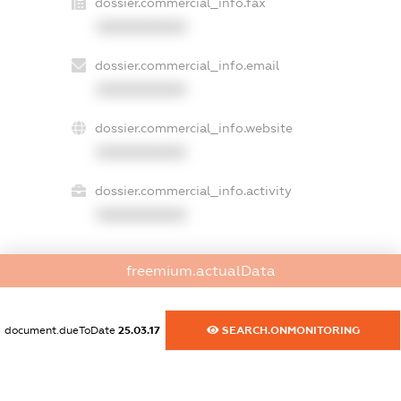
dossier.commercial_info.fax
XXXXXXXXXX
dossier.commercial_info.email
XXXXXXXXXX
dossier.commercial_info.website
XXXXXXXXXX
dossier.commercial_info.activity
XXXXXXXXXX
freemium.actualData
freemium.exampleText_1
freemium.exampleText_2
freemium.anonymousPerSearch2
document.dueToDate
25.03.17
SEARCH.ONMONITORING
FREEMIUM.DETAILS
FREEMIUM.REGISTER