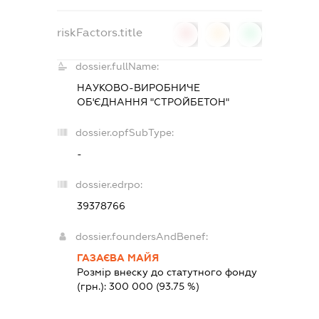
riskFactors.title
0
0
0
dossier.fullName:
НАУКОВО-ВИРОБНИЧЕ
ОБ'ЄДНАННЯ "СТРОЙБЕТОН"
dossier.opfSubType:
-
dossier.edrpo:
39378766
dossier.foundersAndBenef:
ГАЗАЄВА МАЙЯ
Розмір внеску до статутного фонду
(грн.):
300 000
(93.75 %)