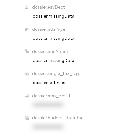
dossier.esvDebt
dossier.missingData
dossier.ndsPayer
dossier.missingData
dossier.ndsAnnul
dossier.missingData
dossier.single_tax_reg
dossier.notInList
dossier.non_profit
XXXXXXXXXX
dossier.budget_dotation
XXXXXXXXXX