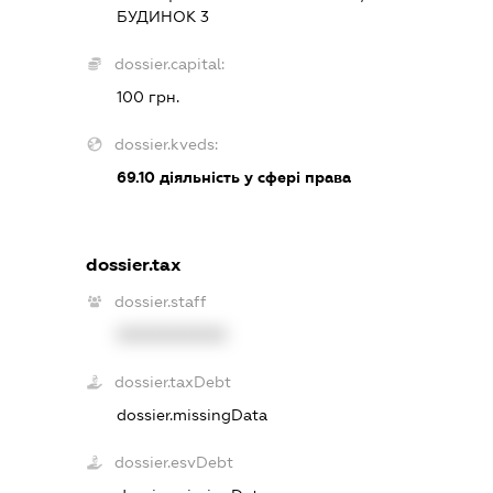
БУДИНОК 3
dossier.capital:
100 грн.
dossier.kveds:
69.10
діяльність у сфері права
dossier.tax
dossier.staff
XXXXXXXXXX
dossier.taxDebt
dossier.missingData
dossier.esvDebt