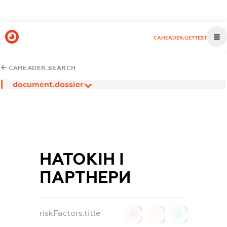
CAHEADER.GETTEST
CAHEADER.SEARCH
document.dossier
НАТОКІН І
ПАРТНЕРИ
riskFactors.title
0
0
0