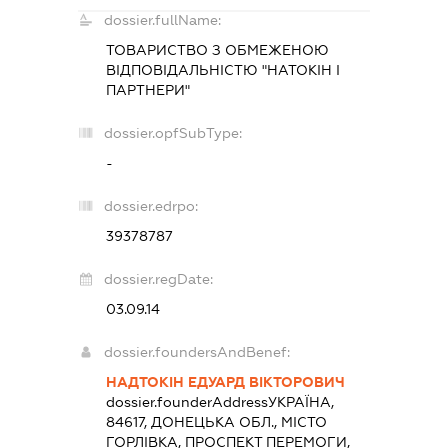
dossier.fullName:
ТОВАРИСТВО З ОБМЕЖЕНОЮ
ВІДПОВІДАЛЬНІСТЮ "НАТОКІН І
ПАРТНЕРИ"
dossier.opfSubType:
-
dossier.edrpo:
39378787
dossier.regDate:
03.09.14
dossier.foundersAndBenef:
НАДТОКІН ЕДУАРД ВІКТОРОВИЧ
dossier.founderAddress
УКРАЇНА,
84617, ДОНЕЦЬКА ОБЛ., МІСТО
ГОРЛІВКА, ПРОСПЕКТ ПЕРЕМОГИ,