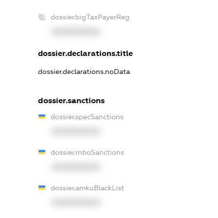
dossier.bigTaxPayerReg
XXXXXXXXXX
dossier.declarations.title
dossier.declarations.noData
dossier.sanctions
dossier.specSanctions
XXXXXXXXXX
dossier.rnboSanctions
XXXXXXXXXX
dossier.amkuBlackList
XXXXXXXXXX