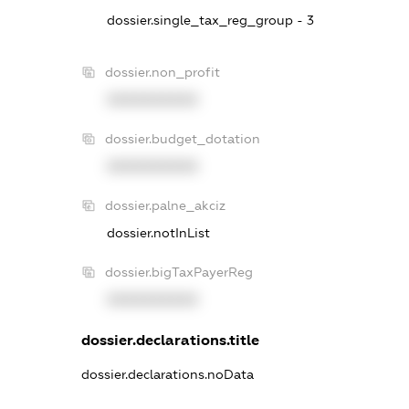
dossier.single_tax_reg_group - 3
dossier.non_profit
XXXXXXXXXX
dossier.budget_dotation
XXXXXXXXXX
dossier.palne_akciz
dossier.notInList
dossier.bigTaxPayerReg
XXXXXXXXXX
dossier.declarations.title
dossier.declarations.noData