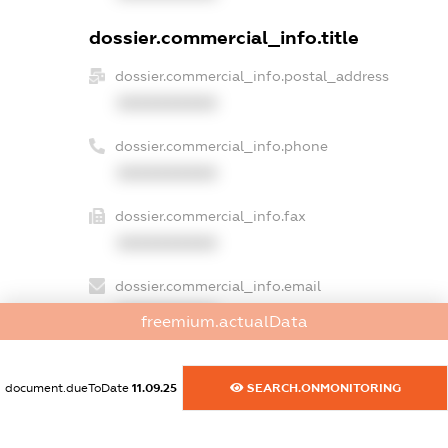
dossier.commercial_info.title
dossier.commercial_info.postal_address
XXXXXXXXXX
dossier.commercial_info.phone
XXXXXXXXXX
dossier.commercial_info.fax
XXXXXXXXXX
dossier.commercial_info.email
XXXXXXXXXX
freemium.actualData
dossier.commercial_info.website
XXXXXXXXXX
document.dueToDate
11.09.25
SEARCH.ONMONITORING
dossier.commercial_info.activity