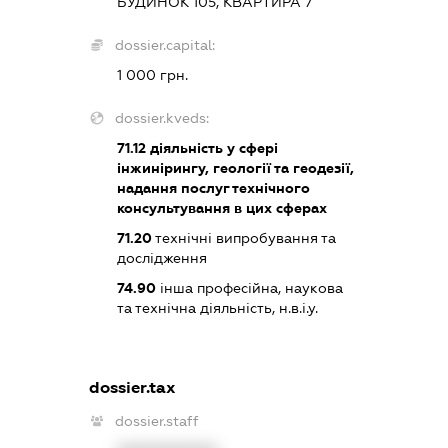
БУДИНОК 105, КВАРТИРА 7
dossier.capital:
1 000 грн.
dossier.kveds:
71.12
діяльність у сфері
інжинірингу, геології та геодезії,
надання послуг технічного
консультування в цих сферах
71.20
технічні випробування та
дослідження
74.90
інша професійна, наукова
та технічна діяльність, н.в.і.у.
dossier.tax
dossier.staff