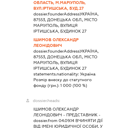
ОБЛАСТЬ, М.МАРІУПОЛЬ,
ВУЛ.ІРТИШСЬКА, БУД.27
dossier.founderAddress
УКРАЇНА,
87553, ДОНЕЦЬКА ОБЛ., МІСТО
МАРІУПОЛЬ, ВУЛИЦЯ
ІРТИШСЬКА, БУДИНОК 27
ІШИМОВ ОЛЕКСАНДР
ЛЕОНІДОВИЧ
dossier.founderAddress
УКРАЇНА,
87553, ДОНЕЦЬКА ОБЛ., МІСТО
МАРІУПОЛЬ, ВУЛИЦЯ
ІРТИШСЬКА, БУДИНОК 27
statements.nationality:
Україна
Розмір внеску до статутного
фонду (грн.):
1 000
(100 %)
dossier.heads:
ІШИМОВ ОЛЕКСАНДР
ЛЕОНІДОВИЧ
-
ПРЕДСТАВНИК
-
dossier.from 04.09.14
ВЧИНЯТИ ДІЇ
ВІД ІМЕНІ ЮРИДИЧНОЇ ОСОБИ, У