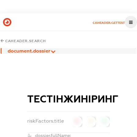
CAHEADER.GETTEST
CAHEADER.SEARCH
document.dossier
ТЕСТІНЖИНІРИНГ
riskFactors.title
0
0
0
dossier.fullName: