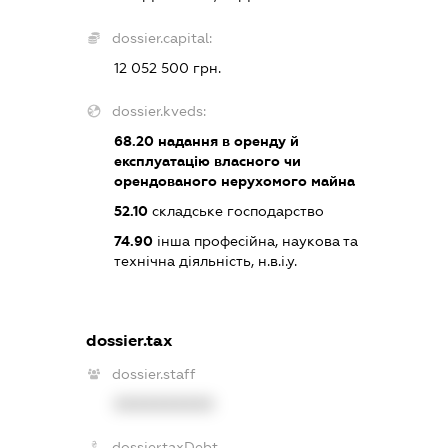
dossier.capital:
12 052 500 грн.
dossier.kveds:
68.20
надання в оренду й
експлуатацію власного чи
орендованого нерухомого майна
52.10
складське господарство
74.90
інша професійна, наукова та
технічна діяльність, н.в.і.у.
dossier.tax
dossier.staff
XXXXXXXXXX
dossier.taxDebt