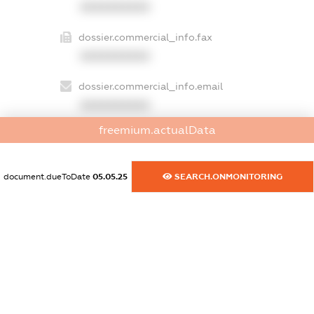
XXXXXXXXXX
dossier.commercial_info.fax
XXXXXXXXXX
dossier.commercial_info.email
XXXXXXXXXX
freemium.actualData
dossier.commercial_info.website
XXXXXXXXXX
document.dueToDate
05.05.25
SEARCH.ONMONITORING
dossier.commercial_info.activity
XXXXXXXXXX
freemium.exampleText_1
freemium.exampleText_2
freemium.anonymousPerSearch2
FREEMIUM.DETAILS