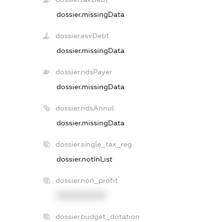
dossier.missingData
dossier.esvDebt
dossier.missingData
dossier.ndsPayer
dossier.missingData
dossier.ndsAnnul
dossier.missingData
dossier.single_tax_reg
dossier.notInList
dossier.non_profit
XXXXXXXXXX
dossier.budget_dotation