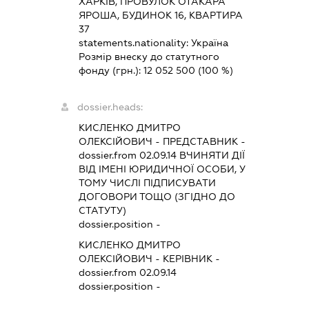
ХАРКІВ, ПРОВУЛОК ОТАКАРА
ЯРОША, БУДИНОК 16, КВАРТИРА
37
statements.nationality:
Україна
Розмір внеску до статутного
фонду (грн.):
12 052 500
(100 %)
dossier.heads:
КИСЛЕНКО ДМИТРО
ОЛЕКСІЙОВИЧ
-
ПРЕДСТАВНИК
-
dossier.from 02.09.14
ВЧИНЯТИ ДІЇ
ВІД ІМЕНІ ЮРИДИЧНОЇ ОСОБИ, У
ТОМУ ЧИСЛІ ПІДПИСУВАТИ
ДОГОВОРИ ТОЩО (ЗГІДНО ДО
СТАТУТУ)
dossier.position -
КИСЛЕНКО ДМИТРО
ОЛЕКСІЙОВИЧ
-
КЕРІВНИК
-
dossier.from 02.09.14
dossier.position -