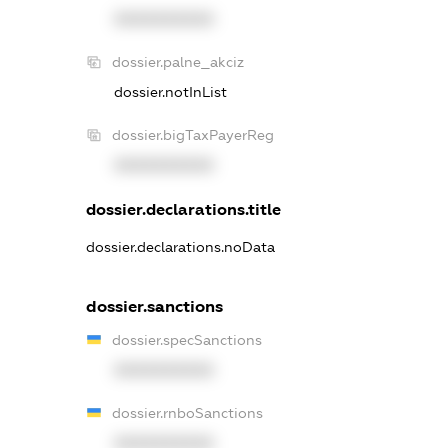
XXXXXXXXXX
dossier.palne_akciz
dossier.notInList
dossier.bigTaxPayerReg
XXXXXXXXXX
dossier.declarations.title
dossier.declarations.noData
dossier.sanctions
dossier.specSanctions
XXXXXXXXXX
dossier.rnboSanctions
XXXXXXXXXX