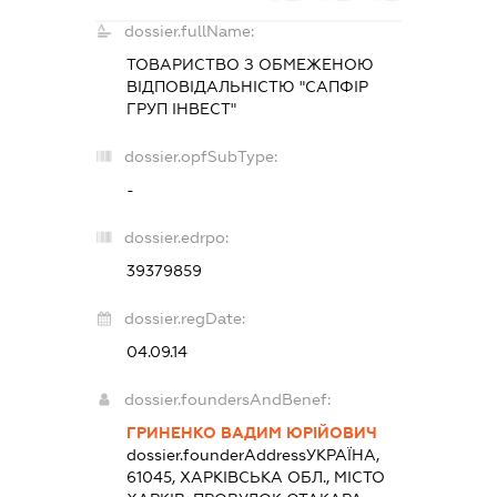
dossier.fullName:
ТОВАРИСТВО З ОБМЕЖЕНОЮ
ВІДПОВІДАЛЬНІСТЮ "САПФІР
ГРУП ІНВЕСТ"
dossier.opfSubType:
-
dossier.edrpo:
39379859
dossier.regDate:
04.09.14
dossier.foundersAndBenef:
ГРИНЕНКО ВАДИМ ЮРІЙОВИЧ
dossier.founderAddress
УКРАЇНА,
61045, ХАРКІВСЬКА ОБЛ., МІСТО