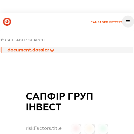
CAHEADER.GETTEST
CAHEADER.SEARCH
document.dossier
САПФІР ГРУП
ІНВЕСТ
riskFactors.title
0
0
0