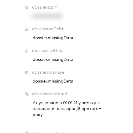
dossier.staff
XXXXXXXXXX
dossier.taxDebt
dossier.missingData
dossier.esvDebt
dossier.missingData
dossier.ndsPayer
dossier.missingData
dossier.ndsAnnul
Анульовано з 01.01.21 у зв'язку з:
ненадання декларацiй протягом
року
.