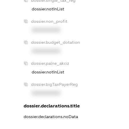
dossier.single_tax_reg
dossier.notInList
dossier.non_profit
XXXXXXXXXX
dossier.budget_dotation
XXXXXXXXXX
dossier.palne_akciz
dossier.notInList
dossier.bigTaxPayerReg
XXXXXXXXXX
dossier.declarations.title
dossier.declarations.noData