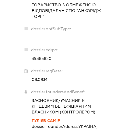
ТОВАРИСТВО З ОБМЕЖЕНОЮ
ВІДПОВІДАЛЬНІСТЮ "АНКОРІДЖ
ТОРГ"
dossier.opfSubType:
-
dossier.edrpo:
39385820
dossier.regDate:
08.09.14
dossier.foundersAndBenef:
ЗАСНОВНИК/УЧАСНИК Є
КІНЦЕВИМ БЕНЕФІЦІАРНИМ
ВЛАСНИКОМ (КОНТРОЛЕРОМ)
ГУЛІЄВ САМІР
dossier.founderAddress
УКРАЇНА,