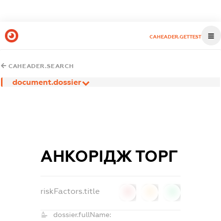
CAHEADER.GETTEST
CAHEADER.SEARCH
document.dossier
АНКОРІДЖ ТОРГ
riskFactors.title
0
0
0
dossier.fullName: