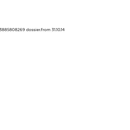
393885808269
dossier.from 31.10.14