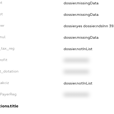
bt
dossier.missingData
bt
dossier.missingData
yer
dossier.yes
dossier.ndsInn 
nul
dossier.missingData
e_tax_reg
dossier.notInList
rofit
XXXXXXXXXX
t_dotation
XXXXXXXXXX
_akciz
dossier.notInList
xPayerReg
XXXXXXXXXX
ions.title