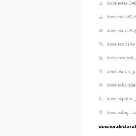
dossier.taxDe
dossier.esvDe
dossier.ndsPa
dossier.ndsAn
dossier.singl
dossier.non_p
dossier.budge
dossier.palne
dossier.bigTa
dossier.declarat