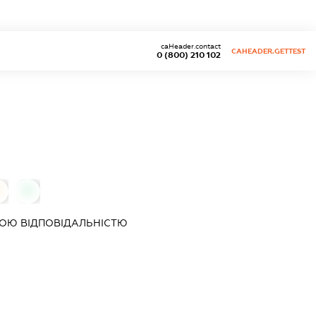
caHeader.contact
CAHEADER.GETTEST
0 (800) 210 102
0
0
ОЮ ВІДПОВІДАЛЬНІСТЮ