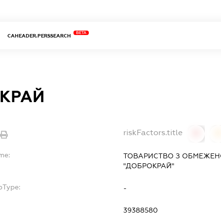
BETA
CAHEADER.PERSSEARCH
КРАЙ
riskFactors.title
0
me:
ТОВАРИСТВО З ОБМЕЖЕН
"ДОБРОКРАЙ"
bType:
-
39388580