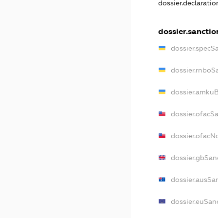
dossier.declarati
dossier.sanctio
dossier.specS
dossier.rnboS
dossier.amkuB
dossier.ofacS
dossier.ofac
dossier.gbSan
dossier.ausSa
dossier.euSan