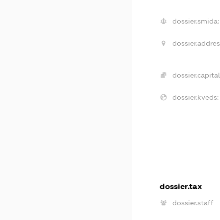
dossier.smida:
dossier.addres
dossier.capital
dossier.kveds:
dossier.tax
dossier.staff