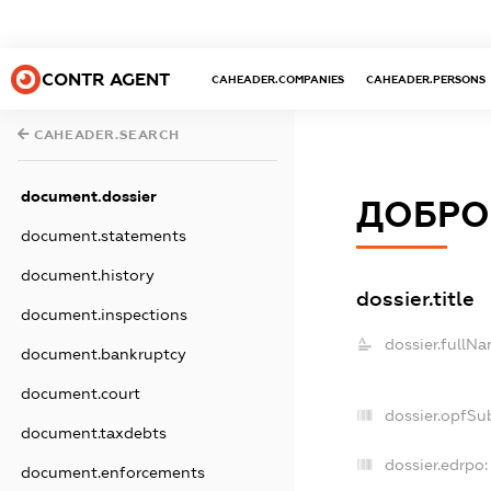
CONTR AGENT
CAHEADER.COMPANIES
CAHEADER.PERSONS
CAHEADER.SEARCH
document.dossier
ДОБРО
document.statements
document.history
dossier.title
document.inspections
dossier.fullNa
document.bankruptcy
document.court
dossier.opfSu
document.taxdebts
dossier.edrpo:
document.enforcements