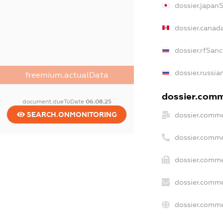
dossier.japan
dossier.canad
dossier.rfSanc
dossier.russia
freemium.actualData
dossier.comme
document.dueToDate
06.08.25
SEARCH.ONMONITORING
dossier.comme
dossier.comme
dossier.comme
dossier.comme
dossier.comme