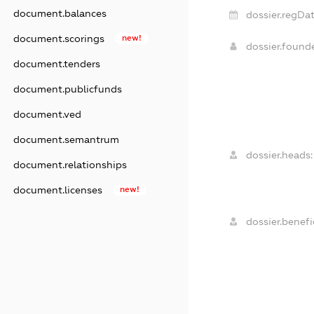
document.balances
dossier.regDat
document.scorings
new!
dossier.foun
document.tenders
document.publicfunds
document.ved
document.semantrum
dossier.heads:
document.relationships
document.licenses
new!
dossier.benefic