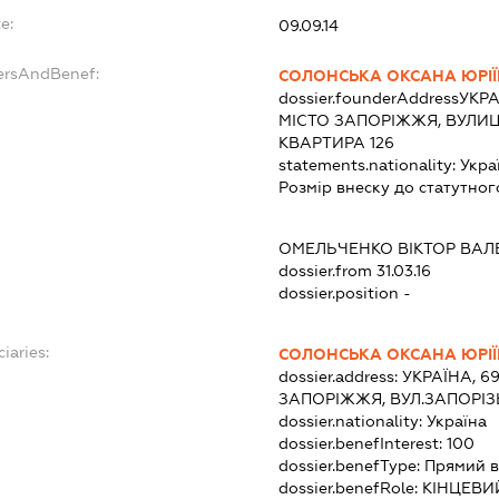
e:
09.09.14
dersAndBenef:
СОЛОНСЬКА ОКСАНА ЮРІ
dossier.founderAddress
УКРА
МІСТО ЗАПОРІЖЖЯ, ВУЛИЦ
КВАРТИРА 126
statements.nationality:
Укра
Розмір внеску до статутног
ОМЕЛЬЧЕНКО ВІКТОР ВАЛ
dossier.from 31.03.16
dossier.position -
iaries:
СОЛОНСЬКА ОКСАНА ЮРІ
dossier.address:
УКРАЇНА, 6
ЗАПОРІЖЖЯ, ВУЛ.ЗАПОРІЗЬ
dossier.nationality:
Україна
dossier.benefInterest:
100
dossier.benefType:
Прямий в
dossier.benefRole:
КІНЦЕВИ