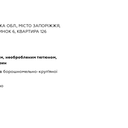
ЬКА ОБЛ., МІСТО ЗАПОРІЖЖЯ,
НОК 6, КВАРТИРА 126
ом, необробленим тютюном,
рин
в борошномельно-круп'яної
во