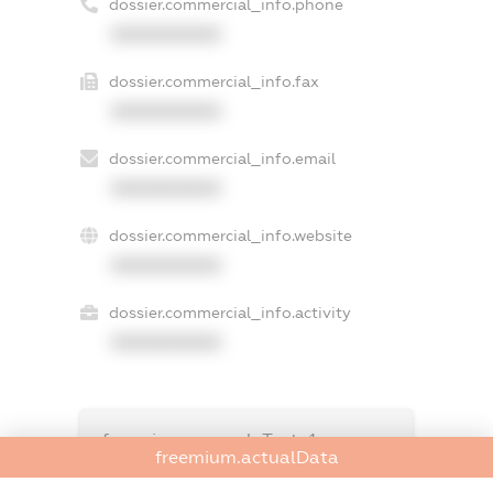
dossier.commercial_info.phone
XXXXXXXXXX
dossier.commercial_info.fax
XXXXXXXXXX
dossier.commercial_info.email
XXXXXXXXXX
dossier.commercial_info.website
XXXXXXXXXX
dossier.commercial_info.activity
XXXXXXXXXX
freemium.exampleText_1
freemium.actualData
freemium.exampleText_2
freemium.anonymousPerSearch2