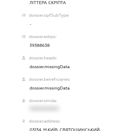
ЛІТТЕРА СКРІПТА
dossier.opfSubType:
-
dossier.edrpo:
39388638
dossier.heads:
dossier.missingData
dossier.beneficiaries:
dossier.missingData
dossier.smida:
XXXXXXXXXX
dossier.address:
03134, М.КИЇВ, СВЯТОШИНСЬКИЙ,