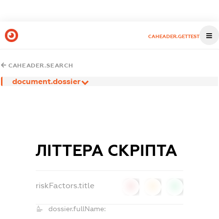
CAHEADER.GETTEST
CAHEADER.SEARCH
document.dossier
ЛІТТЕРА СКРІПТА
riskFactors.title
0
0
0
dossier.fullName: