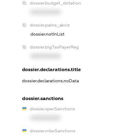
dossier.budget_dotation
XXXXXXXXXX
dossier.palne_akciz
dossier.notInList
dossier.bigTaxPayerReg
XXXXXXXXXX
dossier.declarations.title
dossier.declarations.noData
dossier.sanctions
dossier.specSanctions
XXXXXXXXXX
dossier.rnboSanctions