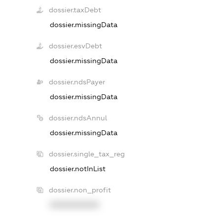
dossier.taxDebt
dossier.missingData
dossier.esvDebt
dossier.missingData
dossier.ndsPayer
dossier.missingData
dossier.ndsAnnul
dossier.missingData
dossier.single_tax_reg
dossier.notInList
dossier.non_profit
XXXXXXXXXX