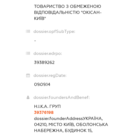
ТОВАРИСТВО З ОБМЕЖЕНОЮ
ВІДПОВІДАЛЬНІСТЮ "ОКІСАН-
КИЇВ"
dossier.opfSubType:
-
dossier.edrpo:
39389262
dossier.regDate:
09.09.14
dossier.foundersAndBenef:
Н.І.К.А. ГРУП
39376198
dossier.founderAddress
УКРАЇНА,
04210, МІСТО КИЇВ, ОБОЛОНСЬКА
НАБЕРЕЖНА, БУДИНОК 15,