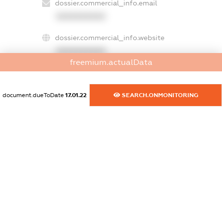
dossier.commercial_info.email
XXXXXXXXXX
dossier.commercial_info.website
XXXXXXXXXX
freemium.actualData
dossier.commercial_info.activity
XXXXXXXXXX
document.dueToDate
17.01.22
SEARCH.ONMONITORING
freemium.exampleText_1
freemium.exampleText_2
freemium.anonymousPerSearch2
FREEMIUM.DETAILS
FREEMIUM.REGISTER