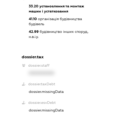
33.20
установлення та монтаж
машин і устатковання
41.10
організація будівництва
будівель
42.99
будівництво інших споруд,
н.в.і.у.
dossier.tax
dossier.staff
XXXXXXXXXX
dossier.taxDebt
dossier.missingData
dossier.esvDebt
dossier.missingData