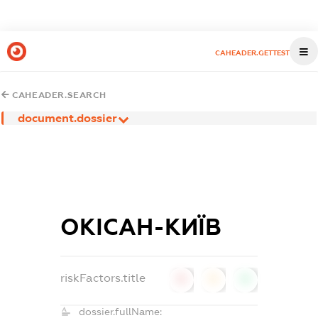
CAHEADER.GETTEST
CAHEADER.SEARCH
document.dossier
ОКІСАН-КИЇВ
riskFactors.title
0
0
0
dossier.fullName: