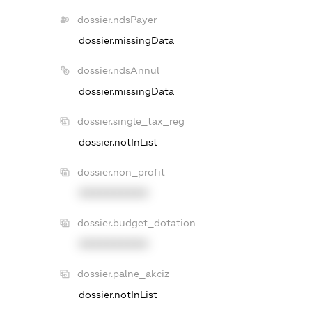
dossier.ndsPayer
dossier.missingData
dossier.ndsAnnul
dossier.missingData
dossier.single_tax_reg
dossier.notInList
dossier.non_profit
XXXXXXXXXX
dossier.budget_dotation
XXXXXXXXXX
dossier.palne_akciz
dossier.notInList