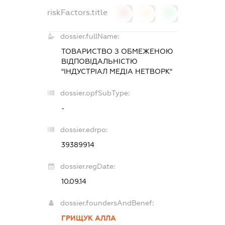
riskFactors.title
0
0
0
dossier.fullName:
ТОВАРИСТВО З ОБМЕЖЕНОЮ
ВІДПОВІДАЛЬНІСТЮ
"ІНДУСТРІАЛ МЕДІА НЕТВОРК"
dossier.opfSubType:
-
dossier.edrpo:
39389914
dossier.regDate:
10.09.14
dossier.foundersAndBenef:
ГРИЩУК АЛЛА