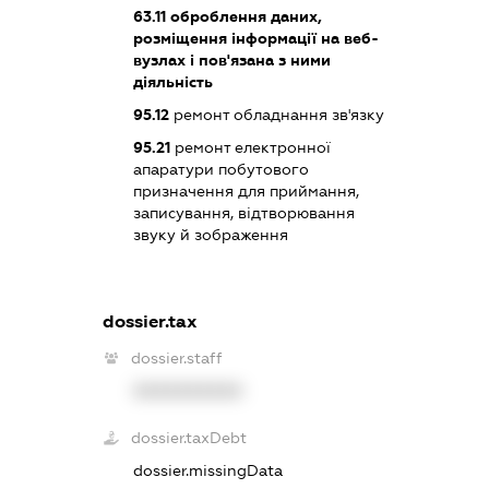
63.11
оброблення даних,
розміщення інформації на веб-
вузлах і пов'язана з ними
діяльність
95.12
ремонт обладнання зв'язку
95.21
ремонт електронної
апаратури побутового
призначення для приймання,
записування, відтворювання
звуку й зображення
dossier.tax
dossier.staff
XXXXXXXXXX
dossier.taxDebt
dossier.missingData