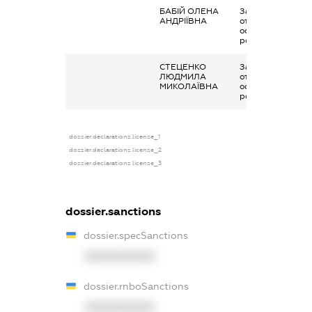
БАБІЙ ОЛЕНА
Заробітна плата
АНДРІЇВНА
отримана за
основним місцем
роботи
СТЕЦЕНКО
Заробітна плата
ЛЮДМИЛА
отримана за
МИКОЛАЇВНА
основним місцем
роботи
dossier.declarations.license_1
dossier.declarations.license_2
dossier.declarations.license_3
dossier.sanctions
dossier.specSanctions
XXXXXXXXXX
dossier.rnboSanctions
XXXXXXXXXX