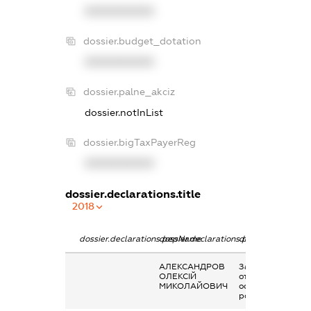
XXXXXXXXXX
dossier.budget_dotation
XXXXXXXXXX
dossier.palne_akciz
dossier.notInList
dossier.bigTaxPayerReg
XXXXXXXXXX
dossier.declarations.title
2018
dossier.declarations.pepName
dossier.declarations.personName
dossier.declarati
АЛЕКСАНДРОВ
Заробітна плата
ОЛЕКСІЙ
отримана за
МИКОЛАЙОВИЧ
основним місцем
роботи