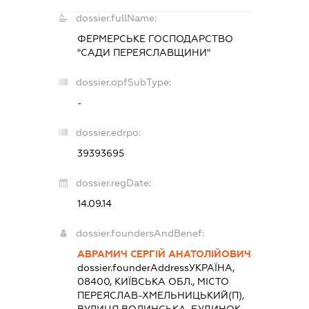
dossier.fullName:
ФЕРМЕРСЬКЕ ГОСПОДАРСТВО
"САДИ ПЕРЕЯСЛАВЩИНИ"
dossier.opfSubType:
-
dossier.edrpo:
39393695
dossier.regDate:
14.09.14
dossier.foundersAndBenef:
АВРАМИЧ СЕРГІЙ АНАТОЛІЙОВИЧ
dossier.founderAddress
УКРАЇНА,
08400, КИЇВСЬКА ОБЛ., МІСТО
ПЕРЕЯСЛАВ-ХМЕЛЬНИЦЬКИЙ(П),
ВУЛИЦЯ ВОЛИНСЬКА, БУДИНОК