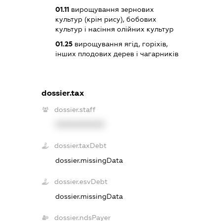
01.11
вирощування зернових
культур (крім рису), бобових
культур і насіння олійних культур
01.25
вирощування ягід, горіхів,
інших плодових дерев і чагарників
dossier.tax
dossier.staff
XXXXXXXXXX
dossier.taxDebt
dossier.missingData
dossier.esvDebt
dossier.missingData
dossier.ndsPayer