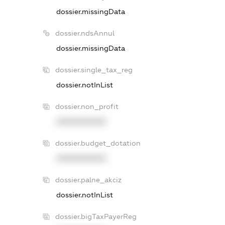
dossier.missingData
dossier.ndsAnnul
dossier.missingData
dossier.single_tax_reg
dossier.notInList
dossier.non_profit
XXXXXXXXXX
dossier.budget_dotation
XXXXXXXXXX
dossier.palne_akciz
dossier.notInList
dossier.bigTaxPayerReg