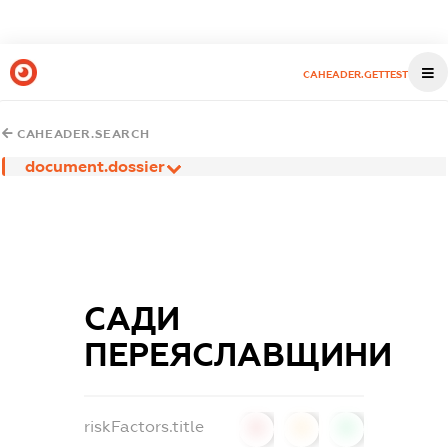
CAHEADER.GETTEST
CAHEADER.SEARCH
document.dossier
САДИ
ПЕРЕЯСЛАВЩИНИ
riskFactors.title
0
0
0