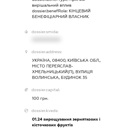
вирішальний вплив
dossier.benefRole:
КІНЦЕВИЙ
БЕНЕФІЦІАРНИЙ ВЛАСНИК
dossier.smida:
XXXXXXXXXX
dossier.address:
УКРАЇНА, 08400, КИЇВСЬКА ОБЛ.,
МІСТО ПЕРЕЯСЛАВ-
ХМЕЛЬНИЦЬКИЙ(П), ВУЛИЦЯ
ВОЛИНСЬКА, БУДИНОК 35
dossier.capital:
100 грн.
dossier.kveds:
01.24
вирощування зерняткових і
кісточкових фруктів