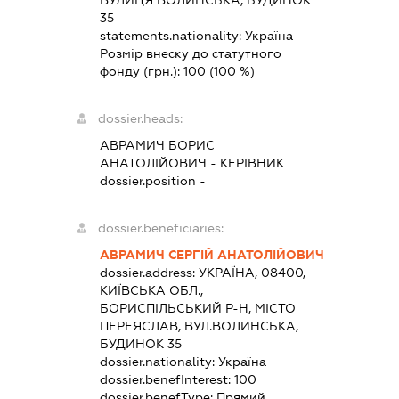
35
statements.nationality:
Україна
Розмір внеску до статутного
фонду (грн.):
100
(100 %)
dossier.heads:
АВРАМИЧ БОРИС
АНАТОЛІЙОВИЧ
-
КЕРІВНИК
dossier.position -
dossier.beneficiaries:
АВРАМИЧ СЕРГІЙ АНАТОЛІЙОВИЧ
dossier.address:
УКРАЇНА, 08400,
КИЇВСЬКА ОБЛ.,
БОРИСПІЛЬСЬКИЙ Р-Н, МІСТО
ПЕРЕЯСЛАВ, ВУЛ.ВОЛИНСЬКА,
БУДИНОК 35
dossier.nationality:
Україна
dossier.benefInterest:
100
dossier.benefType:
Прямий