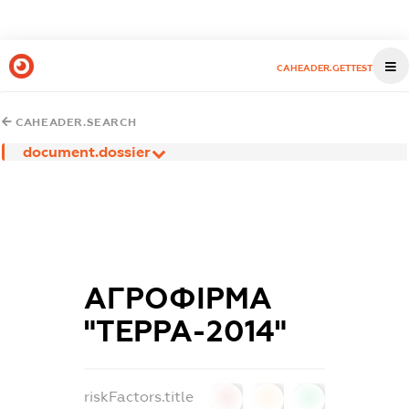
CAHEADER.GETTEST
CAHEADER.SEARCH
document.dossier
АГРОФІРМА
"ТЕРРА-2014"
riskFactors.title
0
0
0