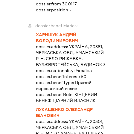
dossier.from 30.01.17
dossier.position -
dossier.beneficiaries:
ХАРИШУК АНДРІЙ
ВОЛОДИМИРОВИЧ
dossier.address:
УКРАЇНА, 20381,
ЧЕРКАСЬКА ОБЛ., УМАНСЬКИЙ
Р-Н, СЕЛО РИЖАВКА,
ВУЛ.ЄВРОПЕЙСЬКА, БУДИНОК 3
dossier.nationality:
Україна
dossier.benefInterest:
50
dossier.benefType:
Прямий
вирішальний вплив
dossier.benefRole:
КІНЦЕВИЙ
БЕНЕФІЦІАРНИЙ ВЛАСНИК
ЛУКАШЕНКО ОЛЕКСАНДР
ІВАНОВИЧ
dossier.address:
УКРАЇНА, 20301,
ЧЕРКАСЬКА ОБЛ., УМАНСЬКИЙ
Р-Н, МІСТО УМАНЬ, ВУЛ.ГЛІБКА,