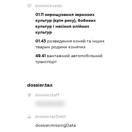
dossier.kveds:
01.11
вирощування зернових
культур (крім рису), бобових
культур і насіння олійних
культур
01.43
розведення коней та інших
тварин родини конячих
49.41
вантажний автомобільний
транспорт
dossier.tax
dossier.staff
XXXXXXXXXX
dossier.taxDebt
dossier.missingData