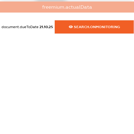
freemium.actualData
dossier.commercial_info.fax
XXXXXXXXXX
document.dueToDate
21.10.25
SEARCH.ONMONITORING
dossier.commercial_info.email
XXXXXXXXXX
dossier.commercial_info.website
XXXXXXXXXX
dossier.commercial_info.activity
XXXXXXXXXX
freemium.exampleText_1
freemium.exampleText_2
freemium.anonymousPerSearch2
FREEMIUM.DETAILS