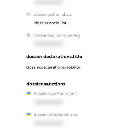
XXXXXXXXXX
dossier.palne_akciz
dossier.notInList
dossier.bigTaxPayerReg
XXXXXXXXXX
dossier.declarations.title
dossier.declarations.noData
dossier.sanctions
dossier.specSanctions
XXXXXXXXXX
dossier.rnboSanctions
XXXXXXXXXX