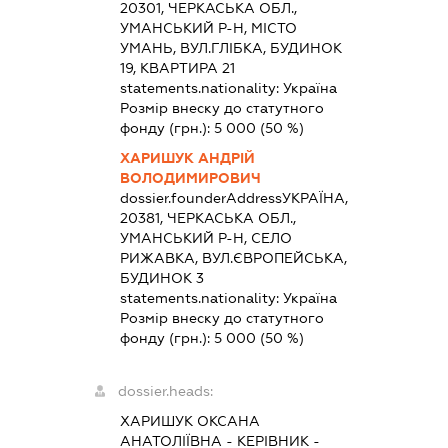
20301, ЧЕРКАСЬКА ОБЛ.,
УМАНСЬКИЙ Р-Н, МІСТО
УМАНЬ, ВУЛ.ГЛІБКА, БУДИНОК
19, КВАРТИРА 21
statements.nationality:
Україна
Розмір внеску до статутного
фонду (грн.):
5 000
(50 %)
ХАРИШУК АНДРІЙ
ВОЛОДИМИРОВИЧ
dossier.founderAddress
УКРАЇНА,
20381, ЧЕРКАСЬКА ОБЛ.,
УМАНСЬКИЙ Р-Н, СЕЛО
РИЖАВКА, ВУЛ.ЄВРОПЕЙСЬКА,
БУДИНОК 3
statements.nationality:
Україна
Розмір внеску до статутного
фонду (грн.):
5 000
(50 %)
dossier.heads:
ХАРИШУК ОКСАНА
АНАТОЛІЇВНА
-
КЕРІВНИК
-