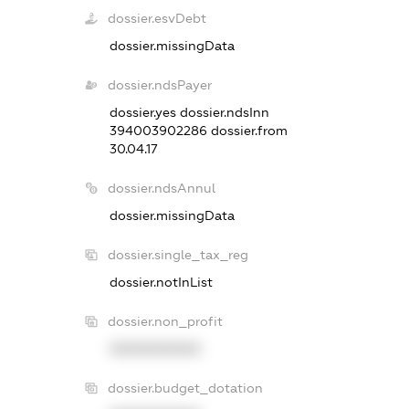
dossier.esvDebt
dossier.missingData
dossier.ndsPayer
dossier.yes
dossier.ndsInn
394003902286
dossier.from
30.04.17
dossier.ndsAnnul
dossier.missingData
dossier.single_tax_reg
dossier.notInList
dossier.non_profit
XXXXXXXXXX
dossier.budget_dotation