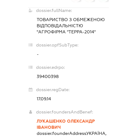
dossier.fullName:
ТОВАРИСТВО З ОБМЕЖЕНОЮ
ВІДПОВІДАЛЬНІСТЮ
"АГРОФІРМА "ТЕРРА-2014"
dossier.opfSubType:
-
dossier.edrpo:
39400398
dossier.regDate:
17.09.14
dossier.foundersAndBenef:
ЛУКАШЕНКО ОЛЕКСАНДР
ІВАНОВИЧ
dossier.founderAddress
УКРАЇНА,