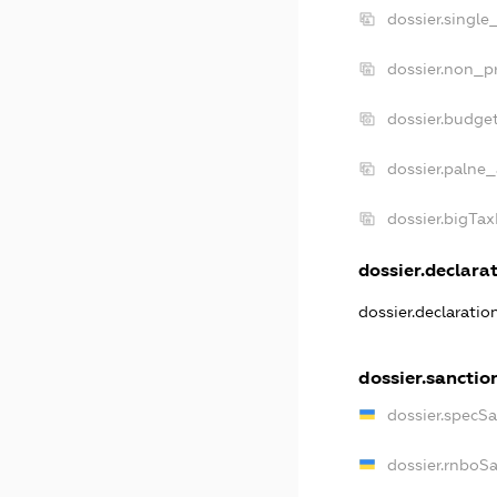
dossier.single
dossier.non_pr
dossier.budge
dossier.palne_
dossier.bigTa
dossier.declarat
dossier.declarati
dossier.sanctio
dossier.specS
dossier.rnboS