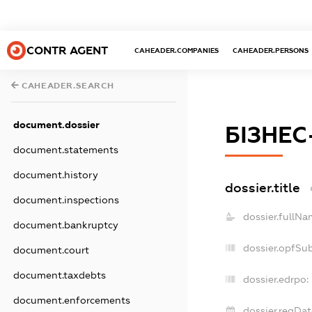
CONTR AGENT
CAHEADER.COMPANIES
CAHEADER.PERSONS
CAHEADER.SEARCH
document.dossier
БІЗНЕ
document.statements
document.history
dossier.title
document.inspections
dossier.fullNa
document.bankruptcy
dossier.opfSu
document.court
document.taxdebts
dossier.edrpo:
document.enforcements
dossier.regDat