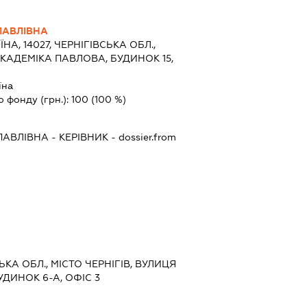
ПАВЛІВНА
ЇНА, 14027, ЧЕРНІГІВСЬКА ОБЛ.,
АКАДЕМІКА ПАВЛОВА, БУДИНОК 15,
їна
о фонду (грн.):
100
(100 %)
ПАВЛІВНА
-
КЕРІВНИК
- dossier.from
СЬКА ОБЛ., МІСТО ЧЕРНІГІВ, ВУЛИЦЯ
ДИНОК 6-А, ОФІС 3