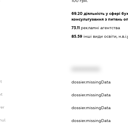
100 грн.
69.20
діяльність у сфері бу
консультування з питань о
73.11
рекламні агентства
85.59
інші види освіти, н.в.і.у
XXXXXXXXXX
t
dossier.missingData
bt
dossier.missingData
yer
dossier.missingData
nul
dossier.missingData