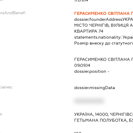
ersAndBenef:
ГЕРАСИМЕНКО СВІТЛАНА 
dossier.founderAddress
УКРА
МІСТО ЧЕРНІГІВ, ВУЛИЦЯ 
КВАРТИРА 74
statements.nationality:
Укра
Розмір внеску до статутног
ГЕРАСИМЕНКО СВІТЛАНА 
09.09.14
dossier.position -
iaries:
dossier.missingData
XXXXXXXXXX
s:
УКРАЇНА, 14000, ЧЕРНІГІВ
ГЕТЬМАНА ПОЛУБОТКА, БУ
: