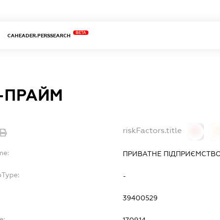
BETA
CAHEADER.PERSSEARCH
С-ПРАЙМ
riskFactors.title
0
0
me:
ПРИВАТНЕ ПІДПРИЄМСТВО
bType:
-
39400529
e:
17.09.14