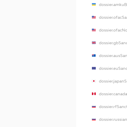
dossier.amkuB
dossier.ofacS
dossier.ofacN
dossier.gbSan
dossier.ausSa
dossier.euSan
dossier.japan
dossier.canad
dossier.rfSanc
dossier.russia