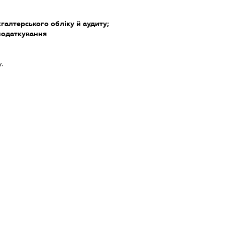
хгалтерського обліку й аудиту;
податкування
.