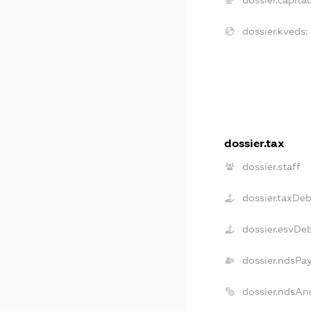
dossier.kveds:
dossier.tax
dossier.staff
dossier.taxDeb
dossier.esvDe
dossier.ndsPa
dossier.ndsAn