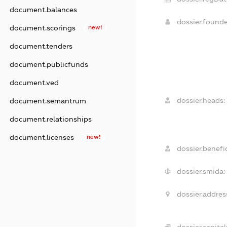
document.balances
dossier.found
document.scorings
new!
document.tenders
document.publicfunds
document.ved
dossier.heads:
document.semantrum
document.relationships
document.licenses
new!
dossier.benefic
dossier.smida:
dossier.addres
dossier.capital