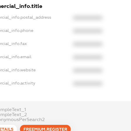
rcial_info.title
rcial_info.postal_address
XXXXXXXXXX
rcial_info.phone
XXXXXXXXXX
cial_info.fax
XXXXXXXXXX
rcial_info.email
XXXXXXXXXX
rcial_info.website
XXXXXXXXXX
cial_info.activity
XXXXXXXXXX
ampleText_1
ampleText_2
onymousPerSearch2
ETAILS
FREEMIUM.REGISTER