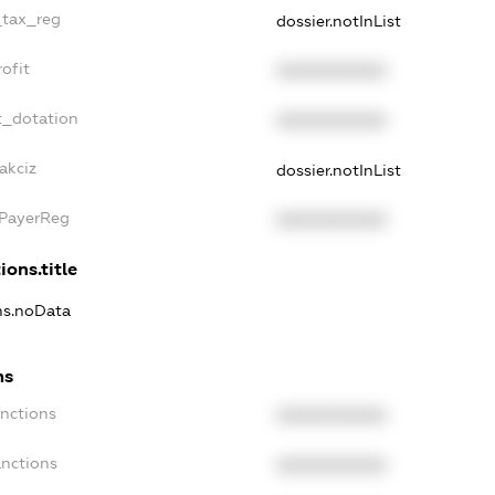
_tax_reg
dossier.notInList
ofit
XXXXXXXXXX
t_dotation
XXXXXXXXXX
akciz
dossier.notInList
xPayerReg
XXXXXXXXXX
ions.title
ons.noData
ns
anctions
XXXXXXXXXX
anctions
XXXXXXXXXX