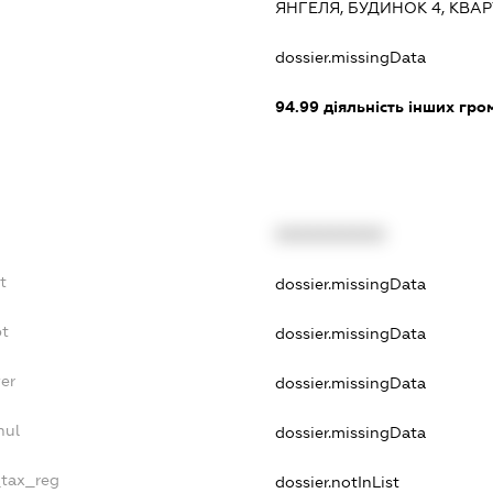
ЯНГЕЛЯ, БУДИНОК 4, КВАР
:
dossier.missingData
94.99
діяльність інших грома
XXXXXXXXXX
t
dossier.missingData
bt
dossier.missingData
yer
dossier.missingData
nul
dossier.missingData
_tax_reg
dossier.notInList