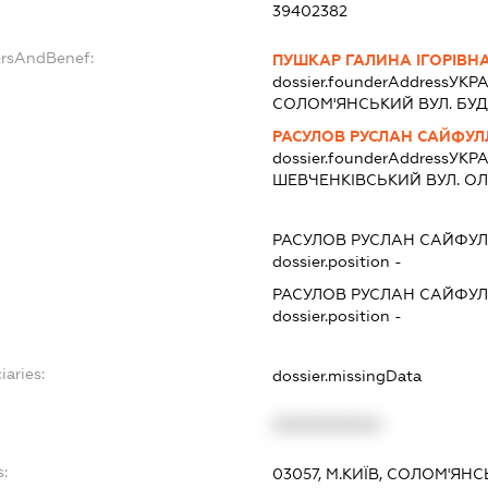
39402382
ersAndBenef:
ПУШКАР ГАЛИНА ІГОРІВН
dossier.founderAddress
УКРА
СОЛОМ'ЯНСЬКИЙ ВУЛ. БУД. 
РАСУЛОВ РУСЛАН САЙФУ
dossier.founderAddress
УКРА
ШЕВЧЕНКІВСЬКИЙ ВУЛ. ОЛЕН
РАСУЛОВ РУСЛАН САЙФУ
dossier.position -
РАСУЛОВ РУСЛАН САЙФУ
dossier.position -
iaries:
dossier.missingData
XXXXXXXXXX
s:
03057, М.КИЇВ, СОЛОМ'ЯН