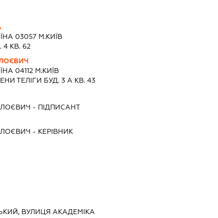
А
ЇНА 03057 М.КИЇВ
4 КВ. 62
ЛЛОЄВИЧ
ЇНА 04112 М.КИЇВ
И ТЕЛІГИ БУД. 3 А КВ. 43
ЛЛОЄВИЧ
-
ПІДПИСАНТ
ЛЛОЄВИЧ
-
КЕРІВНИК
СЬКИЙ, ВУЛИЦЯ АКАДЕМІКА