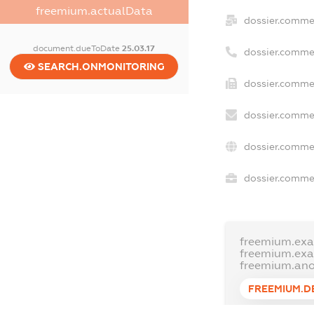
freemium.actualData
dossier.comme
document.dueToDate
25.03.17
dossier.comme
SEARCH.ONMONITORING
dossier.commer
dossier.commer
dossier.comme
dossier.commer
freemium.ex
freemium.ex
freemium.an
FREEMIUM.D