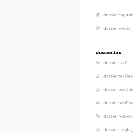
dossier.capital
dossier.kveds:
dossier.tax
dossier.staff
dossier.taxDeb
dossier.esvDe
dossier.ndsPa
dossier.ndsAn
dossier.single