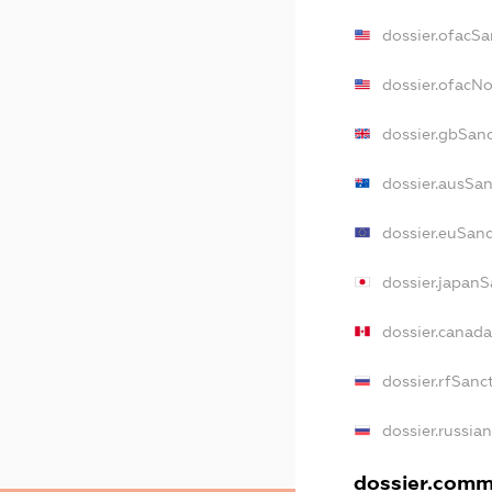
dossier.ofacSa
dossier.ofacN
dossier.gbSan
dossier.ausSa
dossier.euSan
dossier.japan
dossier.canad
dossier.rfSanc
dossier.russia
dossier.comme