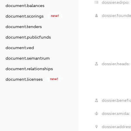
dossier.edrpo:
document.balances
dossier.found
document.scorings
new!
document.tenders
document.publicfunds
document.ved
document.semantrum
dossier.heads:
document.relationships
document.licenses
new!
dossier.benefic
dossier.smida:
dossier.addres