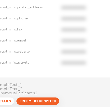
rcial_info.postal_address
XXXXXXXXXX
rcial_info.phone
XXXXXXXXXX
cial_info.fax
XXXXXXXXXX
cial_info.email
XXXXXXXXXX
rcial_info.website
XXXXXXXXXX
cial_info.activity
XXXXXXXXXX
ampleText_1
ampleText_2
onymousPerSearch2
ETAILS
FREEMIUM.REGISTER