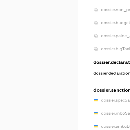
dossier.non_pr
dossier.budge
dossier.palne_
dossier.bigTa
dossier.declarat
dossier.declarati
dossier.sanctio
dossier.specS
dossier.rnboS
dossier.amkuB