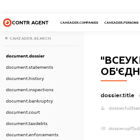
CONTR AGENT
CAHEADER.COMPANIES
CAHEADER.PERSONS
CAHEADER.SEARCH
document.dossier
"ВСЕУ
document.statements
ОБ'ЄД
document.history
document.inspections
dossier.title
document.bankruptcy
dossier.fullNa
document.court
document.taxdebts
dossier.opfSu
document.enforcements