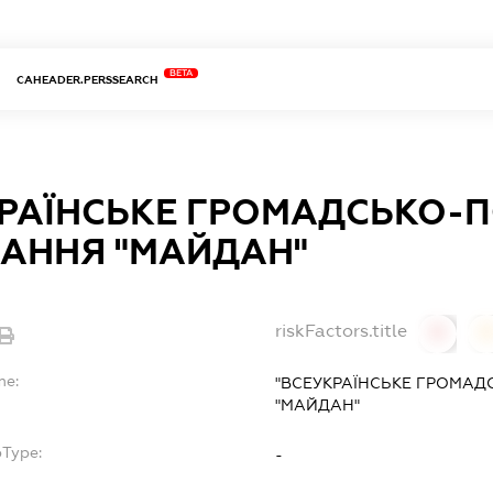
BETA
CAHEADER.PERSSEARCH
КРАЇНСЬКЕ ГРОМАДСЬКО-П
НАННЯ "МАЙДАН"
riskFactors.title
0
0
me:
"ВСЕУКРАЇНСЬКЕ ГРОМАД
"МАЙДАН"
bType:
-