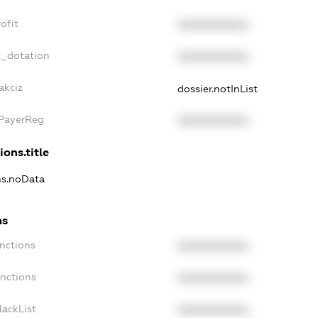
ofit
XXXXXXXXXX
t_dotation
XXXXXXXXXX
akciz
dossier.notInList
xPayerReg
XXXXXXXXXX
ions.title
ons.noData
ns
anctions
XXXXXXXXXX
anctions
XXXXXXXXXX
lackList
XXXXXXXXXX