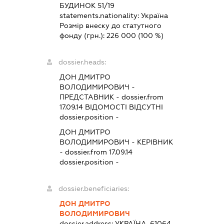
БУДИНОК 51/19
statements.nationality:
Україна
Розмір внеску до статутного
фонду (грн.):
226 000
(100 %)
dossier.heads:
ДОН ДМИТРО
ВОЛОДИМИРОВИЧ
-
ПРЕДСТАВНИК
- dossier.from
17.09.14
ВІДОМОСТІ ВІДСУТНІ
dossier.position -
ДОН ДМИТРО
ВОЛОДИМИРОВИЧ
-
КЕРІВНИК
- dossier.from 17.09.14
dossier.position -
dossier.beneficiaries:
ДОН ДМИТРО
ВОЛОДИМИРОВИЧ
dossier.address:
УКРАЇНА, 61064,