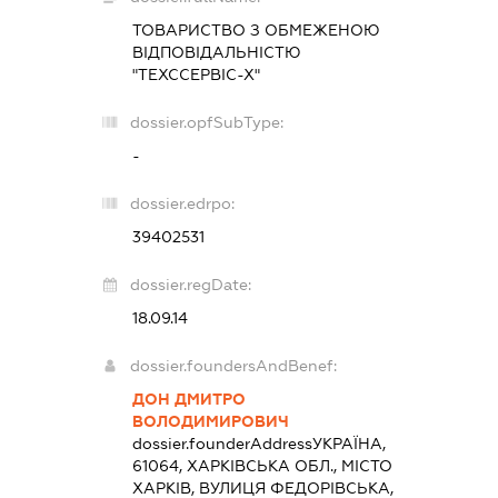
ТОВАРИСТВО З ОБМЕЖЕНОЮ
ВІДПОВІДАЛЬНІСТЮ
"ТЕХССЕРВІС-Х"
dossier.opfSubType:
-
dossier.edrpo:
39402531
dossier.regDate:
18.09.14
dossier.foundersAndBenef:
ДОН ДМИТРО
ВОЛОДИМИРОВИЧ
dossier.founderAddress
УКРАЇНА,
61064, ХАРКІВСЬКА ОБЛ., МІСТО
ХАРКІВ, ВУЛИЦЯ ФЕДОРІВСЬКА,