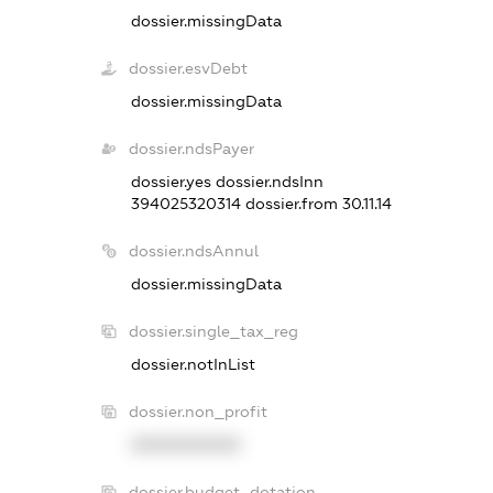
dossier.missingData
dossier.esvDebt
dossier.missingData
dossier.ndsPayer
dossier.yes
dossier.ndsInn
394025320314
dossier.from 30.11.14
dossier.ndsAnnul
dossier.missingData
dossier.single_tax_reg
dossier.notInList
dossier.non_profit
XXXXXXXXXX
dossier.budget_dotation