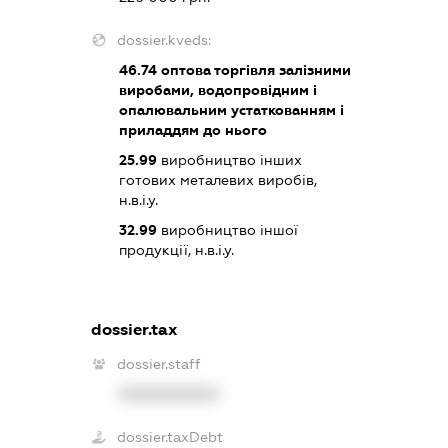
dossier.kveds:
46.74
оптова торгівля залізними
виробами, водопровідним і
опалювальним устаткованням і
приладдям до нього
25.99
виробництво інших
готових металевих виробів,
н.в.і.у.
32.99
виробництво іншої
продукції, н.в.і.у.
dossier.tax
dossier.staff
XXXXXXXXXX
dossier.taxDebt