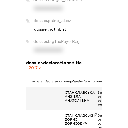
XXXXXXXXXX
dossier.palne_akciz
dossier.notInList
dossier.bigTaxPayerReg
XXXXXXXXXX
dossier.declarations.title
2017
dossier.declarations.pepName
dossier.declarations.personName
dossier.declaratio
СТАНІСЛАВСЬКА
Заробітна плата
АНЖЕЛА
отримана за
АНАТОЛІЇВНА
основним місцем
роботи
СТАНІСЛАВСЬКИЙ
Заробітна плата
БОРИС
отримана за
БОРИСОВИЧ
основним місцем
роботи