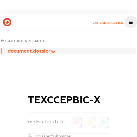
CAHEADER.GETTEST
CAHEADER.SEARCH
document.dossier
ТЕХССЕРВІС-Х
riskFactors.title
0
0
0
dossier.fullName: