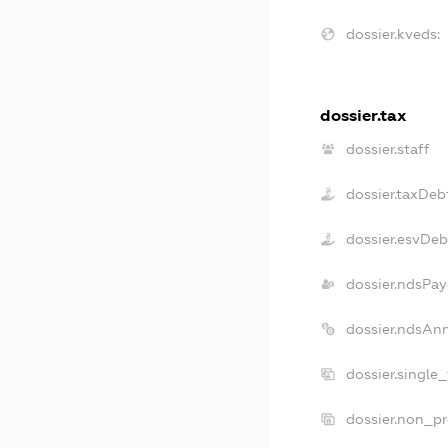
dossier.kveds:
dossier.tax
dossier.staff
dossier.taxDeb
dossier.esvDeb
dossier.ndsPay
dossier.ndsAn
dossier.single
dossier.non_pr