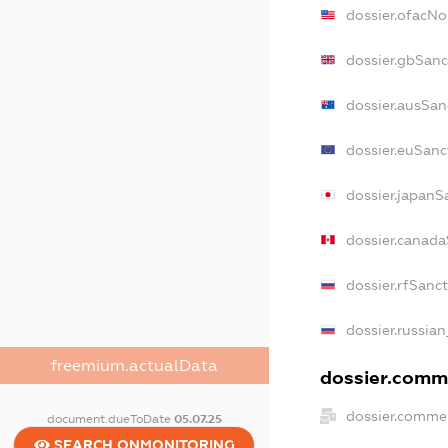
dossier.ofacN
dossier.gbSanc
dossier.ausSan
dossier.euSanc
dossier.japanS
dossier.canad
dossier.rfSanc
dossier.russian
freemium.actualData
dossier.comme
dossier.commer
document.dueToDate
05.07.25
SEARCH.ONMONITORING