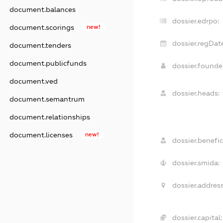
document.balances
dossier.edrpo:
document.scorings
new!
dossier.regDat
document.tenders
document.publicfunds
dossier.found
document.ved
dossier.heads:
document.semantrum
document.relationships
document.licenses
new!
dossier.benefic
dossier.smida:
dossier.address
dossier.capital: