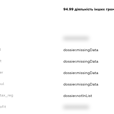
94.99
діяльність інших грома
XXXXXXXXXX
t
dossier.missingData
t
dossier.missingData
er
dossier.missingData
nul
dossier.missingData
_tax_reg
dossier.notInList
ofit
XXXXXXXXXX