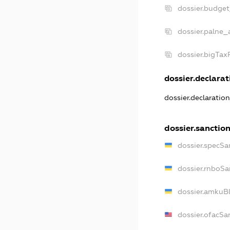
dossier.budge
dossier.palne_
dossier.bigTa
dossier.declarati
dossier.declaratio
dossier.sanctio
dossier.specSa
dossier.rnboSa
dossier.amkuBl
dossier.ofacSa