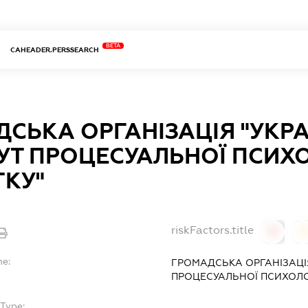
BETA
CAHEADER.PERSSEARCH
СЬКА ОРГАНІЗАЦІЯ "УКР
УТ ПРОЦЕСУАЛЬНОЇ ПСИХО
ТКУ"
riskFactors.title
0
0
me:
ГРОМАДСЬКА ОРГАНІЗАЦІЯ
ПРОЦЕСУАЛЬНОЇ ПСИХОЛОГ
Type:
-