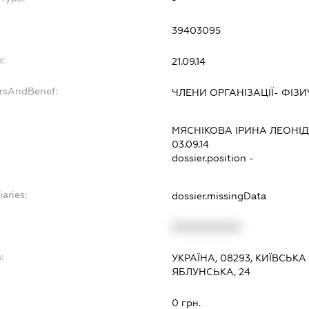
39403095
e:
21.09.14
ersAndBenef:
ЧЛЕНИ ОРГАНІЗАЦІЇ- ФІЗ
МЯСНІКОВА ІРИНА ЛЕОНІ
03.09.14
dossier.position -
iaries:
dossier.missingData
XXXXXXXXXX
:
УКРАЇНА, 08293, КИЇВСЬКА
ЯБЛУНСЬКА, 24
0 грн.