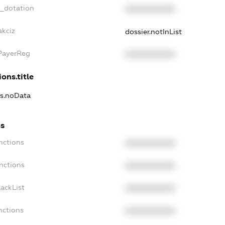
t_dotation
XXXXXXXXXX
akciz
dossier.notInList
xPayerReg
XXXXXXXXXX
ons.title
ns.noData
ns
nctions
XXXXXXXXXX
nctions
XXXXXXXXXX
ackList
XXXXXXXXXX
nctions
XXXXXXXXXX