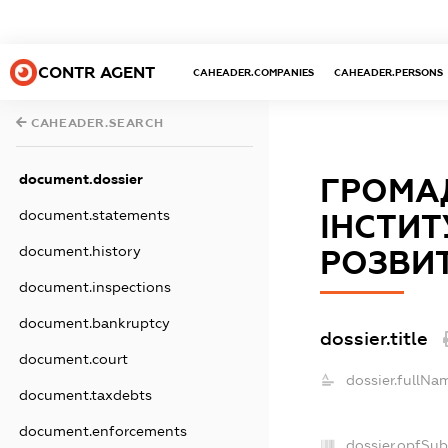
CONTR AGENT
CAHEADER.COMPANIES
CAHEADER.PERSONS
CAHEADER.SEARCH
document.dossier
ГРОМАД
document.statements
ІНСТИТ
document.history
РОЗВИ
document.inspections
document.bankruptcy
dossier.title
document.court
dossier.fullNa
document.taxdebts
document.enforcements
dossier.opfSub