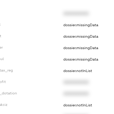
XXXXXXXXXX
t
dossier.missingData
t
dossier.missingData
er
dossier.missingData
nul
dossier.missingData
_tax_reg
dossier.notInList
ofit
XXXXXXXXXX
t_dotation
XXXXXXXXXX
akciz
dossier.notInList