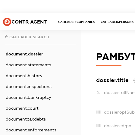
CONTR AGENT
CAHEADER.COMPANIES
CAHEADER.PERSONS
CAHEADER.SEARCH
document.dossier
РАМБУТ
document.statements
document.history
dossier.title
document.inspections
dossier.fullNa
document.bankruptcy
document.court
dossier.opfSub
document.taxdebts
dossier.edrpo:
document.enforcements