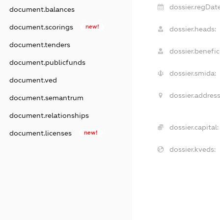
dossier.regDate
document.balances
document.scorings
new!
dossier.heads:
document.tenders
dossier.benefici
document.publicfunds
dossier.smida:
document.ved
dossier.address
document.semantrum
document.relationships
dossier.capital:
document.licenses
new!
dossier.kveds: