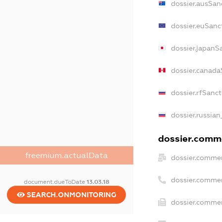
dossier.ausSan
dossier.euSanc
dossier.japanS
dossier.canada
dossier.rfSanc
dossier.russian
dossier.comme
freemium.actualData
dossier.commer
dossier.commer
document.dueToDate
13.03.18
SEARCH.ONMONITORING
dossier.commer