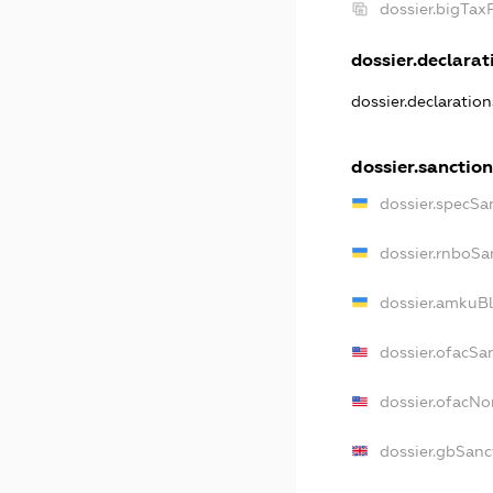
dossier.bigTax
dossier.declarati
dossier.declaratio
dossier.sanction
dossier.specSa
dossier.rnboSa
dossier.amkuBl
dossier.ofacSa
dossier.ofacN
dossier.gbSanc