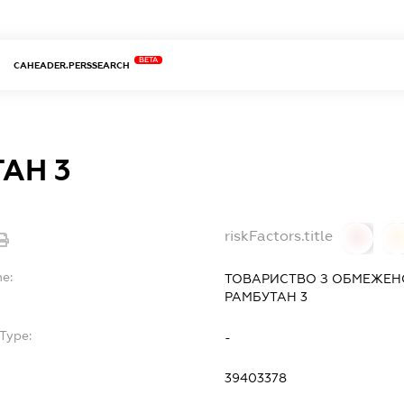
BETA
CAHEADER.PERSSEARCH
АН 3
riskFactors.title
0
0
me:
ТОВАРИСТВО З ОБМЕЖЕН
РАМБУТАН 3
Type:
-
39403378