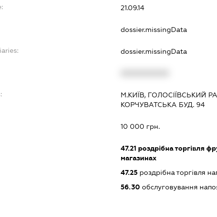
:
21.09.14
dossier.missingData
aries:
dossier.missingData
XXXXXXXXXX
:
М.КИЇВ, ГОЛОСІЇВСЬКИЙ 
КОРЧУВАТСЬКА БУД. 94
10 000 грн.
47.21
роздрібна торгівля фр
магазинах
47.25
роздрібна торгівля на
56.30
обслуговування нап