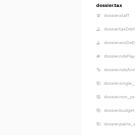
dossier.tax
dossier.staff
dossier.taxDeb
dossier.esvDeb
dossier.ndsPay
dossier.ndsAn
dossier.single
dossier.non_pr
dossier.budge
dossier.palne_