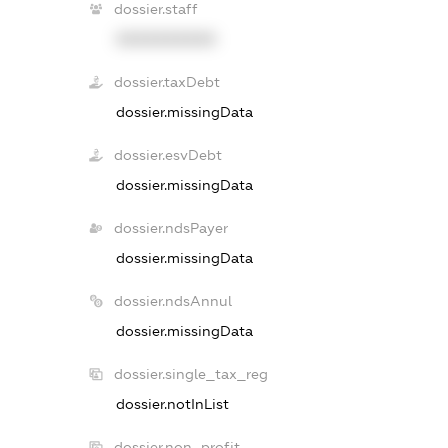
dossier.staff
XXXXXXXXXX
dossier.taxDebt
dossier.missingData
dossier.esvDebt
dossier.missingData
dossier.ndsPayer
dossier.missingData
dossier.ndsAnnul
dossier.missingData
dossier.single_tax_reg
dossier.notInList
dossier.non_profit