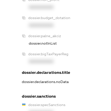
XXXXXXXXXX
dossier.budget_dotation
XXXXXXXXXX
dossier.palne_akciz
dossier.notInList
dossier.bigTaxPayerReg
XXXXXXXXXX
dossier.declarations.title
dossier.declarations.noData
dossier.sanctions
dossier.specSanctions