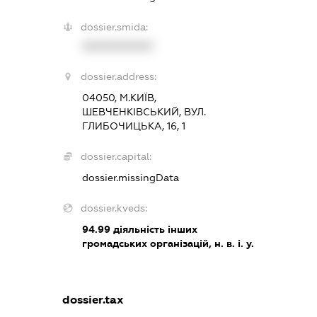
dossier.smida:
XXXXXXXXXX
dossier.address:
04050, М.КИЇВ,
ШЕВЧЕНКІВСЬКИЙ, ВУЛ.
ГЛИБОЧИЦЬКА, 16, 1
dossier.capital:
dossier.missingData
dossier.kveds:
94.99
діяльність інших
громадських організацій, н. в. і. у.
dossier.tax