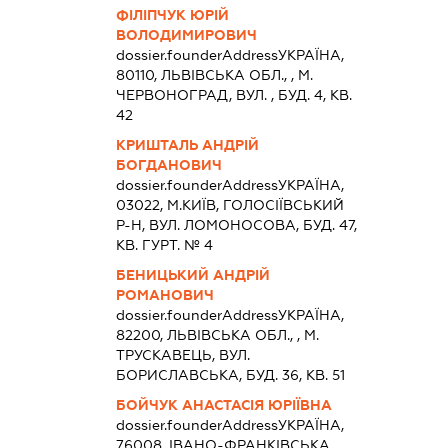
ФІЛІПЧУК ЮРІЙ
ВОЛОДИМИРОВИЧ
dossier.founderAddress
УКРАЇНА,
80110, ЛЬВIВСЬКА ОБЛ., , М.
ЧЕРВОНОГРАД, ВУЛ. , БУД. 4, КВ.
42
КРИШТАЛЬ АНДРІЙ
БОГДАНОВИЧ
dossier.founderAddress
УКРАЇНА,
03022, М.КИЇВ, ГОЛОСІЇВСЬКИЙ
Р-Н, ВУЛ. ЛОМОНОСОВА, БУД. 47,
КВ. ГУРТ. № 4
БЕНИЦЬКИЙ АНДРІЙ
РОМАНОВИЧ
dossier.founderAddress
УКРАЇНА,
82200, ЛЬВIВСЬКА ОБЛ., , М.
ТРУСКАВЕЦЬ, ВУЛ.
БОРИСЛАВСЬКА, БУД. 36, КВ. 51
БОЙЧУК АНАСТАСІЯ ЮРІЇВНА
dossier.founderAddress
УКРАЇНА,
76008, IВАНО-ФРАНКIВСЬКА