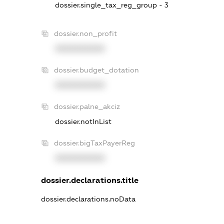
dossier.single_tax_reg_group - 3
dossier.non_profit
XXXXXXXXXX
dossier.budget_dotation
XXXXXXXXXX
dossier.palne_akciz
dossier.notInList
dossier.bigTaxPayerReg
XXXXXXXXXX
dossier.declarations.title
dossier.declarations.noData