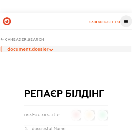
CAHEADER.GETTEST
CAHEADER.SEARCH
document.dossier
РЕПАЄР БІЛДІНГ
riskFactors.title
0
0
0
dossier.fullName: