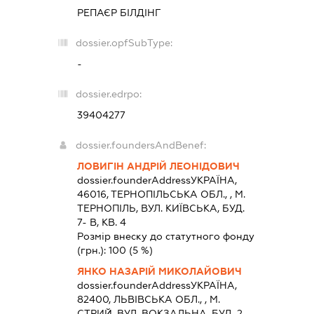
РЕПАЄР БІЛДІНГ
dossier.opfSubType:
-
dossier.edrpo:
39404277
dossier.foundersAndBenef:
ЛОВИГІН АНДРІЙ ЛЕОНІДОВИЧ
dossier.founderAddress
УКРАЇНА,
46016, ТЕРНОПIЛЬСЬКА ОБЛ., , М.
ТЕРНОПІЛЬ, ВУЛ. КИЇВСЬКА, БУД.
7- В, КВ. 4
Розмір внеску до статутного фонду
(грн.):
100
(5 %)
ЯНКО НАЗАРІЙ МИКОЛАЙОВИЧ
dossier.founderAddress
УКРАЇНА,
82400, ЛЬВIВСЬКА ОБЛ., , М.
СТРИЙ, ВУЛ. ВОКЗАЛЬНА, БУД. 2,