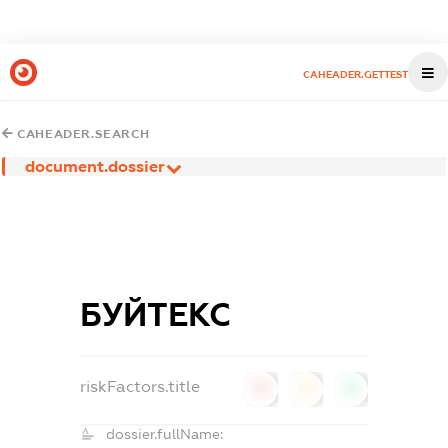
CAHEADER.GETTEST
CAHEADER.SEARCH
document.dossier
БУЙТЕКС
riskFactors.title
0
0
0
dossier.fullName: