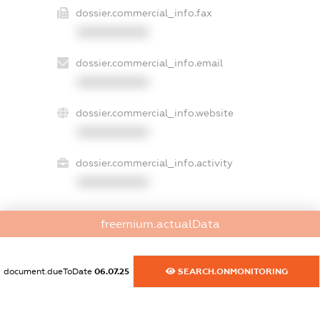
dossier.commercial_info.fax
XXXXXXXXXX
dossier.commercial_info.email
XXXXXXXXXX
dossier.commercial_info.website
XXXXXXXXXX
dossier.commercial_info.activity
XXXXXXXXXX
freemium.actualData
freemium.exampleText_1
freemium.exampleText_2
freemium.anonymousPerSearch2
document.dueToDate
06.07.25
SEARCH.ONMONITORING
FREEMIUM.DETAILS
FREEMIUM.REGISTER