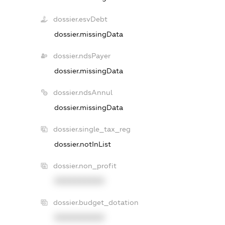
dossier.esvDebt
dossier.missingData
dossier.ndsPayer
dossier.missingData
dossier.ndsAnnul
dossier.missingData
dossier.single_tax_reg
dossier.notInList
dossier.non_profit
XXXXXXXXXX
dossier.budget_dotation
XXXXXXXXXX