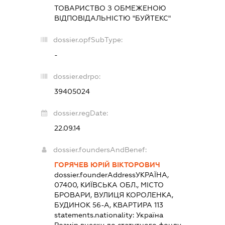
ТОВАРИСТВО З ОБМЕЖЕНОЮ
ВІДПОВІДАЛЬНІСТЮ "БУЙТЕКС"
dossier.opfSubType:
-
dossier.edrpo:
39405024
dossier.regDate:
22.09.14
dossier.foundersAndBenef:
ГОРЯЧЕВ ЮРІЙ ВІКТОРОВИЧ
dossier.founderAddress
УКРАЇНА,
07400, КИЇВСЬКА ОБЛ., МІСТО
БРОВАРИ, ВУЛИЦЯ КОРОЛЕНКА,
БУДИНОК 56-А, КВАРТИРА 113
statements.nationality:
Україна
Розмір внеску до статутного фонду