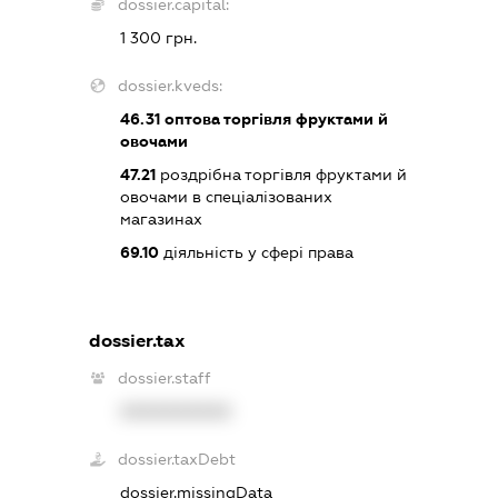
dossier.capital:
1 300 грн.
dossier.kveds:
46.31
оптова торгівля фруктами й
овочами
47.21
роздрібна торгівля фруктами й
овочами в спеціалізованих
магазинах
69.10
діяльність у сфері права
dossier.tax
dossier.staff
XXXXXXXXXX
dossier.taxDebt
dossier.missingData