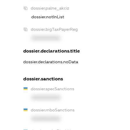
dossier.palne_akciz
dossier.notInList
dossier.bigTaxPayerReg
XXXXXXXXXX
dossier.declarations.title
dossier.declarations.noData
dossier.sanctions
dossier.specSanctions
XXXXXXXXXX
dossier.rnboSanctions
XXXXXXXXXX