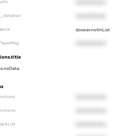
ofit
XXXXXXXXXX
t_dotation
XXXXXXXXXX
akciz
dossier.notInList
xPayerReg
XXXXXXXXXX
ions.title
ns.noData
ns
nctions
XXXXXXXXXX
anctions
XXXXXXXXXX
lackList
XXXXXXXXXX