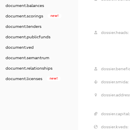
document.balances
document.scorings
new!
document.tenders
dossier.heads:
document.publicfunds
document.ved
document.semantrum
document.relationships
dossier.benefic
document.licenses
new!
dossier.smida:
dossier.addres
dossier.capital:
dossier.kveds: