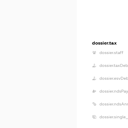
dossier.tax
dossier.staff
dossier.taxDeb
dossier.esvDe
dossier.ndsPay
dossier.ndsAn
dossier.single