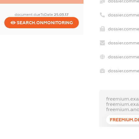
dossier.comme
document.dueToDate
25.03.17
dossier.comme
SEARCH.ONMONITORING
dossier.commer
dossier.commer
dossier.commer
dossier.commer
freemium.exa
freemium.ex
freemium.an
FREEMIUM.D