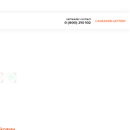
caHeader.contact
CAHEADER.GETTEST
0 (800) 210 102
0
АЙОВИЧ