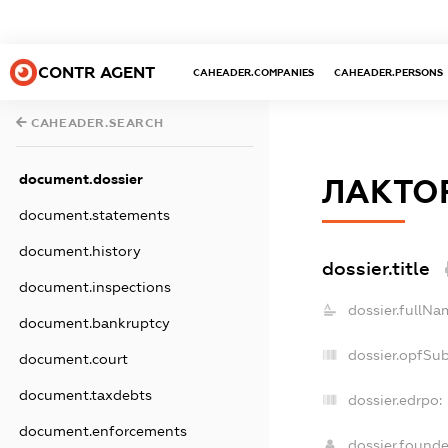
CONTR AGENT
CAHEADER.COMPANIES
CAHEADER.PERSONS
CAHEADER.SEARCH
document.dossier
ЛАКТО
document.statements
document.history
dossier.title
document.inspections
dossier.fullNa
document.bankruptcy
dossier.opfSu
document.court
document.taxdebts
dossier.edrpo:
document.enforcements
dossier.found