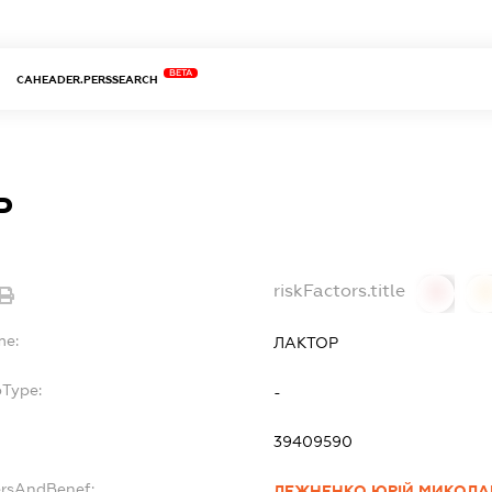
BETA
CAHEADER.PERSSEARCH
Р
riskFactors.title
0
0
me:
ЛАКТОР
bType:
-
39409590
ersAndBenef:
ЛЕЖНЕНКО ЮРІЙ МИКОЛ