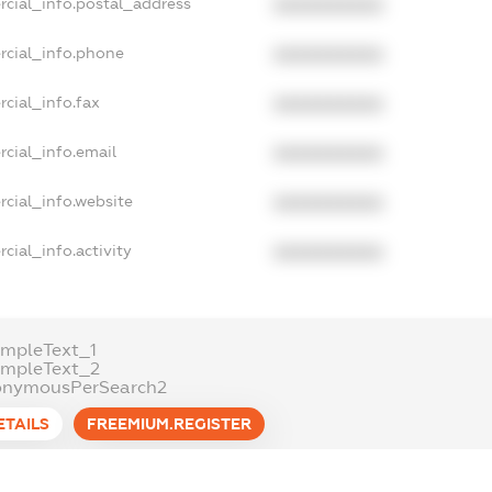
rcial_info.postal_address
XXXXXXXXXX
rcial_info.phone
XXXXXXXXXX
cial_info.fax
XXXXXXXXXX
cial_info.email
XXXXXXXXXX
cial_info.website
XXXXXXXXXX
cial_info.activity
XXXXXXXXXX
mpleText_1
ampleText_2
onymousPerSearch2
ETAILS
FREEMIUM.REGISTER