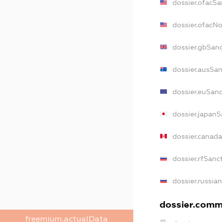
dossier.ofacSa
dossier.ofacN
dossier.gbSan
dossier.ausSan
dossier.euSanc
dossier.japanS
dossier.canad
dossier.rfSanc
dossier.russia
dossier.comme
freemium.actualData