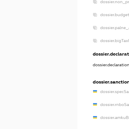
dossier.non_pr
dossier.budge
dossier.palne_
dossier.bigTa
dossier.declarat
dossier.declaratio
dossier.sanctio
dossier.specSa
dossier.rnboS
dossier.amkuB