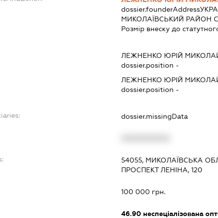
dossier.founderAddress
УКРА
МИКОЛАЇВСЬКИЙ РАЙОН С. 
Розмір внеску до статутног
ЛЕЖНЕНКО ЮРІЙ МИКОЛ
dossier.position -
ЛЕЖНЕНКО ЮРІЙ МИКОЛ
dossier.position -
iaries:
dossier.missingData
XXXXXXXXXX
s:
54055, МИКОЛАЇВСЬКА ОБЛ
ПРОСПЕКТ ЛЕНІНА, 120
100 000 грн.
46.90
неспеціалізована опт