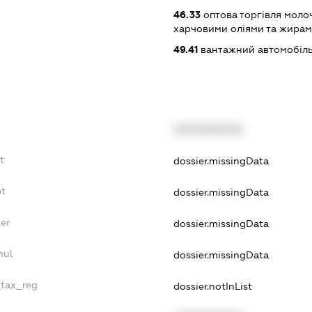
46.33
оптова торгівля моло
харчовими оліями та жира
49.41
вантажний автомобіль
XXXXXXXXXX
t
dossier.missingData
bt
dossier.missingData
er
dossier.missingData
nul
dossier.missingData
_tax_reg
dossier.notInList