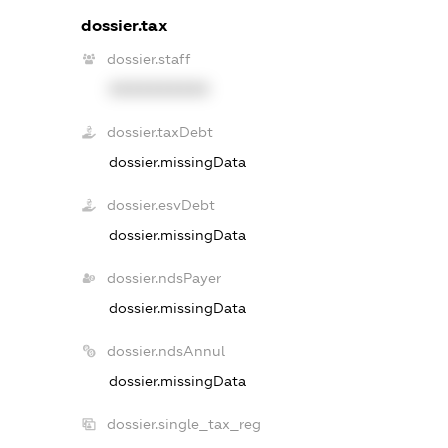
dossier.tax
dossier.staff
XXXXXXXXXX
dossier.taxDebt
dossier.missingData
dossier.esvDebt
dossier.missingData
dossier.ndsPayer
dossier.missingData
dossier.ndsAnnul
dossier.missingData
dossier.single_tax_reg