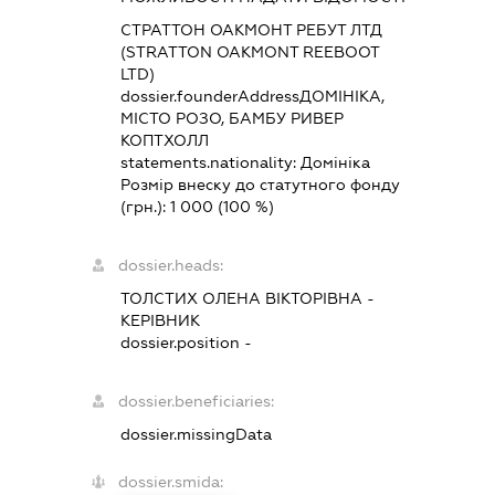
СТРАТТОН ОАКМОНТ РЕБУТ ЛТД
(STRATTON OAKMONT REEBOOT
LTD)
dossier.founderAddress
ДОМІНІКА,
МІСТО РОЗО, БАМБУ РИВЕР
КОПТХОЛЛ
statements.nationality:
Домініка
Розмір внеску до статутного фонду
(грн.):
1 000
(100 %)
dossier.heads:
ТОЛСТИХ ОЛЕНА ВІКТОРІВНА
-
КЕРІВНИК
dossier.position -
dossier.beneficiaries:
dossier.missingData
dossier.smida: