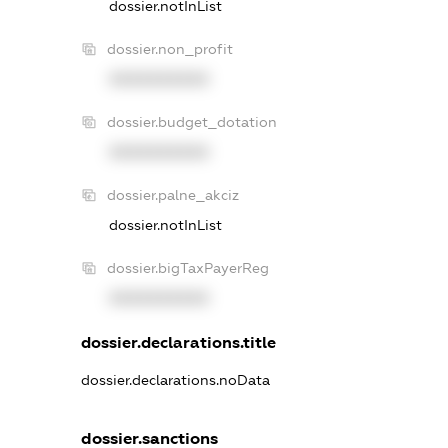
dossier.notInList
dossier.non_profit
XXXXXXXXXX
dossier.budget_dotation
XXXXXXXXXX
dossier.palne_akciz
dossier.notInList
dossier.bigTaxPayerReg
XXXXXXXXXX
dossier.declarations.title
dossier.declarations.noData
dossier.sanctions