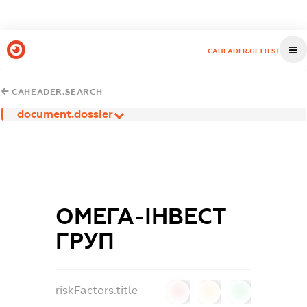
CAHEADER.GETTEST
CAHEADER.SEARCH
document.dossier
ОМЕГА-ІНВЕСТ
ГРУП
riskFactors.title
0
0
0