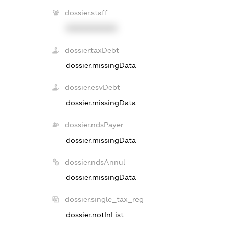
dossier.staff
XXXXXXXXXX
dossier.taxDebt
dossier.missingData
dossier.esvDebt
dossier.missingData
dossier.ndsPayer
dossier.missingData
dossier.ndsAnnul
dossier.missingData
dossier.single_tax_reg
dossier.notInList