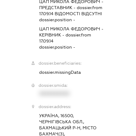
ЦАП МИКОЛА ФЕДОРОВИЧ
-
ПРЕДСТАВНИК
- dossier.from
17.09.14
ВІДОМОСТІ ВІДСУТНІ
dossier.position -
ЦАП МИКОЛА ФЕДОРОВИЧ
-
КЕРІВНИК
- dossier.from
17.09.14
dossier.position -
dossier.beneficiaries:
dossier.missingData
dossier.smida:
XXXXXXXXXX
dossier.address:
УКРАЇНА, 16500,
ЧЕРНІГІВСЬКА ОБЛ.,
БАХМАЦЬКИЙ Р-Н, МІСТО
БАХМАЧ(З),