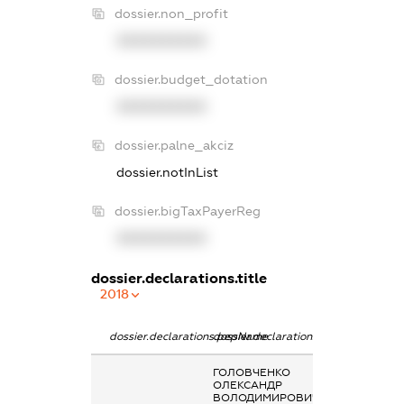
dossier.non_profit
XXXXXXXXXX
dossier.budget_dotation
XXXXXXXXXX
dossier.palne_akciz
dossier.notInList
dossier.bigTaxPayerReg
XXXXXXXXXX
dossier.declarations.title
2018
dossier.declarations.pepName
dossier.declarations.personName
dossier.declarat
ГОЛОВЧЕНКО
Гонорари та інш
ОЛЕКСАНДР
виплати згідно з
ВОЛОДИМИРОВИЧ
цивільно-