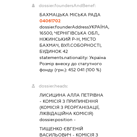
dossier.foundersAndBenef:
БАХМАЦЬКА МІСЬКА РАДА
04061702
dossier.founderAddress
УКРАЇНА,
16500, ЧЕРНІГІВСЬКА ОБЛ.,
НІЖИНСЬКИЙ Р-Н, МІСТО
БАХМАЧ, ВУЛ.СОБОРНОСТІ,
БУДИНОК 42
statements.nationality:
Україна
Розмір внеску до статутного
фонду (грн.):
452 041
(100 %)
dossier.heads:
ЛИСИЦИНА АЛЛА ПЕТРІВНА
-
КОМІСІЯ З ПРИПИНЕННЯ
(КОМІСІЯ З РЕОРГАНІЗАЦІЇ,
ЛІКВІДАЦІЙНА КОМІСІЯ)
dossier.position -
ТИЩЕНКО ЄВГЕНІЙ
ВАСИЛЬОВИЧ
-
КОМІСІЯ З