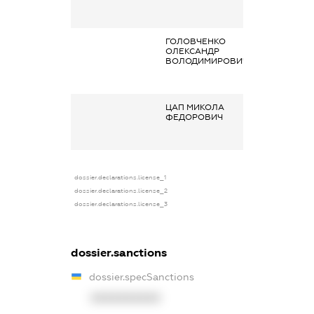
правовим
правочинами
ГОЛОВЧЕНКО
Гонорари та інш
ОЛЕКСАНДР
виплати згідно з
ВОЛОДИМИРОВИЧ
цивільно-
правовим
правочинами
ЦАП МИКОЛА
Заробітна плата
ФЕДОРОВИЧ
отримана за
основним місце
роботи
dossier.declarations.license_1
dossier.declarations.license_2
dossier.declarations.license_3
dossier.sanctions
dossier.specSanctions
XXXXXXXXXX