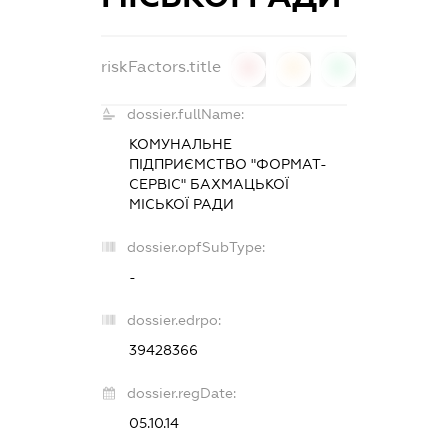
riskFactors.title
0
0
0
dossier.fullName:
КОМУНАЛЬНЕ
ПІДПРИЄМСТВО "ФОРМАТ-
СЕРВІС" БАХМАЦЬКОЇ
МІСЬКОЇ РАДИ
dossier.opfSubType:
-
dossier.edrpo:
39428366
dossier.regDate:
05.10.14