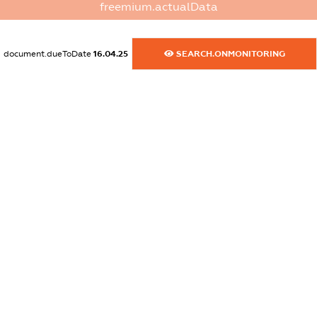
freemium.actualData
dossier.commercial_info.phone
XXXXXXXXXX
document.dueToDate
16.04.25
SEARCH.ONMONITORING
dossier.commercial_info.fax
XXXXXXXXXX
dossier.commercial_info.email
XXXXXXXXXX
dossier.commercial_info.website
XXXXXXXXXX
dossier.commercial_info.activity
XXXXXXXXXX
freemium.exampleText_1