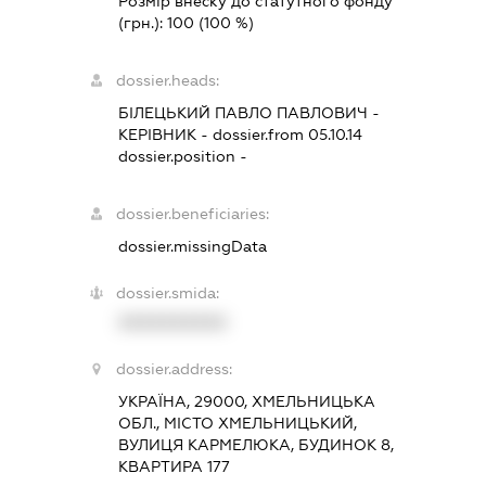
Розмір внеску до статутного фонду
(грн.):
100
(100 %)
dossier.heads:
БІЛЕЦЬКИЙ ПАВЛО ПАВЛОВИЧ
-
КЕРІВНИК
- dossier.from 05.10.14
dossier.position -
dossier.beneficiaries:
dossier.missingData
dossier.smida:
XXXXXXXXXX
dossier.address:
УКРАЇНА, 29000, ХМЕЛЬНИЦЬКА
ОБЛ., МІСТО ХМЕЛЬНИЦЬКИЙ,
ВУЛИЦЯ КАРМЕЛЮКА, БУДИНОК 8,
КВАРТИРА 177