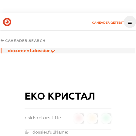
CAHEADER.GETTEST
CAHEADER.SEARCH
document.dossier
ЕКО КРИСТАЛ
riskFactors.title
0
0
0
dossier.fullName: