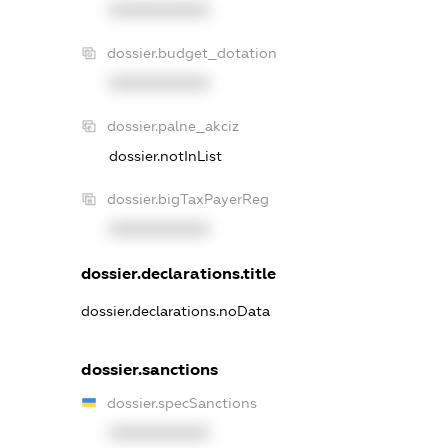
XXXXXXXXXX
dossier.budget_dotation
XXXXXXXXXX
dossier.palne_akciz
dossier.notInList
dossier.bigTaxPayerReg
XXXXXXXXXX
dossier.declarations.title
dossier.declarations.noData
dossier.sanctions
dossier.specSanctions
XXXXXXXXXX