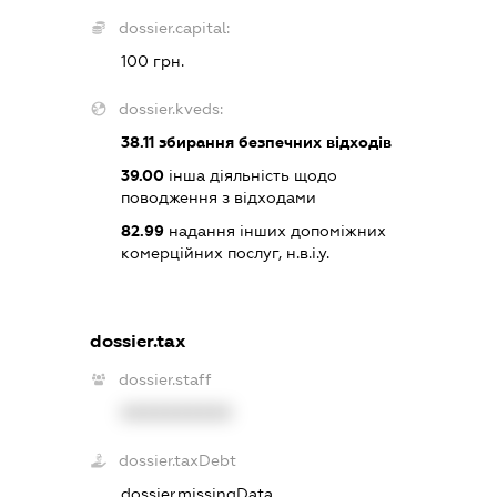
dossier.capital:
100 грн.
dossier.kveds:
38.11
збирання безпечних відходів
39.00
інша діяльність щодо
поводження з відходами
82.99
надання інших допоміжних
комерційних послуг, н.в.і.у.
dossier.tax
dossier.staff
XXXXXXXXXX
dossier.taxDebt
dossier.missingData