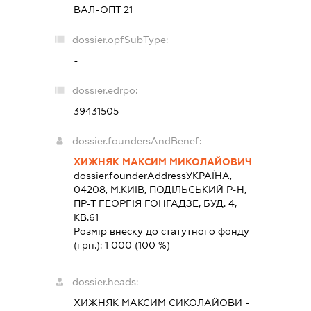
ВАЛ-ОПТ 21
dossier.opfSubType:
-
dossier.edrpo:
39431505
dossier.foundersAndBenef:
ХИЖНЯК МАКСИМ МИКОЛАЙОВИЧ
dossier.founderAddress
УКРАЇНА,
04208, М.КИЇВ, ПОДІЛЬСЬКИЙ Р-Н,
ПР-Т ГЕОРГІЯ ГОНГАДЗЕ, БУД. 4,
КВ.61
Розмір внеску до статутного фонду
(грн.):
1 000
(100 %)
dossier.heads:
ХИЖНЯК МАКСИМ СИКОЛАЙОВИ
-