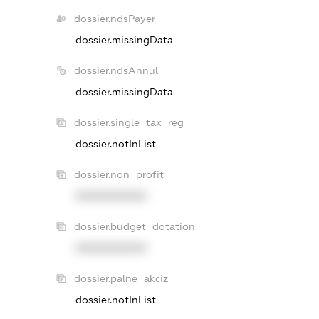
dossier.ndsPayer
dossier.missingData
dossier.ndsAnnul
dossier.missingData
dossier.single_tax_reg
dossier.notInList
dossier.non_profit
XXXXXXXXXX
dossier.budget_dotation
XXXXXXXXXX
dossier.palne_akciz
dossier.notInList