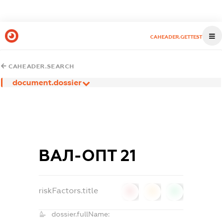
CAHEADER.GETTEST
CAHEADER.SEARCH
document.dossier
ВАЛ-ОПТ 21
riskFactors.title
0
0
0
dossier.fullName: