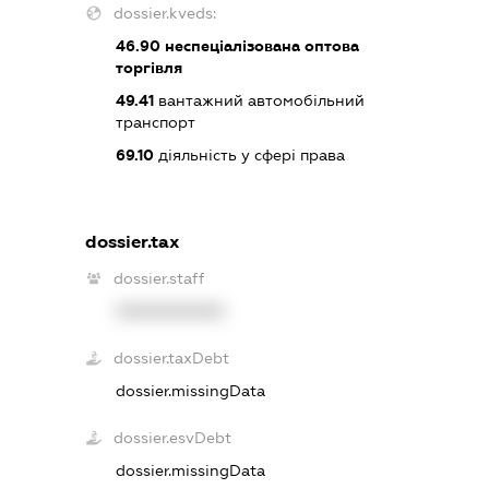
dossier.kveds:
46.90
неспеціалізована оптова
торгівля
49.41
вантажний автомобільний
транспорт
69.10
діяльність у сфері права
dossier.tax
dossier.staff
XXXXXXXXXX
dossier.taxDebt
dossier.missingData
dossier.esvDebt
dossier.missingData