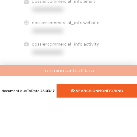
dossier.commercial_info.email
XXXXXXXXXX
dossier.commercial_info.website
XXXXXXXXXX
dossier.commercial_info.activity
XXXXXXXXXX
freemium.actualData
freemium.exampleText_1
freemium.exampleText_2
freemium.anonymousPerSearch2
document.dueToDate
25.03.17
SEARCH.ONMONITORING
FREEMIUM.DETAILS
FREEMIUM.REGISTER