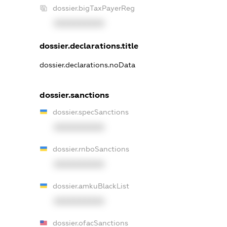
dossier.bigTaxPayerReg
XXXXXXXXXX
dossier.declarations.title
dossier.declarations.noData
dossier.sanctions
dossier.specSanctions
XXXXXXXXXX
dossier.rnboSanctions
XXXXXXXXXX
dossier.amkuBlackList
XXXXXXXXXX
dossier.ofacSanctions