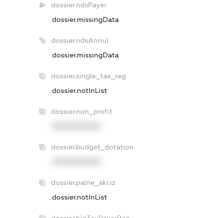
dossier.ndsPayer
dossier.missingData
dossier.ndsAnnul
dossier.missingData
dossier.single_tax_reg
dossier.notInList
dossier.non_profit
XXXXXXXXXX
dossier.budget_dotation
XXXXXXXXXX
dossier.palne_akciz
dossier.notInList
dossier.bigTaxPayerReg