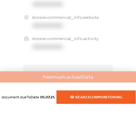
XXXXXXXXXX
dossier.commercial_info.website
XXXXXXXXXX
dossier.commercial_info.activity
XXXXXXXXXX
freemium.exampleText_1
freemium.actualData
freemium.exampleText_2
freemium.anonymousPerSearch2
FREEMIUM.DETAILS
document.dueToDate
05.07.25
SEARCH.ONMONITORING
FREEMIUM.REGISTER