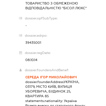
ТОВАРИСТВО З ОБМЕЖЕНОЮ
ВІДПОВІДАЛЬНІСТЮ "БІСОЛ ЛЮКС"
dossier.opfSubType:
-
dossier.edrpo:
39435001
dossier.regDate:
08.10.14
dossier.foundersAndBenef:
СЕРЕДА ІГОР МИКОЛАЙОВИЧ
dossier.founderAddress
УКРАЇНА,
03179, МІСТО КИЇВ, ВУЛИЦЯ
УБОРЕВИЧА, БУДИНОК 25,
КВАРТИРА 85
statements.nationality:
Україна
Розмір внеску до статутного фонду