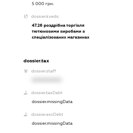
5 000 грн.
dossier.kveds:
47.26
роздрібна торгівля
тютюновими виробами в
спеціалізованих магазинах
dossier.tax
dossier.staff
XXXXXXXXXX
dossier.taxDebt
dossier.missingData
dossier.esvDebt
dossier.missingData