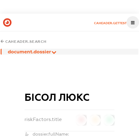
CAHEADER.GETTEST
CAHEADER.SEARCH
document.dossier
БІСОЛ ЛЮКС
riskFactors.title
0
0
0
dossier.fullName: