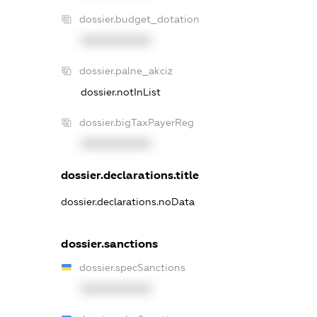
dossier.budget_dotation
XXXXXXXXXX
dossier.palne_akciz
dossier.notInList
dossier.bigTaxPayerReg
XXXXXXXXXX
dossier.declarations.title
dossier.declarations.noData
dossier.sanctions
dossier.specSanctions
XXXXXXXXXX