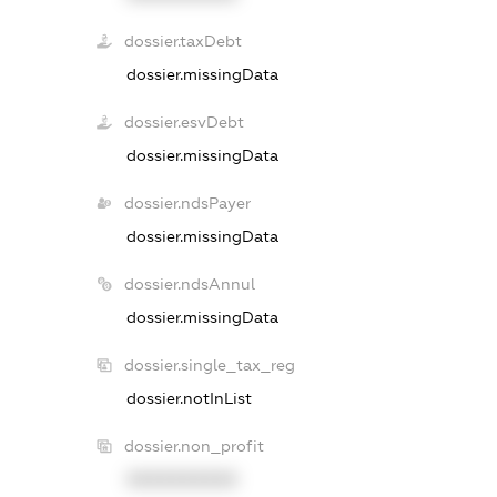
dossier.taxDebt
dossier.missingData
dossier.esvDebt
dossier.missingData
dossier.ndsPayer
dossier.missingData
dossier.ndsAnnul
dossier.missingData
dossier.single_tax_reg
dossier.notInList
dossier.non_profit
XXXXXXXXXX