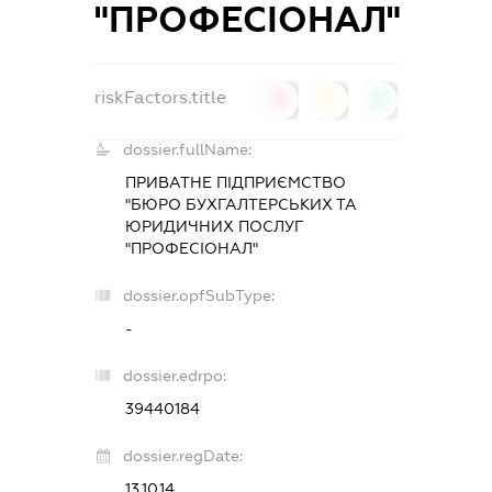
"ПРОФЕСІОНАЛ"
riskFactors.title
0
0
0
dossier.fullName:
ПРИВАТНЕ ПІДПРИЄМСТВО
"БЮРО БУХГАЛТЕРСЬКИХ ТА
ЮРИДИЧНИХ ПОСЛУГ
"ПРОФЕСІОНАЛ"
dossier.opfSubType:
-
dossier.edrpo:
39440184
dossier.regDate:
13.10.14