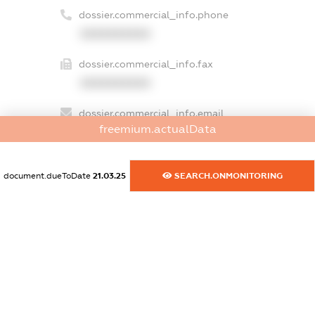
dossier.commercial_info.phone
XXXXXXXXXX
dossier.commercial_info.fax
XXXXXXXXXX
dossier.commercial_info.email
freemium.actualData
XXXXXXXXXX
dossier.commercial_info.website
document.dueToDate
21.03.25
SEARCH.ONMONITORING
XXXXXXXXXX
dossier.commercial_info.activity
XXXXXXXXXX
freemium.exampleText_1
freemium.exampleText_2