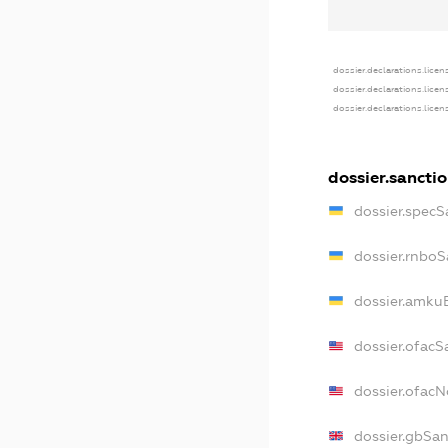
dossier.declarations.licen
dossier.declarations.lice
dossier.declarations.lice
dossier.sancti
dossier.specS
dossier.rnboS
dossier.amkuB
dossier.ofacS
dossier.ofac
dossier.gbSan