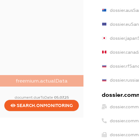
dossier.ausSa
dossier.euSan
dossier.japan
dossier.cana
dossier.rfSan
dossier.russi
freemium.actualData
dossier.comm
document.dueToDate
05.07.25
SEARCH.ONMONITORING
dossier.comme
dossier.comm
dossier.comme