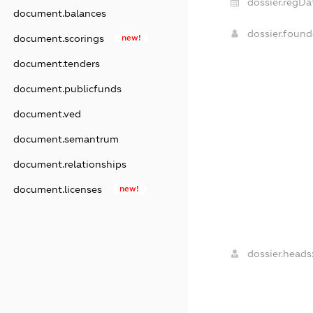
dossier.regDa
document.balances
dossier.foun
document.scorings
new!
document.tenders
document.publicfunds
document.ved
document.semantrum
document.relationships
document.licenses
new!
dossier.heads