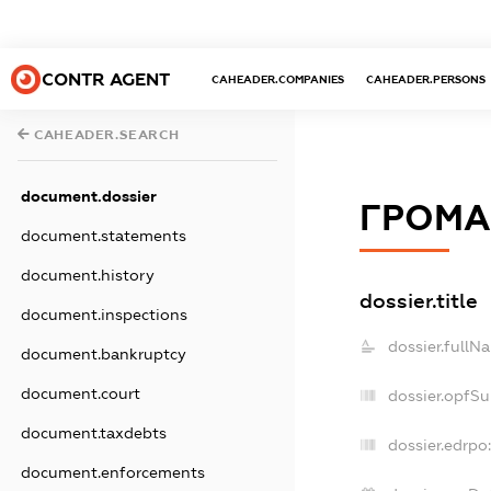
CONTR AGENT
CAHEADER.COMPANIES
CAHEADER.PERSONS
CAHEADER.SEARCH
document.dossier
ГРОМА
document.statements
document.history
dossier.title
document.inspections
dossier.fullN
document.bankruptcy
document.court
dossier.opfS
document.taxdebts
dossier.edrpo
document.enforcements