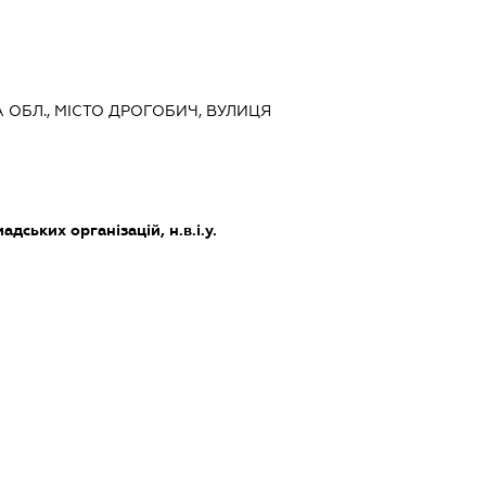
КА ОБЛ., МІСТО ДРОГОБИЧ, ВУЛИЦЯ
дських організацій, н.в.і.у.