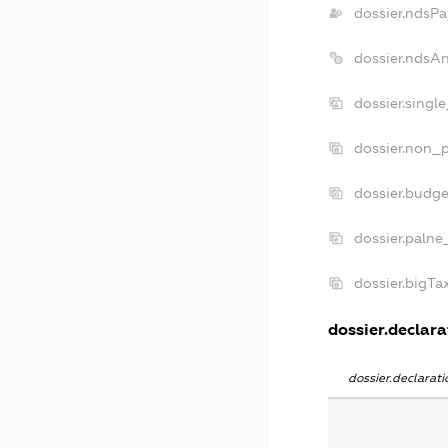
dossier.ndsPa
dossier.ndsA
dossier.singl
dossier.non_p
dossier.budg
dossier.palne
dossier.bigT
dossier.declara
dossier.declara