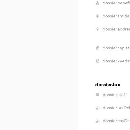
dossier.benefi
dossier.smida
dossier.addres
dossier.capital
dossier.kveds
dossier.tax
dossier.staff
dossier.taxDe
dossier.esvDe