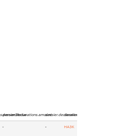
ns.personStatus
dossier.declarations.amount
dossier.declarations.currency
dossier.declarations.source
-
-
НАЗК