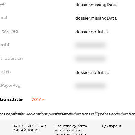
yer
dossier.missingData
nnul
dossier.missingData
e_tax_reg
dossier.notInList
rofit
XXXXXXXXXX
et_dotation
XXXXXXXXXX
_akciz
dossier.notInList
axPayerReg
XXXXXXXXXX
tions.title
2017
tions.pepName
dossier.declarations.personName
dossier.declarations.relType
dossier.declaratio
ПАШКО ЯРОСЛАВ
Членство суб’єкта
Декларант
МИХАЙЛОВИЧ
декларування в
організаціях та їх