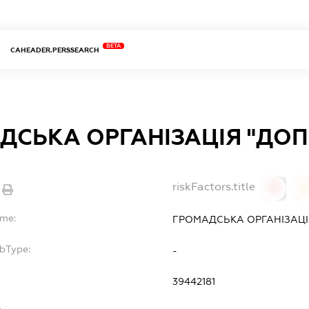
BETA
CAHEADER.PERSSEARCH
ДСЬКА ОРГАНІЗАЦІЯ "ДО
riskFactors.title
0
ame:
ГРОМАДСЬКА ОРГАНІЗАЦІ
ubType:
-
:
39442181