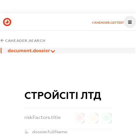
CAHEADER.GETTEST
CAHEADER.SEARCH
document.dossier
СТРОЙСІТІ ЛТД
riskFactors.title
0
0
0
dossier.fullName: