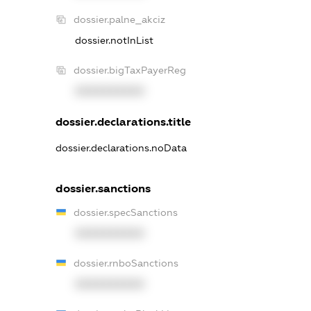
dossier.palne_akciz
dossier.notInList
dossier.bigTaxPayerReg
XXXXXXXXXX
dossier.declarations.title
dossier.declarations.noData
dossier.sanctions
dossier.specSanctions
XXXXXXXXXX
dossier.rnboSanctions
XXXXXXXXXX