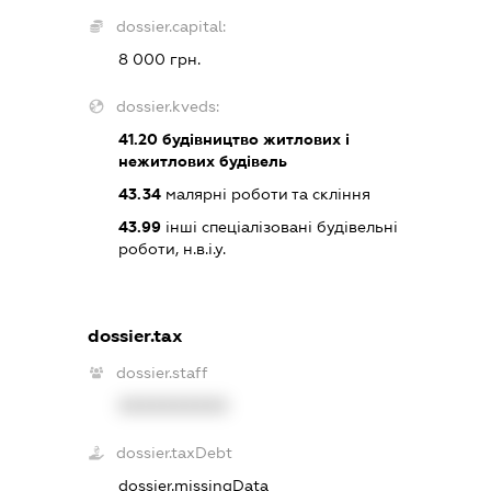
dossier.capital:
8 000 грн.
dossier.kveds:
41.20
будівництво житлових і
нежитлових будівель
43.34
малярні роботи та скління
43.99
інші спеціалізовані будівельні
роботи, н.в.і.у.
dossier.tax
dossier.staff
XXXXXXXXXX
dossier.taxDebt
dossier.missingData