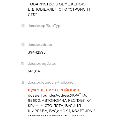
ТОВАРИСТВО З ОБМЕЖЕНОЮ
ВІДПОВІДАЛЬНІСТЮ "СТРОЙСІТІ
ЛТД"
dossier.opfSubType:
-
dossier.edrpo:
39442595
dossier.regDate:
14.10.14
dossier.foundersAndBenef:
ЩУКО ДЕНИС СЕРГІЙОВИЧ
dossier.founderAddress
УКРАЇНА,
98600, АВТОНОМНА РЕСПУБЛІКА
КРИМ, МІСТО ЯЛТА, ВУЛИЦЯ
ШИРЯЄВА, БУДИНОК 1, КВАРТИРА 2
statements.nationality:
Україна