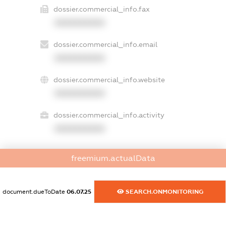
dossier.commercial_info.fax
XXXXXXXXXX
dossier.commercial_info.email
XXXXXXXXXX
dossier.commercial_info.website
XXXXXXXXXX
dossier.commercial_info.activity
XXXXXXXXXX
freemium.actualData
freemium.exampleText_1
freemium.exampleText_2
freemium.anonymousPerSearch2
document.dueToDate
06.07.25
SEARCH.ONMONITORING
FREEMIUM.DETAILS
FREEMIUM.REGISTER