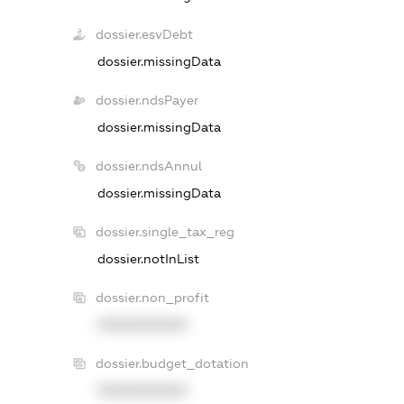
dossier.esvDebt
dossier.missingData
dossier.ndsPayer
dossier.missingData
dossier.ndsAnnul
dossier.missingData
dossier.single_tax_reg
dossier.notInList
dossier.non_profit
XXXXXXXXXX
dossier.budget_dotation
XXXXXXXXXX