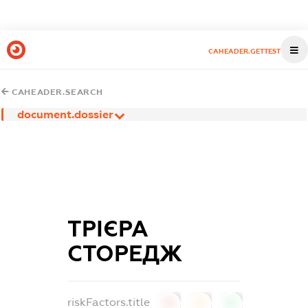
CAHEADER.GETTEST
CAHEADER.SEARCH
document.dossier
ТРІЄРА
СТОРЕДЖ
riskFactors.title
0
0
0