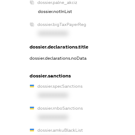
dossier.palne_akciz
dossier.notInList
dossier.bigTaxPayerReg
XXXXXXXXXX
dossier.declarations.title
dossier.declarations.noData
dossier.sanctions
dossier.specSanctions
XXXXXXXXXX
dossier.rnboSanctions
XXXXXXXXXX
dossier.amkuBlackList