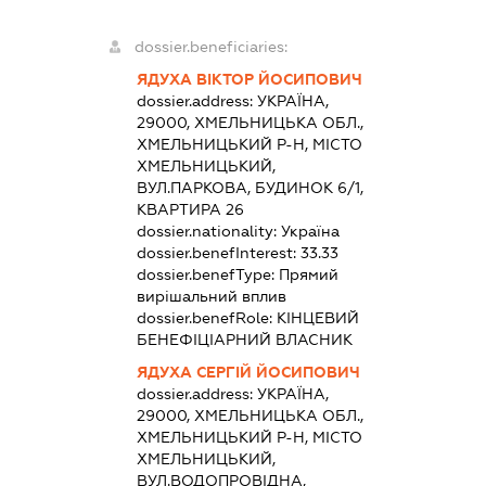
dossier.beneficiaries:
ЯДУХА ВІКТОР ЙОСИПОВИЧ
dossier.address:
УКРАЇНА,
29000, ХМЕЛЬНИЦЬКА ОБЛ.,
ХМЕЛЬНИЦЬКИЙ Р-Н, МІСТО
ХМЕЛЬНИЦЬКИЙ,
ВУЛ.ПАРКОВА, БУДИНОК 6/1,
КВАРТИРА 26
dossier.nationality:
Україна
dossier.benefInterest:
33.33
dossier.benefType:
Прямий
вирішальний вплив
dossier.benefRole:
КІНЦЕВИЙ
БЕНЕФІЦІАРНИЙ ВЛАСНИК
ЯДУХА СЕРГІЙ ЙОСИПОВИЧ
dossier.address:
УКРАЇНА,
29000, ХМЕЛЬНИЦЬКА ОБЛ.,
ХМЕЛЬНИЦЬКИЙ Р-Н, МІСТО
ХМЕЛЬНИЦЬКИЙ,
ВУЛ.ВОДОПРОВІДНА,