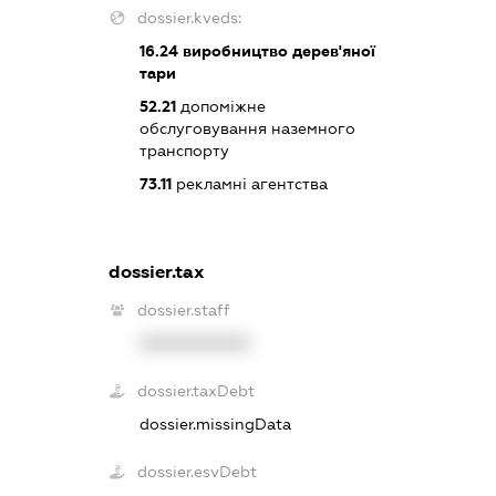
dossier.kveds:
16.24
виробництво дерев'яної
тари
52.21
допоміжне
обслуговування наземного
транспорту
73.11
рекламні агентства
dossier.tax
dossier.staff
XXXXXXXXXX
dossier.taxDebt
dossier.missingData
dossier.esvDebt