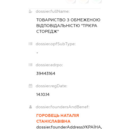
dossier.fullName:
ТОВАРИСТВО З ОБМЕЖЕНОЮ
ВІДПОВІДАЛЬНІСТЮ "ТРІЄРА
СТОРЕДЖ"
dossier.opfSubType:
-
dossier.edrpo:
39443164
dossier.regDate:
14.10.14
dossier.foundersAndBenef:
ГОРОБЕЦЬ НАТАЛІЯ
СТАНІСЛАВІВНА
dossier.founderAddress
УКРАЇНА,