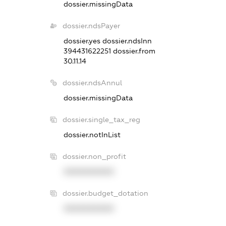
dossier.missingData
dossier.ndsPayer
dossier.yes
dossier.ndsInn
394431622251
dossier.from
30.11.14
dossier.ndsAnnul
dossier.missingData
dossier.single_tax_reg
dossier.notInList
dossier.non_profit
XXXXXXXXXX
dossier.budget_dotation
XXXXXXXXXX