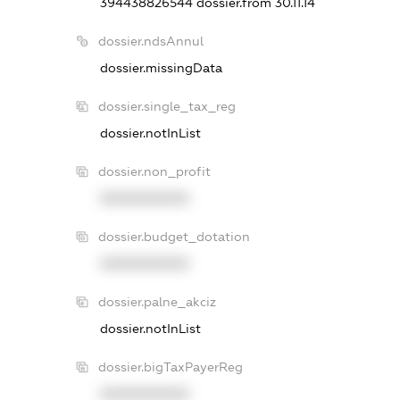
394438826544
dossier.from 30.11.14
dossier.ndsAnnul
dossier.missingData
dossier.single_tax_reg
dossier.notInList
dossier.non_profit
XXXXXXXXXX
dossier.budget_dotation
XXXXXXXXXX
dossier.palne_akciz
dossier.notInList
dossier.bigTaxPayerReg
XXXXXXXXXX