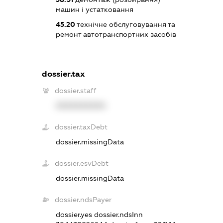
машин і устатковання
45.20
технічне обслуговування та
ремонт автотранспортних засобів
dossier.tax
dossier.staff
XXXXXXXXXX
dossier.taxDebt
dossier.missingData
dossier.esvDebt
dossier.missingData
dossier.ndsPayer
dossier.yes
dossier.ndsInn