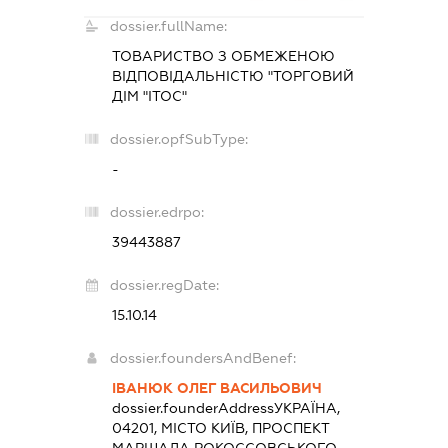
dossier.fullName:
ТОВАРИСТВО З ОБМЕЖЕНОЮ
ВІДПОВІДАЛЬНІСТЮ "ТОРГОВИЙ
ДІМ "ІТОС"
dossier.opfSubType:
-
dossier.edrpo:
39443887
dossier.regDate:
15.10.14
dossier.foundersAndBenef:
ІВАНЮК ОЛЕГ ВАСИЛЬОВИЧ
dossier.founderAddress
УКРАЇНА,
04201, МІСТО КИЇВ, ПРОСПЕКТ
МАРШАЛА РОКОССОВСЬКОГО,