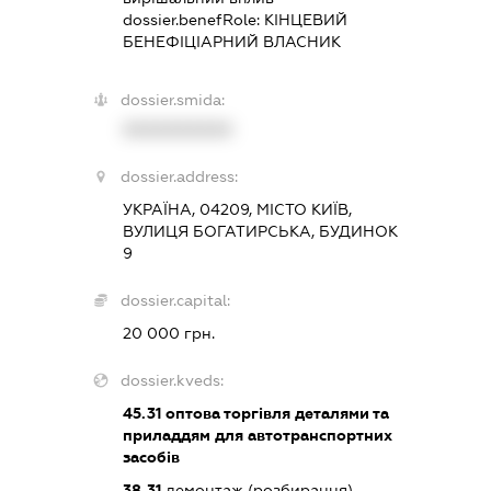
dossier.benefRole:
КІНЦЕВИЙ
БЕНЕФІЦІАРНИЙ ВЛАСНИК
dossier.smida:
XXXXXXXXXX
dossier.address:
УКРАЇНА, 04209, МІСТО КИЇВ,
ВУЛИЦЯ БОГАТИРСЬКА, БУДИНОК
9
dossier.capital:
20 000 грн.
dossier.kveds:
45.31
оптова торгівля деталями та
приладдям для автотранспортних
засобів
38.31
демонтаж (розбирання)