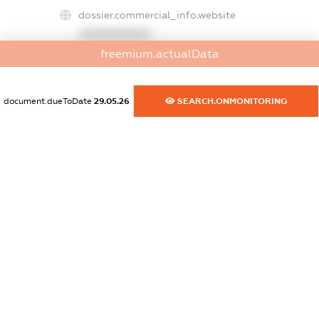
dossier.commercial_info.website
XXXXXXXXXX
freemium.actualData
dossier.commercial_info.activity
XXXXXXXXXX
document.dueToDate
29.05.26
SEARCH.ONMONITORING
freemium.exampleText_1
freemium.exampleText_2
freemium.anonymousPerSearch2
FREEMIUM.DETAILS
FREEMIUM.REGISTER