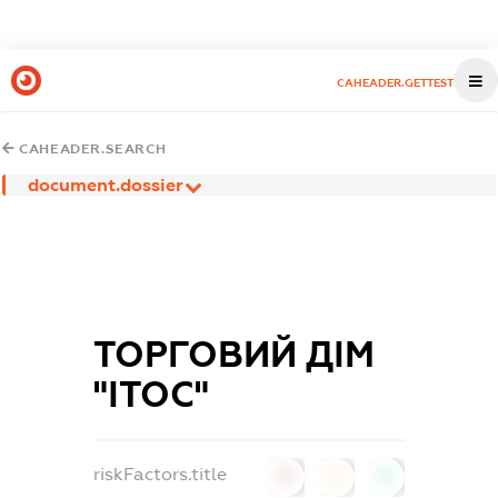
CAHEADER.GETTEST
CAHEADER.SEARCH
document.dossier
ТОРГОВИЙ ДІМ
"ІТОС"
riskFactors.title
0
0
0