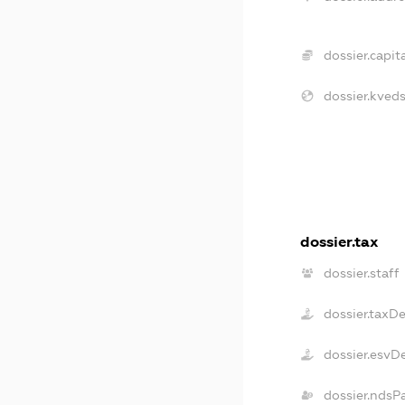
dossier.capita
dossier.kveds
dossier.tax
dossier.staff
dossier.taxD
dossier.esvD
dossier.ndsP