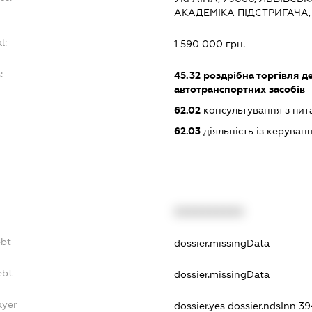
АКАДЕМІКА ПІДСТРИГАЧА, 
l:
1 590 000 грн.
:
45.32
роздрібна торгівля д
автотранспортних засобів
62.02
консультування з пит
62.03
діяльність із керува
XXXXXXXXXX
ebt
dossier.missingData
ebt
dossier.missingData
ayer
dossier.yes
dossier.ndsInn 3