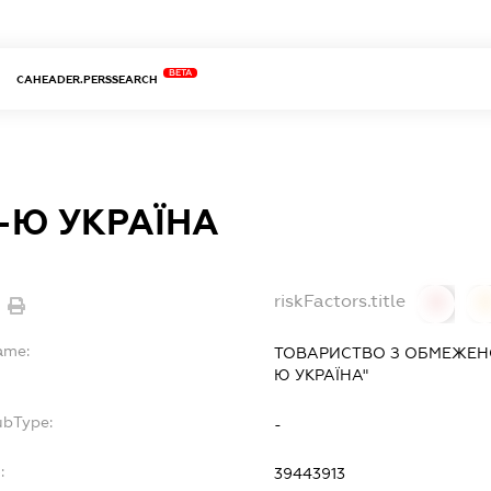
BETA
CAHEADER.PERSSEARCH
У-Ю УКРАЇНА
riskFactors.title
0
ame:
ТОВАРИСТВО З ОБМЕЖЕНО
Ю УКРАЇНА"
ubType:
-
:
39443913