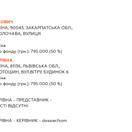
ЙОВИЧ
ЇНА, 90043, ЗАКАРПАТСЬКА ОБЛ.,
КОЛОЧАВА, ВУЛИЦЯ
4
їна
о фонду (грн.):
795 000
(50 %)
РІВНА
ЇНА, 81136, ЛЬВІВСЬКА ОБЛ.,
ОТОШИН, ВУЛ.ВІТРУ, БУДИНОК 6
їна
о фонду (грн.):
795 000
(50 %)
РІВНА
-
ПРЕДСТАВНИК
-
ТІ ВІДСУТНІ
РІВНА
-
КЕРІВНИК
- dossier.from