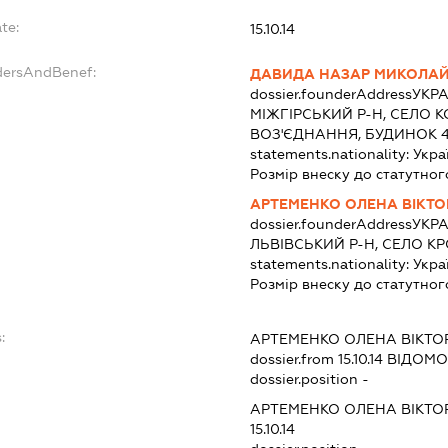
te:
15.10.14
dersAndBenef:
ДАВИДА НАЗАР МИКОЛА
dossier.founderAddress
УКРА
МІЖГІРСЬКИЙ Р-Н, СЕЛО 
ВОЗ'ЄДНАННЯ, БУДИНОК 
statements.nationality:
Укра
Розмір внеску до статутног
АРТЕМЕНКО ОЛЕНА ВІКТО
dossier.founderAddress
УКРА
ЛЬВІВСЬКИЙ Р-Н, СЕЛО КР
statements.nationality:
Укра
Розмір внеску до статутног
:
АРТЕМЕНКО ОЛЕНА ВІКТО
dossier.from 15.10.14
ВІДОМОС
dossier.position -
АРТЕМЕНКО ОЛЕНА ВІКТО
15.10.14