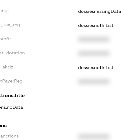
nnul
dossier.missingData
le_tax_reg
dossier.notInList
profit
XXXXXXXXXX
et_dotation
XXXXXXXXXX
e_akciz
dossier.notInList
axPayerReg
XXXXXXXXXX
tions.title
ions.noData
ons
Sanctions
XXXXXXXXXX