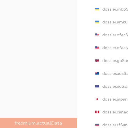
dossier.rnbo
dossier.amku
dossier.ofac
dossier.ofa
dossier.gbSa
dossier.ausS
dossier.euSa
dossier.japa
dossier.cana
freemium.actualData
dossier.rfSan