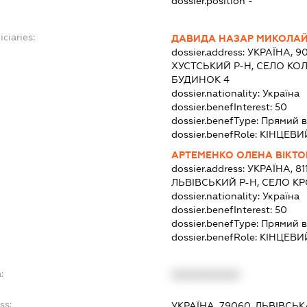
dossier.position -
ciaries:
ДАВИДА НАЗАР МИКОЛА
dossier.address:
УКРАЇНА, 9
ХУСТСЬКИЙ Р-Н, СЕЛО КО
БУДИНОК 4
dossier.nationality:
Україна
dossier.benefInterest:
50
dossier.benefType:
Прямий в
dossier.benefRole:
КІНЦЕВИ
АРТЕМЕНКО ОЛЕНА ВІКТО
dossier.address:
УКРАЇНА, 81
ЛЬВІВСЬКИЙ Р-Н, СЕЛО КР
dossier.nationality:
Україна
dossier.benefInterest:
50
dossier.benefType:
Прямий в
dossier.benefRole:
КІНЦЕВИ
:
XXXXXXXXXX
ss:
УКРАЇНА, 79060, ЛЬВІВСЬК