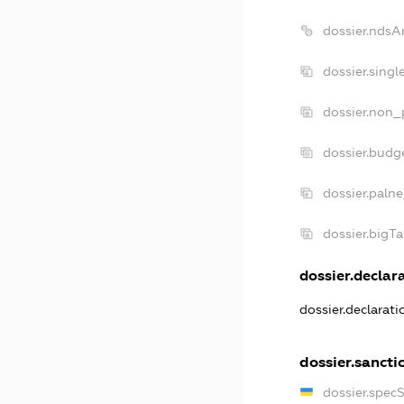
dossier.ndsA
dossier.sing
dossier.non_
dossier.budg
dossier.paln
dossier.bigT
dossier.declara
dossier.declarat
dossier.sancti
dossier.spec