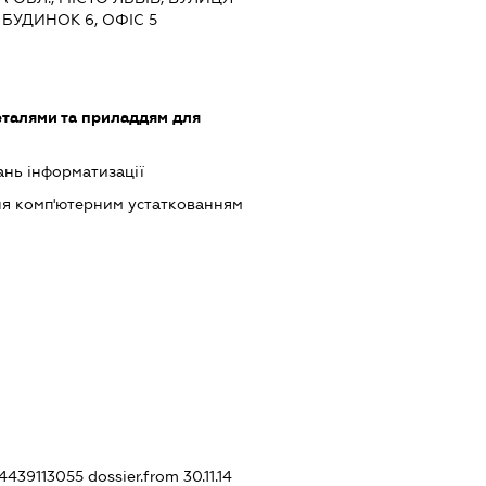
БУДИНОК 6, ОФІС 5
еталями та приладдям для
ань інформатизації
ння комп'ютерним устаткованням
94439113055
dossier.from 30.11.14