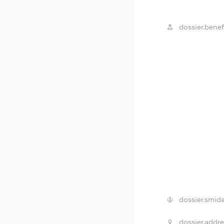
dossier.benefi
dossier.smida
dossier.addre