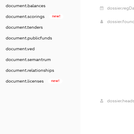
document.balances
dossier.regDa
document.scorings
new!
dossier.foun
document.tenders
document.publicfunds
document.ved
document.semantrum
document.relationships
document.licenses
new!
dossier.heads