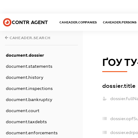
CONTR AGENT
CAHEADER.COMPANIES
CAHEADER.PERSONS
CAHEADER.SEARCH
document.dossier
ҐОУ Т
document.statements
document.history
dossier.title
document.inspections
dossier.fullN
document.bankruptcy
document.court
dossier.opfS
document.taxdebts
dossier.edrpo
document.enforcements