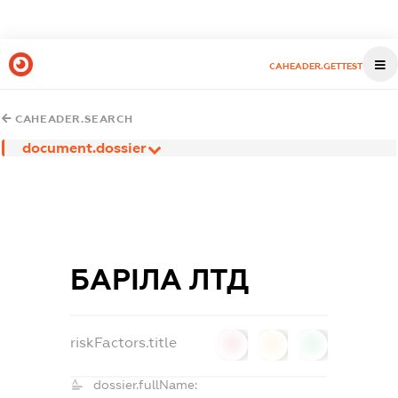
CAHEADER.GETTEST
CAHEADER.SEARCH
document.dossier
БАРІЛА ЛТД
riskFactors.title
0
0
0
dossier.fullName: