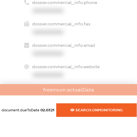
dossier.commercial_info.phone
XXXXXXXXXX
dossier.commercial_info.fax
XXXXXXXXXX
dossier.commercial_info.email
XXXXXXXXXX
dossier.commercial_info.website
XXXXXXXXXX
dossier.commercial_info.activity
freemium.actualData
XXXXXXXXXX
document.dueToDate
02.07.21
SEARCH.ONMONITORING
freemium.exampleText_1
freemium.exampleText_2
freemium.anonymousPerSearch2