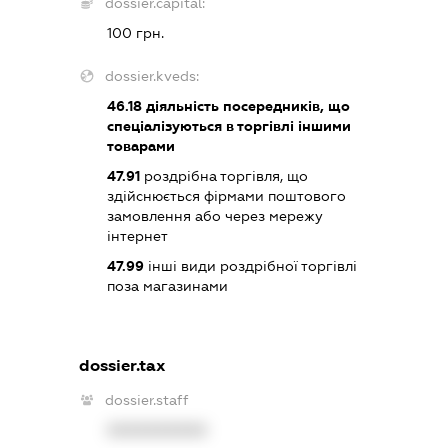
dossier.capital:
100 грн.
dossier.kveds:
46.18
діяльність посередників, що
спеціалізуються в торгівлі іншими
товарами
47.91
роздрібна торгівля, що
здійснюється фірмами поштового
замовлення або через мережу
інтернет
47.99
інші види роздрібної торгівлі
поза магазинами
dossier.tax
dossier.staff
XXXXXXXXXX