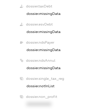
dossier.taxDebt
dossier.missingData
dossier.esvDebt
dossier.missingData
dossier.ndsPayer
dossier.missingData
dossier.ndsAnnul
dossier.missingData
dossier.single_tax_reg
dossier.notInList
dossier.non_profit
XXXXXXXXXX