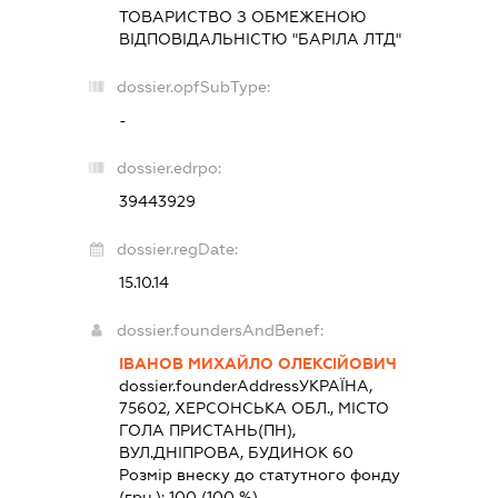
ТОВАРИСТВО З ОБМЕЖЕНОЮ
ВІДПОВІДАЛЬНІСТЮ "БАРІЛА ЛТД"
dossier.opfSubType:
-
dossier.edrpo:
39443929
dossier.regDate:
15.10.14
dossier.foundersAndBenef:
ІВАНОВ МИХАЙЛО ОЛЕКСІЙОВИЧ
dossier.founderAddress
УКРАЇНА,
75602, ХЕРСОНСЬКА ОБЛ., МІСТО
ГОЛА ПРИСТАНЬ(ПН),
ВУЛ.ДНІПРОВА, БУДИНОК 60
Розмір внеску до статутного фонду
(грн.):
100
(100 %)