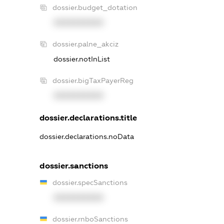
dossier.budget_dotation
XXXXXXXXXX
dossier.palne_akciz
dossier.notInList
dossier.bigTaxPayerReg
XXXXXXXXXX
dossier.declarations.title
dossier.declarations.noData
dossier.sanctions
dossier.specSanctions
XXXXXXXXXX
dossier.rnboSanctions