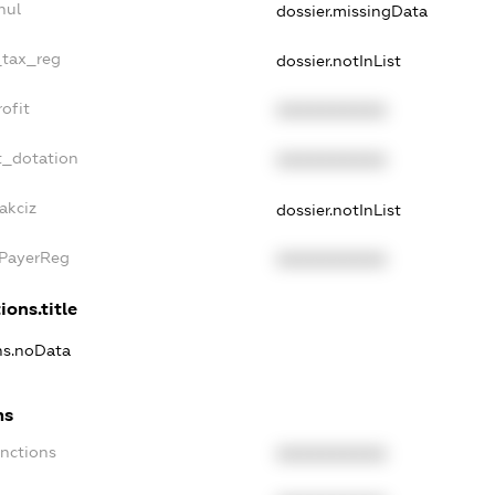
nul
dossier.missingData
_tax_reg
dossier.notInList
ofit
XXXXXXXXXX
t_dotation
XXXXXXXXXX
akciz
dossier.notInList
xPayerReg
XXXXXXXXXX
ions.title
ons.noData
ns
anctions
XXXXXXXXXX