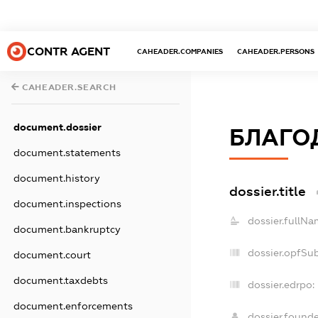
CONTR AGENT
CAHEADER.COMPANIES
CAHEADER.PERSONS
CAHEADER.SEARCH
document.dossier
БЛАГО
document.statements
document.history
dossier.title
document.inspections
dossier.fullNa
document.bankruptcy
dossier.opfSu
document.court
document.taxdebts
dossier.edrpo:
document.enforcements
dossier.found