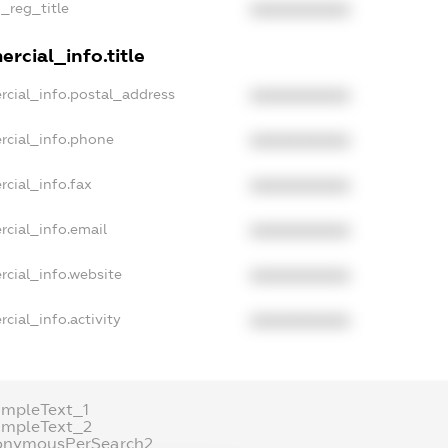
n_reg_title
XXXXXXXXXX
rcial_info.title
rcial_info.postal_address
XXXXXXXXXX
rcial_info.phone
XXXXXXXXXX
rcial_info.fax
XXXXXXXXXX
rcial_info.email
XXXXXXXXXX
rcial_info.website
XXXXXXXXXX
cial_info.activity
XXXXXXXXXX
ampleText_1
ampleText_2
onymousPerSearch2