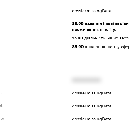
:
dossier.missingData
88.99
надання іншої соціал
проживання, н. в. і. у.
55.90
діяльність інших зас
86.90
інша діяльність у сфе
XXXXXXXXXX
bt
dossier.missingData
bt
dossier.missingData
yer
dossier.missingData