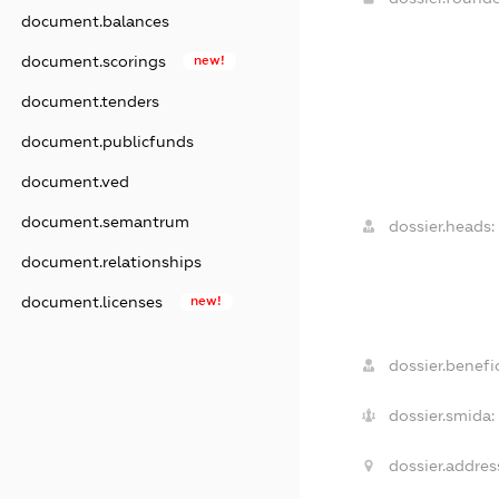
document.balances
document.scorings
new!
document.tenders
document.publicfunds
document.ved
document.semantrum
dossier.heads:
document.relationships
document.licenses
new!
dossier.benefic
dossier.smida:
dossier.addres