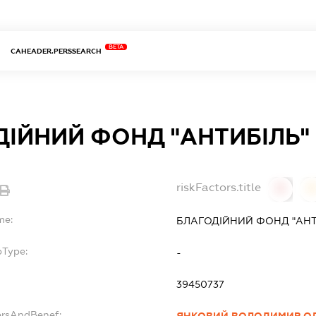
BETA
CAHEADER.PERSSEARCH
ДІЙНИЙ ФОНД "АНТИБІЛЬ"
riskFactors.title
0
0
me:
БЛАГОДІЙНИЙ ФОНД "АНТ
bType:
-
39450737
ersAndBenef: