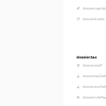
dossier.capital
dossier.kveds:
dossier.tax
dossier.staff
dossier.taxDe
dossier.esvDe
dossier.ndsPa