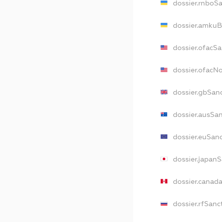
dossier.rnboS
dossier.amkuB
dossier.ofacS
dossier.ofacN
dossier.gbSan
dossier.ausSa
dossier.euSan
dossier.japan
dossier.canad
dossier.rfSanc