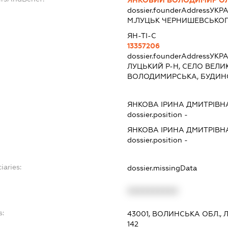
ЯНКОВИЙ ВОЛОДИМИР ОЛ
dossier.founderAddress
УКРА
М.ЛУЦЬК ЧЕРНИШЕВСЬКОГО,
ЯН-ТІ-С
13357206
dossier.founderAddress
УКРА
ЛУЦЬКИЙ Р-Н, СЕЛО ВЕЛ
ВОЛОДИМИРСЬКА, БУДИН
ЯНКОВА ІРИНА ДМИТРІВН
dossier.position -
ЯНКОВА ІРИНА ДМИТРІВН
dossier.position -
iaries:
dossier.missingData
XXXXXXXXXX
s:
43001, ВОЛИНСЬКА ОБЛ.,
142