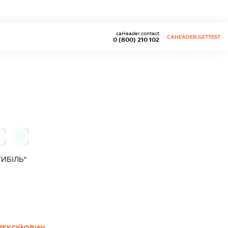
caHeader.contact
CAHEADER.GETTEST
0 (800) 210 102
0
ИБІЛЬ"