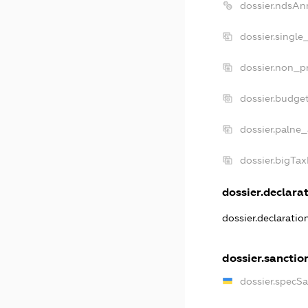
dossier.ndsAn
dossier.single
dossier.non_pr
dossier.budge
dossier.palne_
dossier.bigTa
dossier.declarat
dossier.declarati
dossier.sanctio
dossier.specS