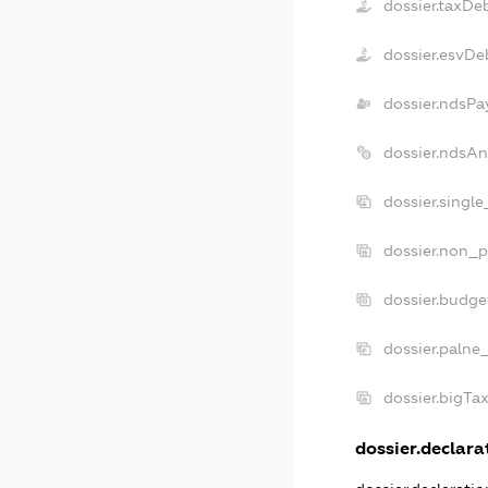
dossier.taxDe
dossier.esvDe
dossier.ndsPa
dossier.ndsAn
dossier.singl
dossier.non_p
dossier.budge
dossier.palne
dossier.bigTa
dossier.declarat