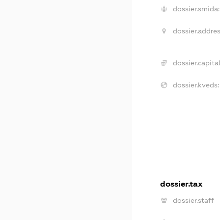
dossier.smida:
dossier.addres
dossier.capital
dossier.kveds:
dossier.tax
dossier.staff