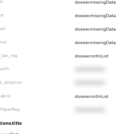
bt
dossier.missingData
bt
dossier.missingData
yer
dossier.missingData
nul
dossier.missingData
e_tax_reg
dossier.notInList
rofit
XXXXXXXXXX
t_dotation
XXXXXXXXXX
_akciz
dossier.notInList
xPayerReg
XXXXXXXXXX
ions.title