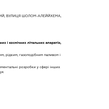
ЬКИЙ, ВУЛИЦЯ ШОЛОМ-АЛЕЙЙХЕМА,
их і космічних літальних апаратів,
им, рідким, газоподібним паливом і
ментальні розробки у сфері інших
аук