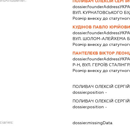
dersAndBenef:
ПОЛИВАЧ ОЛЕКСІЙ СЕРГІ
dossier.founderAddress
УКРА
ВУЛ. КУРНАТОВСЬКОГО БУД. 
Розмір внеску до статутног
КУДІНОВ ПАВЛО ЮРІЙОВ
dossier.founderAddress
УКРА
ВУЛ. ШОЛОМ-АЛЕЙХЕМА БУД
Розмір внеску до статутног
ПАНТЕЛЕЄВ ВІКТОР ЛЕОН
dossier.founderAddress
УКРА
Р-Н, ВУЛ. ГЕРОЇВ СТАЛІНГРА
Розмір внеску до статутног
ПОЛИВАЧ ОЛЕКСІЙ СЕРГІ
dossier.position -
ПОЛИВАЧ ОЛЕКСІЙ СЕРГІ
dossier.position -
iaries:
dossier.missingData