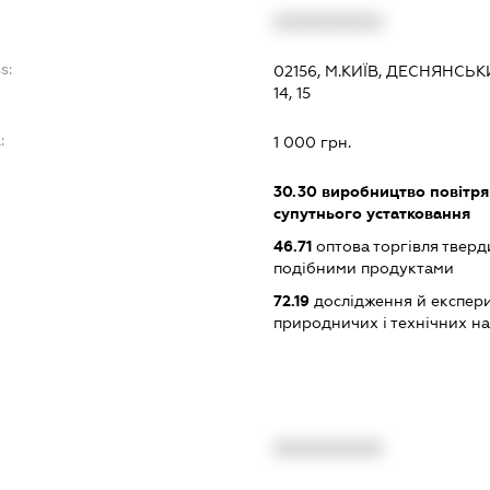
XXXXXXXXXX
s:
02156, М.КИЇВ, ДЕСНЯНС
14, 15
:
1 000 грн.
30.30
виробництво повітрян
супутнього устатковання
46.71
оптова торгівля тверд
подібними продуктами
72.19
дослідження й експери
природничих і технічних н
XXXXXXXXXX