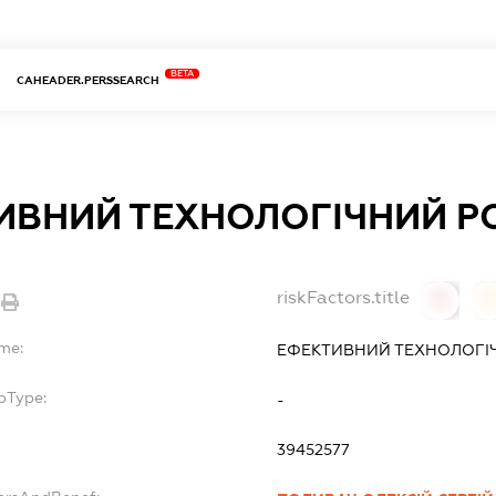
BETA
CAHEADER.PERSSEARCH
ИВНИЙ ТЕХНОЛОГІЧНИЙ Р
riskFactors.title
0
ame:
ЕФЕКТИВНИЙ ТЕХНОЛОГІ
bType:
-
39452577