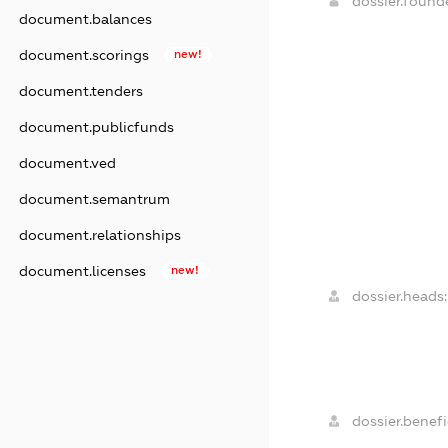
dossier.foun
document.balances
document.scorings
new!
document.tenders
document.publicfunds
document.ved
document.semantrum
document.relationships
document.licenses
new!
dossier.heads:
dossier.benefic