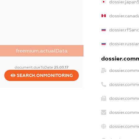
dossier.japan
dossier.canad
dossier.rfSan
dossier.russia
freemium.actualData
dossier.comme
document.dueToDate
25.03.17
dossier.comme
SEARCH.ONMONITORING
dossier.comme
dossier.comme
dossier.comme
dossier.comme