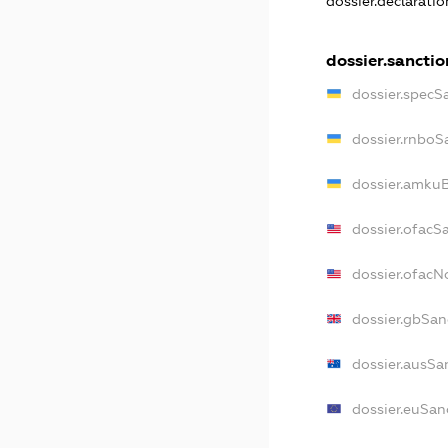
dossier.declarati
dossier.sanctio
dossier.specS
dossier.rnboS
dossier.amkuB
dossier.ofacS
dossier.ofac
dossier.gbSan
dossier.ausSa
dossier.euSan