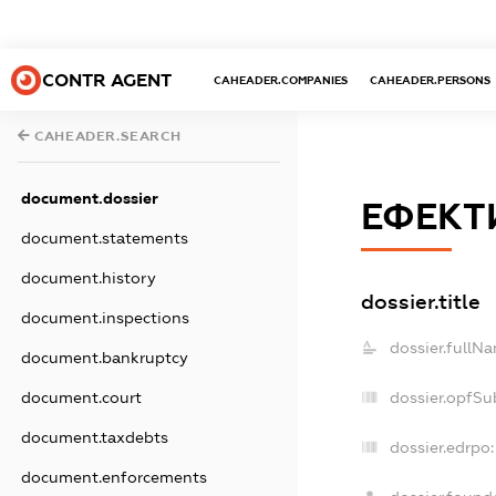
CONTR AGENT
CAHEADER.COMPANIES
CAHEADER.PERSONS
CAHEADER.SEARCH
document.dossier
ЕФЕКТ
document.statements
document.history
dossier.title
document.inspections
dossier.fullN
document.bankruptcy
dossier.opfSu
document.court
document.taxdebts
dossier.edrpo:
document.enforcements